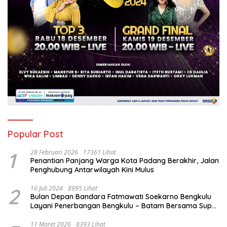
Popular Post
1
28 Februari 2026
17361 Lihat
Penantian Panjang Warga Kota Padang Berakhir, Jalan
Penghubung Antarwilayah Kini Mulus
2
16 Juli 2024
8995 Lihat
Bulan Depan Bandara Fatmawati Soekarno Bengkulu
Layani Penerbangan Bengkulu – Batam Bersama Super
Air Jet
11 Maret 2026
8393 Lihat