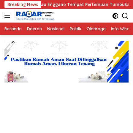
Langsung
Kisah Pulau Enggano Tempat Pertemuan Tumbukan antara Lempe
Breaking News
ke
konten
Beranda
Daerah
Nasional
Politik
Olahraga
Info Wisat