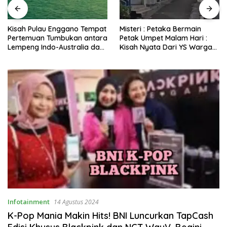
Kisah Pulau Enggano Tempat
Misteri : Petaka Bermain
Pertemuan Tumbukan antara
Petak Umpet Malam Hari :
Lempeng Indo-Australia dan
Kisah Nyata Dari YS Warga
Lempeng Eurasia (atau
Kota Bengkulu Yang
Lempeng Sunda) : Jika
Disembunyikan Jin di
Terjadi Pelepasan Energi
Belakang Pohon Belimbing
Mendadak Potensi Gempa
8.4 SR dan Picu Tsunami 15
Meter
Infotainment
14 Agustus 2024
K-Pop Mania Makin Hits! BNI Luncurkan TapCash