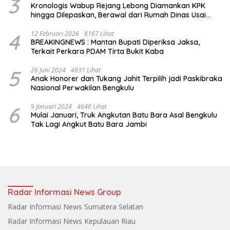
3
Kronologis Wabup Rejang Lebong Diamankan KPK
hingga Dilepaskan, Berawal dari Rumah Dinas Usai
Salat Isya
4
12 Februari 2026
8167 Lihat
BREAKINGNEWS : Mantan Bupati Diperiksa Jaksa,
Terkait Perkara PDAM Tirta Bukit Kaba
5
26 Juni 2024
4931 Lihat
Anak Honorer dan Tukang Jahit Terpilih jadi Paskibraka
Nasional Perwakilan Bengkulu
6
9 Januari 2024
4640 Lihat
Mulai Januari, Truk Angkutan Batu Bara Asal Bengkulu
Tak Lagi Angkut Batu Bara Jambi
Radar Informasi News Group
Radar Informasi News Sumatera Selatan
Radar Informasi News Kepulauan Riau