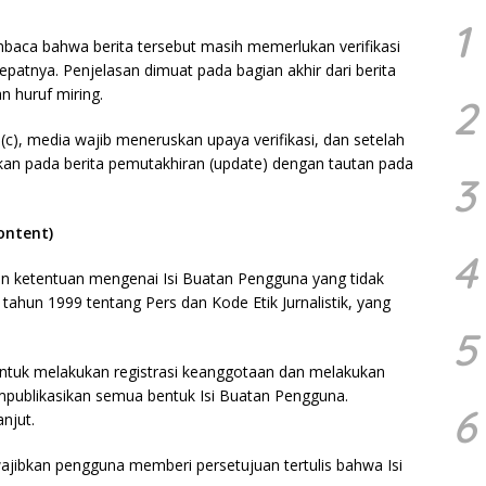
1
aca bahwa berita tersebut masih memerlukan verifikasi
epatnya. Penjelasan dimuat pada bagian akhir dari berita
 huruf miring.
2
(c), media wajib meneruskan upaya verifikasi, dan setelah
tumkan pada berita pemutakhiran (update) dengan tautan pada
3
ontent)
4
an ketentuan mengenai Isi Buatan Pengguna yang tidak
hun 1999 tentang Pers dan Kode Etik Jurnalistik, yang
5
untuk melakukan registrasi keanggotaan dan melakukan
empublikasikan semua bentuk Isi Buatan Pengguna.
6
njut.
wajibkan pengguna memberi persetujuan tertulis bahwa Isi