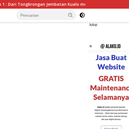
n Jembatan Kualo menuju Tongkrongan Cafe : Potret Kondisi T
tutup