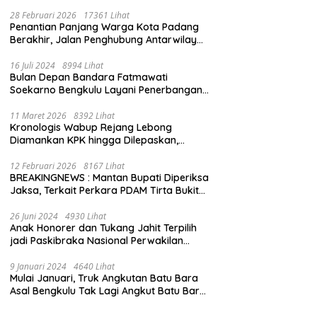
28 Februari 2026
17361 Lihat
Penantian Panjang Warga Kota Padang
Berakhir, Jalan Penghubung Antarwilayah
Kini Mulus
16 Juli 2024
8994 Lihat
Bulan Depan Bandara Fatmawati
Soekarno Bengkulu Layani Penerbangan
Bengkulu – Batam Bersama Super Air Jet
11 Maret 2026
8392 Lihat
Kronologis Wabup Rejang Lebong
Diamankan KPK hingga Dilepaskan,
Berawal dari Rumah Dinas Usai Salat Isya
12 Februari 2026
8167 Lihat
BREAKINGNEWS : Mantan Bupati Diperiksa
Jaksa, Terkait Perkara PDAM Tirta Bukit
Kaba
26 Juni 2024
4930 Lihat
Anak Honorer dan Tukang Jahit Terpilih
jadi Paskibraka Nasional Perwakilan
Bengkulu
9 Januari 2024
4640 Lihat
Mulai Januari, Truk Angkutan Batu Bara
Asal Bengkulu Tak Lagi Angkut Batu Bara
Jambi