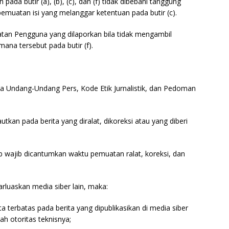
ada butir (a), (b), (c), dan (f) tidak dibebani tanggung
emuatan isi yang melanggar ketentuan pada butir (c).
atan Pengguna yang dilaporkan bila tidak mengambil
ana tersebut pada butir (f).
da Undang-Undang Pers, Kode Etik Jurnalistik, dan Pedoman
autkan pada berita yang diralat, dikoreksi atau yang diberi
awab wajib dicantumkan waktu pemuatan ralat, koreksi, dan
barluaskan media siber lain, maka:
 terbatas pada berita yang dipublikasikan di media siber
ah otoritas teknisnya;