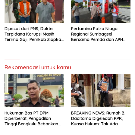
Dipecat dari PNS, Dokter
Pertamina Patra Niaga
Terpidana Korupsi Masih
Regional Sumbagsel
Terima Gaji, Pemkab Siapkan
Bersama Pemda dan APH
TGR
Perkuat Pengawasan
Penyaluran BBM Subsidi di
Bengkulu
Rekomendasi untuk kamu
Hukuman Bos PT DPM
BREAKING NEWS: Rumah B.
Diperberat, Pengadilan
Daditama Digeledah KPK,
Tinggi Bengkulu Bebankan
Kuasa Hukum: Tak Ada
Uang Pengganti Rp58,8 Miliar
Dokumen Maupun Barang
Bukti yang Dibawa