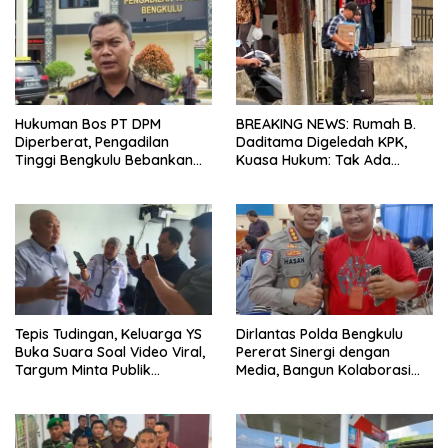
Hukuman Bos PT DPM
BREAKING NEWS: Rumah B.
Diperberat, Pengadilan
Daditama Digeledah KPK,
Tinggi Bengkulu Bebankan
Kuasa Hukum: Tak Ada
Uang Pengganti Rp58,8 Miliar
Dokumen Maupun Barang
Bukti yang Dibawa
Tepis Tudingan, Keluarga YS
Dirlantas Polda Bengkulu
Buka Suara Soal Video Viral,
Pererat Sinergi dengan
Targum Minta Publik
Media, Bangun Kolaborasi
Utamakan Tabayun dan
untuk Edukasi Keselamatan
Hentikan Spekulasi
Berlalu Lintas