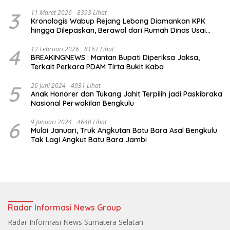
Air Jet
3
11 Maret 2026
8393 Lihat
Kronologis Wabup Rejang Lebong Diamankan KPK
hingga Dilepaskan, Berawal dari Rumah Dinas Usai
Salat Isya
4
12 Februari 2026
8167 Lihat
BREAKINGNEWS : Mantan Bupati Diperiksa Jaksa,
Terkait Perkara PDAM Tirta Bukit Kaba
5
26 Juni 2024
4931 Lihat
Anak Honorer dan Tukang Jahit Terpilih jadi Paskibraka
Nasional Perwakilan Bengkulu
6
9 Januari 2024
4640 Lihat
Mulai Januari, Truk Angkutan Batu Bara Asal Bengkulu
Tak Lagi Angkut Batu Bara Jambi
Radar Informasi News Group
Radar Informasi News Sumatera Selatan