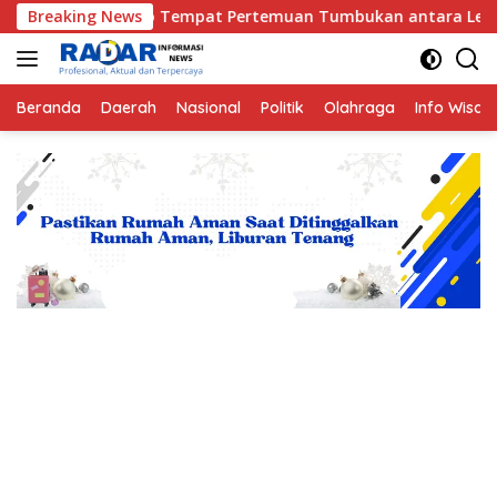
Langsung
Tempat Pertemuan Tumbukan antara Lempeng Indo-Australia da
Breaking News
ke
konten
Beranda
Daerah
Nasional
Politik
Olahraga
Info Wisat