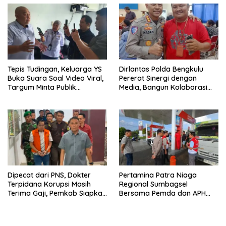
Tepis Tudingan, Keluarga YS
Dirlantas Polda Bengkulu
Buka Suara Soal Video Viral,
Pererat Sinergi dengan
Targum Minta Publik
Media, Bangun Kolaborasi
Utamakan Tabayun dan
untuk Edukasi Keselamatan
Hentikan Spekulasi
Berlalu Lintas
Dipecat dari PNS, Dokter
Pertamina Patra Niaga
Terpidana Korupsi Masih
Regional Sumbagsel
Terima Gaji, Pemkab Siapkan
Bersama Pemda dan APH
TGR
Perkuat Pengawasan
Penyaluran BBM Subsidi di
Bengkulu