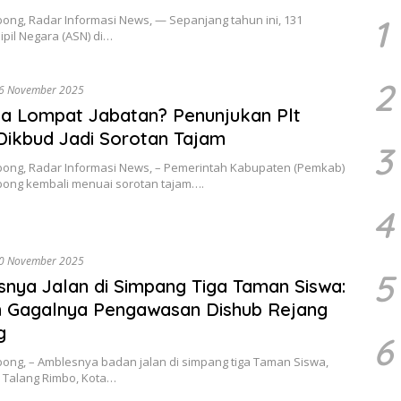
ong, Radar Informasi News, — Sepanjang tahun ini, 131
1
ipil Negara (ASN) di…
2
6 November 2025
a Lompat Jabatan? Penunjukan Plt
Dikbud Jadi Sorotan Tajam
3
bong, Radar Informasi News, – Pemerintah Kabupaten (Pemkab)
bong kembali menuai sorotan tajam….
4
0 November 2025
5
nya Jalan di Simpang Tiga Taman Siswa:
n Gagalnya Pengawasan Dishub Rejang
g
6
bong, – Amblesnya badan jalan di simpang tiga Taman Siswa,
 Talang Rimbo, Kota…