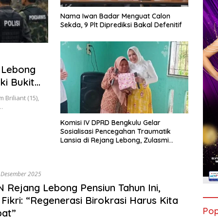
Nama Iwan Badar Menguat Calon
Sekda, 9 Plt Diprediksi Bakal Defenitif
 Lebong
i Bukit
riliant (15),
…
Komisi IV DPRD Bengkulu Gelar
Sosialisasi Pencegahan Traumatik
Lansia di Rejang Lebong, Zulasmi
Octarina: Ciptakan Lansia Sehat dan
Bahagia
 Desember 2025
N Rejang Lebong Pensiun Tahun Ini,
 Fikri: “Regenerasi Birokrasi Harus Kita
Pop
pat”