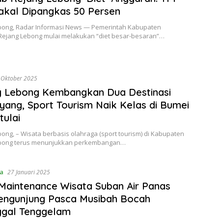
kal Dipangkas 50 Persen
bong, Radar Informasi News — Pemerintah Kabupaten
Rejang Lebong mulai melakukan “diet besar-besaran”…
 Oktober 2025
g Lebong Kembangkan Dua Destinasi
yang, Sport Tourism Naik Kelas di Bumei
tulai
ong, – Wisata berbasis olahraga (sport tourism) di Kabupaten
bong terus menunjukkan perkembangan…
ta
27 Januari 2025
Maintenance Wisata Suban Air Panas
engunjung Pasca Musibah Bocah
ggal Tenggelam