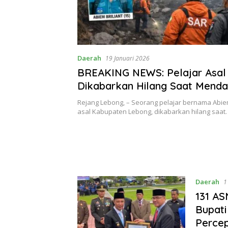
Daerah
19 Januari 2026
BREAKING NEWS: Pelajar Asal
Dikabarkan Hilang Saat Mendak
Kaba
Rejang Lebong, – Seorang pelajar bernama Abiem B
asal Kabupaten Lebong, dikabarkan hilang saat
Daerah
1
131 AS
Bupati
Perce