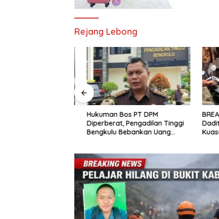
Rejang Lebong
nfo: Pendampingan
Hukuman Bos PT DPM
BREAKIN
enting di Tengah
Diperberat, Pengadilan Tinggi
Daditama
ya Penggunaan
Bengkulu Bebankan Uang
Kuasa H
 oleh Anak
Pengganti Rp58,8 Miliar
Dokumen
Bukti ya