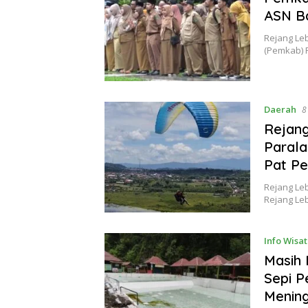
ASN Ba
Rejang Le
(Pemkab) 
Daerah
8
Rejan
Parala
Pat Pe
Rejang Leb
Rejang Le
Info Wisa
Masih 
Sepi P
Menin