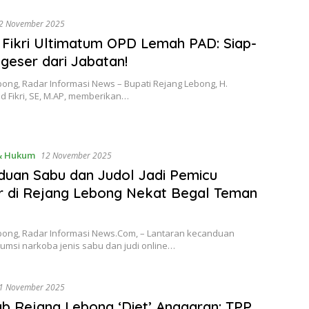
2 November 2025
 Fikri Ultimatum OPD Lemah PAD: Siap-
igeser dari Jabatan!
ong, Radar Informasi News – Bupati Rejang Lebong, H.
Fikri, SE, M.AP, memberikan…
 & Hukum
12 November 2025
uan Sabu dan Judol Jadi Pemicu
r di Rejang Lebong Nekat Begal Teman
bong, Radar Informasi News.Com, – Lantaran kecanduan
msi narkoba jenis sabu dan judi online…
1 November 2025
 Rejang Lebong ‘Diet’ Anggaran: TPP