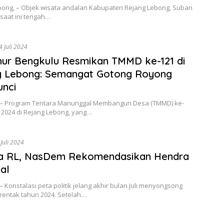
bong, – Objek wisata andalan Kabupaten Rejang Lebong, Suban
 saat ini tengah…
4 Juli 2024
ur Bengkulu Resmikan TMMD ke-121 di
g Lebong: Semangat Gotong Royong
unci
 – Program Tentara Manunggal Membangun Desa (TMMD) ke-
 2024 di Rejang Lebong, yang…
Juli 2024
da RL, NasDem Rekomendasikan Hendra
zal
– Konstalasi peta politik jelang akhir bulan Juli menyongsong
rentak tahun 2024. Setelah…