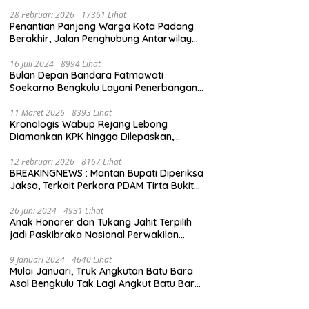
28 Februari 2026
17361 Lihat
Penantian Panjang Warga Kota Padang
Berakhir, Jalan Penghubung Antarwilayah
Kini Mulus
16 Juli 2024
8994 Lihat
Bulan Depan Bandara Fatmawati
Soekarno Bengkulu Layani Penerbangan
Bengkulu – Batam Bersama Super Air Jet
11 Maret 2026
8393 Lihat
Kronologis Wabup Rejang Lebong
Diamankan KPK hingga Dilepaskan,
Berawal dari Rumah Dinas Usai Salat Isya
12 Februari 2026
8167 Lihat
BREAKINGNEWS : Mantan Bupati Diperiksa
Jaksa, Terkait Perkara PDAM Tirta Bukit
Kaba
26 Juni 2024
4931 Lihat
Anak Honorer dan Tukang Jahit Terpilih
jadi Paskibraka Nasional Perwakilan
Bengkulu
9 Januari 2024
4640 Lihat
Mulai Januari, Truk Angkutan Batu Bara
Asal Bengkulu Tak Lagi Angkut Batu Bara
Jambi