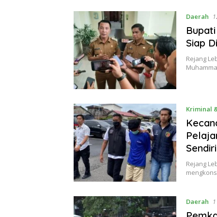
Daerah
1
Bupati
Siap D
Rejang Leb
Muhammad 
Kriminal
Kecand
Pelaja
Sendiri
Rejang Le
mengkonsu
Daerah
1
Pemkab