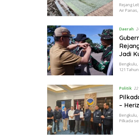
Rejang Le
Air Panas,
Daerah
2
Gubern
Rejan
Jadi K
Bengkulu,
121 Tahun
Politik
22 
Pilka
– Heri
Bengkulu, 
Pilkada se