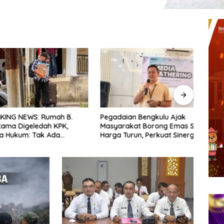
G NEWS: Rumah B.
Pegadaian Bengkulu Ajak
Dari 
 Digeledah KPK,
Masyarakat Borong Emas Saat
Indon
ukum: Tak Ada
Harga Turun, Perkuat Sinergi
Menit
 Maupun Barang
Bersama Media
ng Dibawa