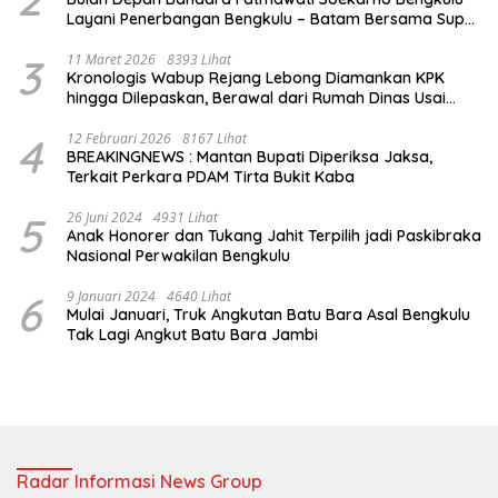
Layani Penerbangan Bengkulu – Batam Bersama Super
Air Jet
3
11 Maret 2026
8393 Lihat
Kronologis Wabup Rejang Lebong Diamankan KPK
hingga Dilepaskan, Berawal dari Rumah Dinas Usai
Salat Isya
4
12 Februari 2026
8167 Lihat
BREAKINGNEWS : Mantan Bupati Diperiksa Jaksa,
Terkait Perkara PDAM Tirta Bukit Kaba
5
26 Juni 2024
4931 Lihat
Anak Honorer dan Tukang Jahit Terpilih jadi Paskibraka
Nasional Perwakilan Bengkulu
6
9 Januari 2024
4640 Lihat
Mulai Januari, Truk Angkutan Batu Bara Asal Bengkulu
Tak Lagi Angkut Batu Bara Jambi
Radar Informasi News Group