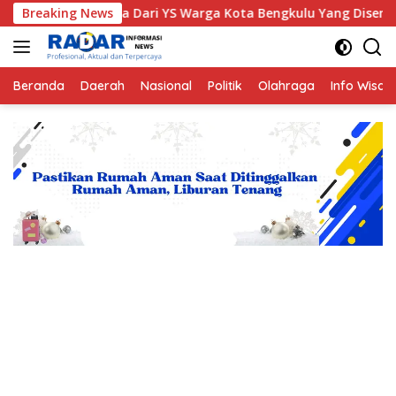
Langsung
 Kisah Nyata Dari YS Warga Kota Bengkulu Yang Disembunyikan 
Breaking News
ke
konten
Beranda
Daerah
Nasional
Politik
Olahraga
Info Wisat