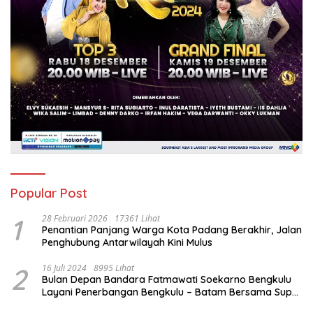
Popular Post
1
28 Februari 2026
17361 Lihat
Penantian Panjang Warga Kota Padang Berakhir, Jalan
Penghubung Antarwilayah Kini Mulus
2
16 Juli 2024
8995 Lihat
Bulan Depan Bandara Fatmawati Soekarno Bengkulu
Layani Penerbangan Bengkulu – Batam Bersama Super
Air Jet