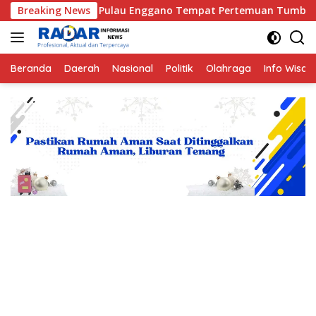
Langsung
Kisah Pulau Enggano Tempat Pertemuan Tumbukan antara Lempen
Breaking News
ke
konten
Beranda
Daerah
Nasional
Politik
Olahraga
Info Wisat