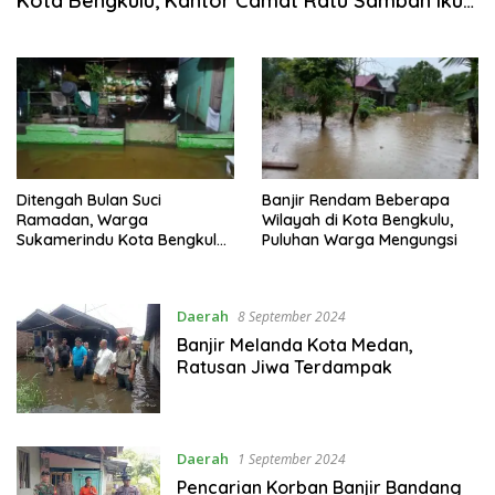
Kota Bengkulu, Kantor Camat Ratu Samban Ikut
Tergenang
Ditengah Bulan Suci
Banjir Rendam Beberapa
Ramadan, Warga
Wilayah di Kota Bengkulu,
Sukamerindu Kota Bengkulu
Puluhan Warga Mengungsi
Dapat Banjir Kiriman
Daerah
8 September 2024
Banjir Melanda Kota Medan,
Ratusan Jiwa Terdampak
Daerah
1 September 2024
Pencarian Korban Banjir Bandang