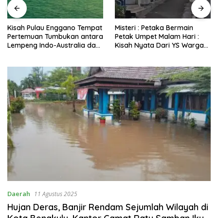
Kisah Pulau Enggano Tempat
Misteri : Petaka Bermain
Pertemuan Tumbukan antara
Petak Umpet Malam Hari :
Lempeng Indo-Australia dan
Kisah Nyata Dari YS Warga
Lempeng Eurasia (atau
Kota Bengkulu Yang
Lempeng Sunda) : Jika
Disembunyikan Jin di
Terjadi Pelepasan Energi
Belakang Pohon Belimbing
Mendadak Potensi Gempa
8.4 SR dan Picu Tsunami 15
Meter
Daerah
11 Agustus 2025
Hujan Deras, Banjir Rendam Sejumlah Wilayah di