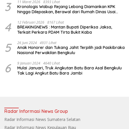
3
11 Maret 2026
8393 Lihat
Kronologis Wabup Rejang Lebong Diamankan KPK
hingga Dilepaskan, Berawal dari Rumah Dinas Usai
Salat Isya
4
12 Februari 2026
8167 Lihat
BREAKINGNEWS : Mantan Bupati Diperiksa Jaksa,
Terkait Perkara PDAM Tirta Bukit Kaba
5
26 Juni 2024
4931 Lihat
Anak Honorer dan Tukang Jahit Terpilih jadi Paskibraka
Nasional Perwakilan Bengkulu
6
9 Januari 2024
4640 Lihat
Mulai Januari, Truk Angkutan Batu Bara Asal Bengkulu
Tak Lagi Angkut Batu Bara Jambi
Radar Informasi News Group
Radar Informasi News Sumatera Selatan
Radar Informasi News Kepulauan Riau