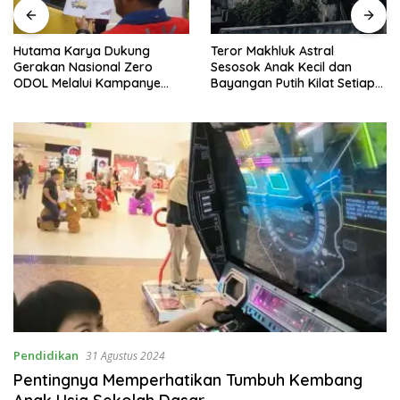
Hutama Karya Dukung
Teror Makhluk Astral
Gerakan Nasional Zero
Sesosok Anak Kecil dan
ODOL Melalui Kampanye
Bayangan Putih Kilat Setiap
Selamat Sampai Tujuan
Menjelang Magrib Dirumah
(SETUJU)
Salah Satu Warga
Pendidikan
31 Agustus 2024
Pentingnya Memperhatikan Tumbuh Kembang