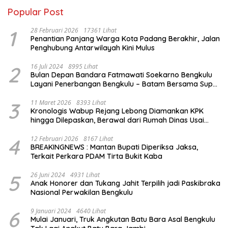
Popular Post
1
28 Februari 2026
17361 Lihat
Penantian Panjang Warga Kota Padang Berakhir, Jalan
Penghubung Antarwilayah Kini Mulus
2
16 Juli 2024
8995 Lihat
Bulan Depan Bandara Fatmawati Soekarno Bengkulu
Layani Penerbangan Bengkulu – Batam Bersama Super
Air Jet
3
11 Maret 2026
8393 Lihat
Kronologis Wabup Rejang Lebong Diamankan KPK
hingga Dilepaskan, Berawal dari Rumah Dinas Usai
Salat Isya
4
12 Februari 2026
8167 Lihat
BREAKINGNEWS : Mantan Bupati Diperiksa Jaksa,
Terkait Perkara PDAM Tirta Bukit Kaba
5
26 Juni 2024
4931 Lihat
Anak Honorer dan Tukang Jahit Terpilih jadi Paskibraka
Nasional Perwakilan Bengkulu
6
9 Januari 2024
4640 Lihat
Mulai Januari, Truk Angkutan Batu Bara Asal Bengkulu