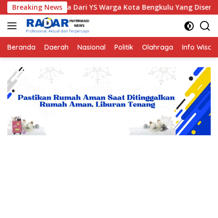
Langsung
isah Nyata Dari YS Warga Kota Bengkulu Yang Disembunyikan Ji
Breaking News
ke
konten
Beranda
Daerah
Nasional
Politik
Olahraga
Info Wisat