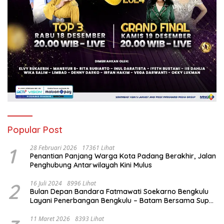
Popular Post
1
28 Februari 2026
17361 Lihat
Penantian Panjang Warga Kota Padang Berakhir, Jalan
Penghubung Antarwilayah Kini Mulus
2
16 Juli 2024
8996 Lihat
Bulan Depan Bandara Fatmawati Soekarno Bengkulu
Layani Penerbangan Bengkulu – Batam Bersama Super
Air Jet
11 Maret 2026
8393 Lihat