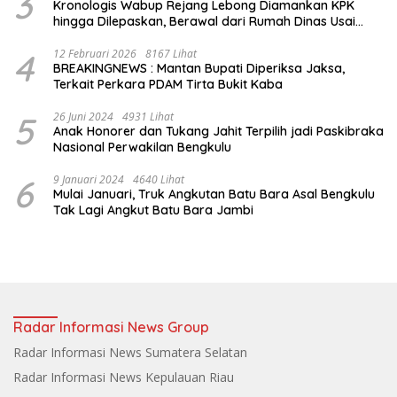
3
Kronologis Wabup Rejang Lebong Diamankan KPK
hingga Dilepaskan, Berawal dari Rumah Dinas Usai
Salat Isya
4
12 Februari 2026
8167 Lihat
BREAKINGNEWS : Mantan Bupati Diperiksa Jaksa,
Terkait Perkara PDAM Tirta Bukit Kaba
5
26 Juni 2024
4931 Lihat
Anak Honorer dan Tukang Jahit Terpilih jadi Paskibraka
Nasional Perwakilan Bengkulu
6
9 Januari 2024
4640 Lihat
Mulai Januari, Truk Angkutan Batu Bara Asal Bengkulu
Tak Lagi Angkut Batu Bara Jambi
Radar Informasi News Group
Radar Informasi News Sumatera Selatan
Radar Informasi News Kepulauan Riau