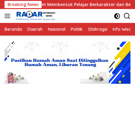
Langsung
eran PII dalam Membentuk Pelajar Berkarakter dan Berintegrita
Breaking News
ke
konten
Beranda
Daerah
Nasional
Politik
Olahraga
Info Wisat