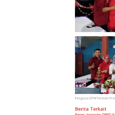
Pengurus DPW Perindo Provi
Berita Terkait
Reses Anggota DPRD K