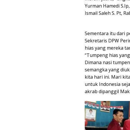
Yurman Hamedi S.Ip,
Ismail Saleh S. Pt, Ra
Sementara itu dari 
Sekretaris DPW Per
hias yang mereka ta
“Tumpeng hias yang k
Dimana nasi tumpeng
semangka yang diuki
kita hari ini. Mari k
untuk Indonesia sej
akrab dipanggil Mak 