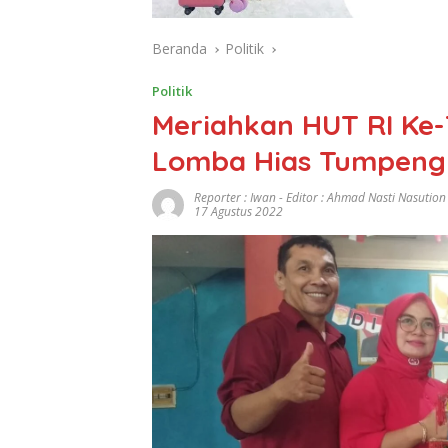
Beranda
Politik
Politik
Meriahkan HUT RI Ke-
Lomba Hias Tumpeng 
Reporter : Iwan - Editor : Ahmad Nasti Nasution
17 Agustus 2022