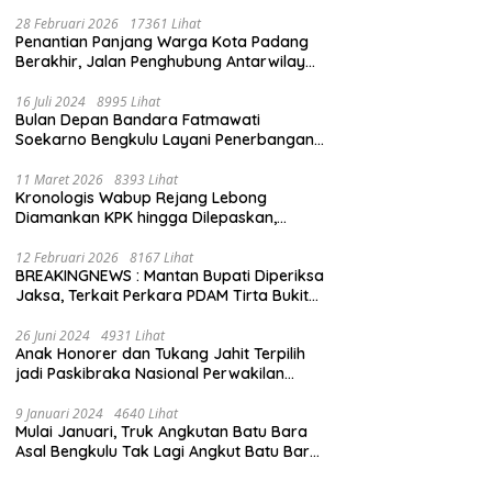
28 Februari 2026
17361 Lihat
Penantian Panjang Warga Kota Padang
Berakhir, Jalan Penghubung Antarwilayah
Kini Mulus
16 Juli 2024
8995 Lihat
Bulan Depan Bandara Fatmawati
Soekarno Bengkulu Layani Penerbangan
Bengkulu – Batam Bersama Super Air Jet
11 Maret 2026
8393 Lihat
Kronologis Wabup Rejang Lebong
Diamankan KPK hingga Dilepaskan,
Berawal dari Rumah Dinas Usai Salat Isya
12 Februari 2026
8167 Lihat
BREAKINGNEWS : Mantan Bupati Diperiksa
Jaksa, Terkait Perkara PDAM Tirta Bukit
Kaba
26 Juni 2024
4931 Lihat
Anak Honorer dan Tukang Jahit Terpilih
jadi Paskibraka Nasional Perwakilan
Bengkulu
9 Januari 2024
4640 Lihat
Mulai Januari, Truk Angkutan Batu Bara
Asal Bengkulu Tak Lagi Angkut Batu Bara
Jambi