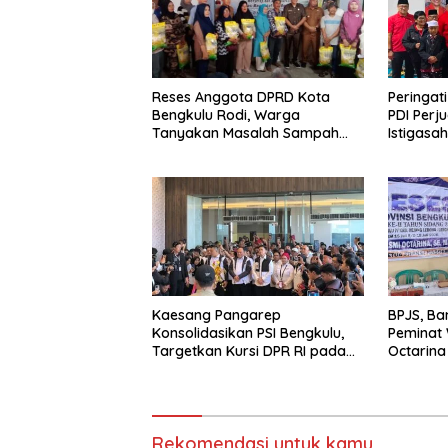
Reses Anggota DPRD Kota
Peringati
Bengkulu Rodi, Warga
PDI Perj
Tanyakan Masalah Sampah
Istigasa
Hingga Penerangan Lampu
Yatim di
Jalan RT 09 Bajak
Kaesang Pangarep
BPJS, Ban
Konsolidasikan PSI Bengkulu,
Peminat 
Targetkan Kursi DPR RI pada
Octarina
Pemilu 2029
Rekomendasi untuk kamu