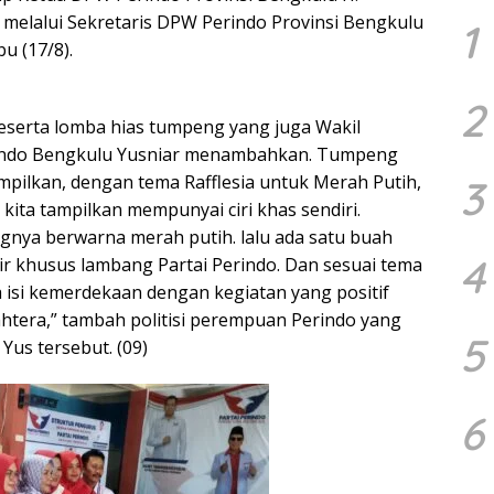
 melalui Sekretaris DPW Perindo Provinsi Bengkulu
1
bu (17/8).
2
peserta lomba hias tumpeng yang juga Wakil
indo Bengkulu Yusniar menambahkan. Tumpeng
mpilkan, dengan tema Rafflesia untuk Merah Putih,
3
ita tampilkan mempunyai ciri khas sendiri.
nya berwarna merah putih. lalu ada satu buah
4
r khusus lambang Partai Perindo. Dan sesuai tema
ita isi kemerdekaan dengan kegiatan yang positif
ahtera,” tambah politisi perempuan Perindo yang
5
Yus tersebut. (09)
6