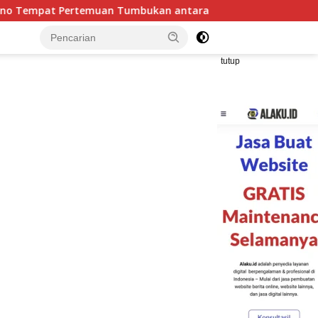
tara Lempeng Indo-Australia dan Lempeng Eurasia (atau Lempe
tutup