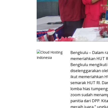
Bengkulu – Dalam 
memeriahkan HUT RI
Bengkulu mengikuti
diselenggarakan oleh
ikut memeriahkan HU
semarak HUT RI. Dari
lomba hias tumpeng 
zoom sudah menampi
panitia dari DPP. Ki
meraih juara,” ungk