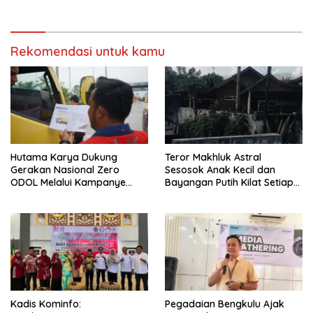
Rekomendasi untuk kamu
Hutama Karya Dukung
Teror Makhluk Astral
Gerakan Nasional Zero
Sesosok Anak Kecil dan
ODOL Melalui Kampanye
Bayangan Putih Kilat Setiap
Selamat Sampai Tujuan
Menjelang Magrib Dirumah
(SETUJU)
Salah Satu Warga
Kadis Kominfo:
Pegadaian Bengkulu Ajak