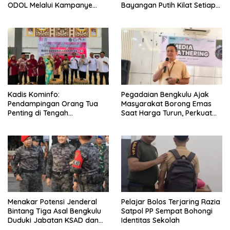
ODOL Melalui Kampanye
Bayangan Putih Kilat Setiap
Selamat Sampai Tujuan
Menjelang Magrib Dirumah
(SETUJU)
Salah Satu Warga
Kadis Kominfo:
Pegadaian Bengkulu Ajak
Pendampingan Orang Tua
Masyarakat Borong Emas
Penting di Tengah
Saat Harga Turun, Perkuat
Meningkatnya Penggunaan
Sinergi Bersama Media
Smartphone oleh Anak
Menakar Potensi Jenderal
Pelajar Bolos Terjaring Razia
Bintang Tiga Asal Bengkulu
Satpol PP Sempat Bohongi
Duduki Jabatan KSAD dan
Identitas Sekolah
Panglima TNI di Masa Depan