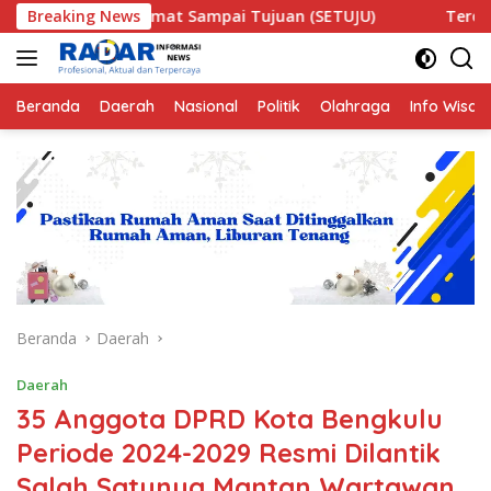
Langsung
amat Sampai Tujuan (SETUJU)
Breaking News
Teror Makhluk Astral Se
ke
konten
Beranda
Daerah
Nasional
Politik
Olahraga
Info Wisat
Beranda
Daerah
Daerah
35 Anggota DPRD Kota Bengkulu
Periode 2024-2029 Resmi Dilantik
Salah Satunya Mantan Wartawan