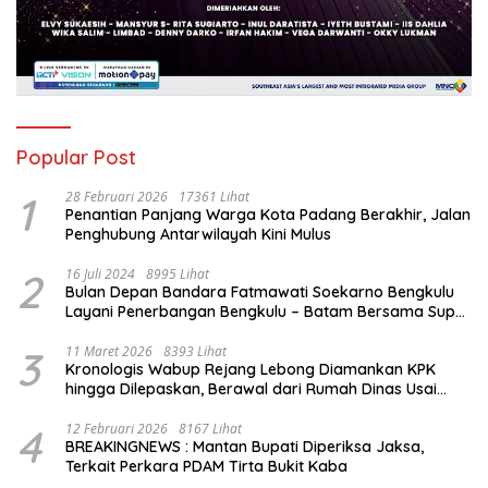
Popular Post
1
28 Februari 2026
17361 Lihat
Penantian Panjang Warga Kota Padang Berakhir, Jalan
Penghubung Antarwilayah Kini Mulus
2
16 Juli 2024
8995 Lihat
Bulan Depan Bandara Fatmawati Soekarno Bengkulu
Layani Penerbangan Bengkulu – Batam Bersama Super
Air Jet
3
11 Maret 2026
8393 Lihat
Kronologis Wabup Rejang Lebong Diamankan KPK
hingga Dilepaskan, Berawal dari Rumah Dinas Usai
Salat Isya
4
12 Februari 2026
8167 Lihat
BREAKINGNEWS : Mantan Bupati Diperiksa Jaksa,
Terkait Perkara PDAM Tirta Bukit Kaba