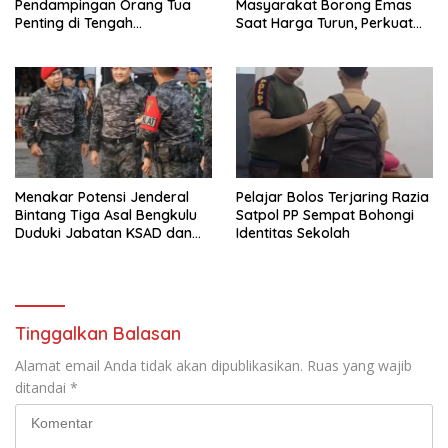
Pendampingan Orang Tua
Masyarakat Borong Emas
Penting di Tengah
Saat Harga Turun, Perkuat
Meningkatnya Penggunaan
Sinergi Bersama Media
Smartphone oleh Anak
Menakar Potensi Jenderal
Pelajar Bolos Terjaring Razia
Bintang Tiga Asal Bengkulu
Satpol PP Sempat Bohongi
Duduki Jabatan KSAD dan
Identitas Sekolah
Panglima TNI di Masa Depan
Tinggalkan Balasan
Alamat email Anda tidak akan dipublikasikan.
Ruas yang wajib
ditandai
*