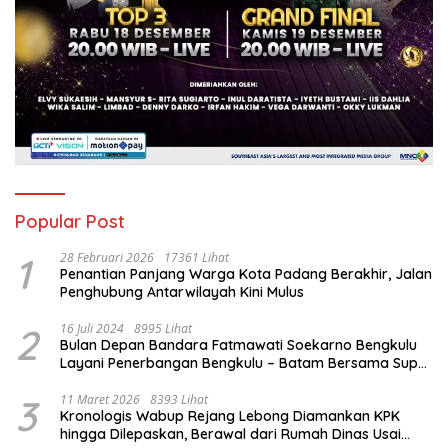
Popular Post
1
28 Februari 2026
17361 Lihat
Penantian Panjang Warga Kota Padang Berakhir, Jalan
Penghubung Antarwilayah Kini Mulus
2
16 Juli 2024
8995 Lihat
Bulan Depan Bandara Fatmawati Soekarno Bengkulu
Layani Penerbangan Bengkulu – Batam Bersama Super
Air Jet
3
11 Maret 2026
8393 Lihat
Kronologis Wabup Rejang Lebong Diamankan KPK
hingga Dilepaskan, Berawal dari Rumah Dinas Usai