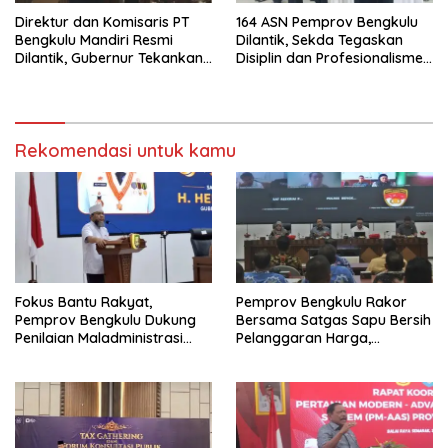
Direktur dan Komisaris PT
164 ASN Pemprov Bengkulu
Bengkulu Mandiri Resmi
Dilantik, Sekda Tegaskan
Dilantik, Gubernur Tekankan
Disiplin dan Profesionalisme
Pentingnya Inovasi
Aparatur
Rekomendasi untuk kamu
Fokus Bantu Rakyat,
Pemprov Bengkulu Rakor
Pemprov Bengkulu Dukung
Bersama Satgas Sapu Bersih
Penilaian Maladministrasi
Pelanggaran Harga,
Pelayanan Publik
Keamanan, dan Mutu
Ombudsman RI Tahun 2026
Pangan, Harga TBS Sawit
Masih Jadi Sorotan