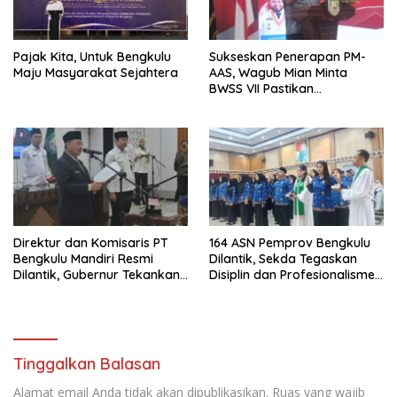
Pajak Kita, Untuk Bengkulu
Sukseskan Penerapan PM-
Maju Masyarakat Sejahtera
AAS, Wagub Mian Minta
BWSS VII Pastikan
Ketersediaan Irigasi untuk
Pertanian Modern
Direktur dan Komisaris PT
164 ASN Pemprov Bengkulu
Bengkulu Mandiri Resmi
Dilantik, Sekda Tegaskan
Dilantik, Gubernur Tekankan
Disiplin dan Profesionalisme
Pentingnya Inovasi
Aparatur
Tinggalkan Balasan
Alamat email Anda tidak akan dipublikasikan.
Ruas yang wajib