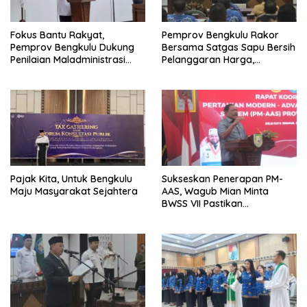
Fokus Bantu Rakyat,
Pemprov Bengkulu Rakor
Pemprov Bengkulu Dukung
Bersama Satgas Sapu Bersih
Penilaian Maladministrasi
Pelanggaran Harga,
Pelayanan Publik
Keamanan, dan Mutu
Ombudsman RI Tahun 2026
Pangan, Harga TBS Sawit
Masih Jadi Sorotan
Pajak Kita, Untuk Bengkulu
Sukseskan Penerapan PM-
Maju Masyarakat Sejahtera
AAS, Wagub Mian Minta
BWSS VII Pastikan
Ketersediaan Irigasi untuk
Pertanian Modern