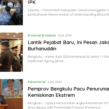
IPK
Seluma, – Pemerintah Kabupaten Seluma menggelar rap
pembahasan Memorandum of Understanding (MoU) 
Kriminal & Hukum
4 Juli 2024
Lantik Pejabat Baru, Ini Pesan Ja
Burhanuddin
Bengkulu, – Kamis 4 Juli 2024 bertempat di Lantai 11 
Kejaksaan Agung, Jaksa…
Advertorial
4 Juli 2024
Pemprov Bengkulu Pacu Penuruna
Kemiskinan Ekstrem
Bengkulu, – Upaya menurunkan angka kemiskinan di P
terus dipacu oleh Pemerintah Provinsi (Pemprov)…