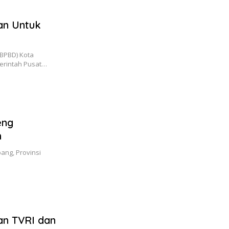
an Untuk
BPBD) Kota
erintah Pusat…
eng
n
ang, Provinsi
n TVRI dan