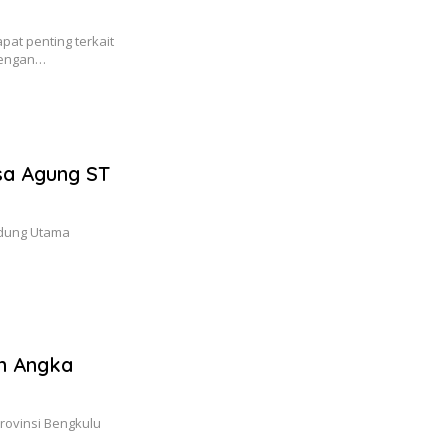
at penting terkait
dengan…
ksa Agung ST
Gedung Utama
n Angka
rovinsi Bengkulu