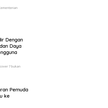
Kementerian
dir Dengan
 dan Daya
engguna
Xcover 7 bukan
aran Pemuda
u ke