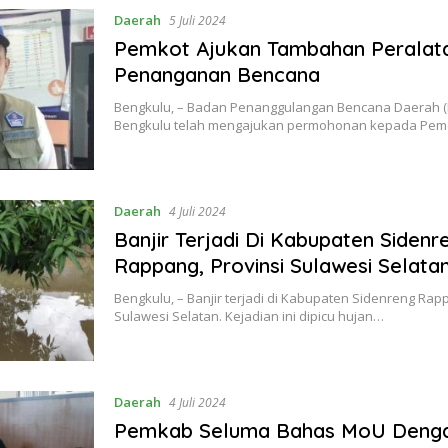
Daerah
5 Juli 2024
Pemkot Ajukan Tambahan Peralat
Penanganan Bencana
Bengkulu, – Badan Penanggulangan Bencana Daerah (
Bengkulu telah mengajukan permohonan kepada Pem
Daerah
4 Juli 2024
Banjir Terjadi Di Kabupaten Sidenr
Rappang, Provinsi Sulawesi Selata
Bengkulu, – Banjir terjadi di Kabupaten Sidenreng Rapp
Sulawesi Selatan. Kejadian ini dipicu hujan…
Daerah
4 Juli 2024
Pemkab Seluma Bahas MoU Denga