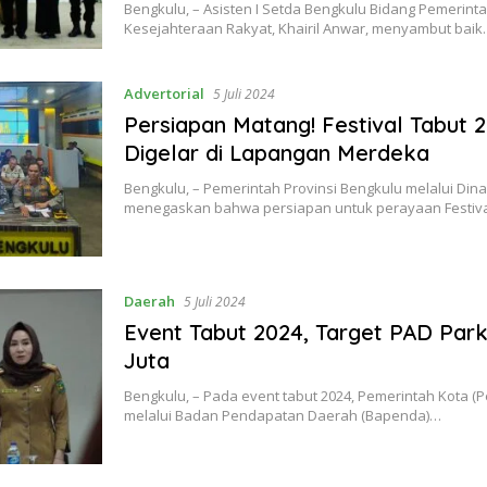
Bengkulu, – Asisten I Setda Bengkulu Bidang Pemerint
Kesejahteraan Rakyat, Khairil Anwar, menyambut bai
Advertorial
5 Juli 2024
Persiapan Matang! Festival Tabut 
Digelar di Lapangan Merdeka
Bengkulu, – Pemerintah Provinsi Bengkulu melalui Dina
menegaskan bahwa persiapan untuk perayaan Festiv
Daerah
5 Juli 2024
Event Tabut 2024, Target PAD Park
Juta
Bengkulu, – Pada event tabut 2024, Pemerintah Kota (
melalui Badan Pendapatan Daerah (Bapenda)…