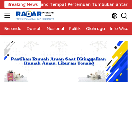
Langsung
o Tempat Pertemuan Tumbukan antara Lempeng Indo-Australia 
Breaking News
ke
konten
Beranda
Daerah
Nasional
Politik
Olahraga
Info Wisat