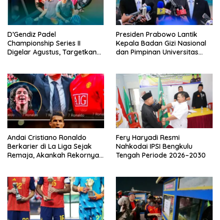
D’Gendiz Padel
Presiden Prabowo Lantik
Championship Series II
Kepala Badan Gizi Nasional
Digelar Agustus, Targetkan
dan Pimpinan Universitas
Lahirkan Atlet Baru Bengkulu
Republik Indonesia
Andai Cristiano Ronaldo
Fery Haryadi Resmi
Berkarier di La Liga Sejak
Nahkodai IPSI Bengkulu
Remaja, Akankah Rekornya
Tengah Periode 2026–2030
Lebih Fantastis?