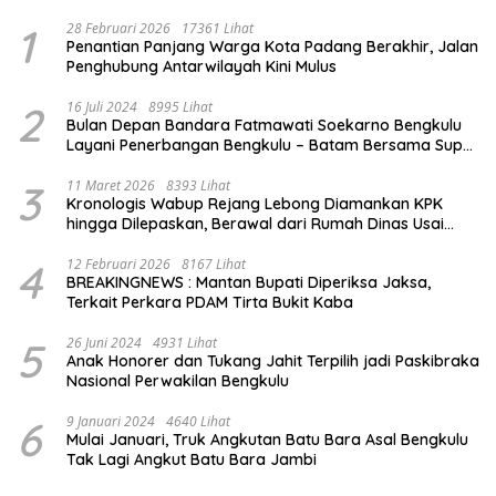
1
28 Februari 2026
17361 Lihat
Penantian Panjang Warga Kota Padang Berakhir, Jalan
Penghubung Antarwilayah Kini Mulus
2
16 Juli 2024
8995 Lihat
Bulan Depan Bandara Fatmawati Soekarno Bengkulu
Layani Penerbangan Bengkulu – Batam Bersama Super
Air Jet
3
11 Maret 2026
8393 Lihat
Kronologis Wabup Rejang Lebong Diamankan KPK
hingga Dilepaskan, Berawal dari Rumah Dinas Usai
Salat Isya
4
12 Februari 2026
8167 Lihat
BREAKINGNEWS : Mantan Bupati Diperiksa Jaksa,
Terkait Perkara PDAM Tirta Bukit Kaba
5
26 Juni 2024
4931 Lihat
Anak Honorer dan Tukang Jahit Terpilih jadi Paskibraka
Nasional Perwakilan Bengkulu
6
9 Januari 2024
4640 Lihat
Mulai Januari, Truk Angkutan Batu Bara Asal Bengkulu
Tak Lagi Angkut Batu Bara Jambi