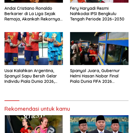
Andai Cristiano Ronaldo
Fery Haryadi Resmi
Berkarier di La Liga Sejak
Nahkodai IPSI Bengkulu
Remaja, Akankah Rekornya
Tengah Periode 2026–2030
Lebih Fantastis?
Usai Kalahkan Argentina,
Spanyol Juara, Gubernur
Spanyol Sapu Bersih Gelar
Helmi Hasan Nobar Final
Individu Piala Dunia 2026,
Piala Dunia FIFA 2026
Top Skor Mbappe
Bersama Masyarakat, UMKM
Diborong dan Sembako
Dibagikan
Rekomendasi untuk kamu