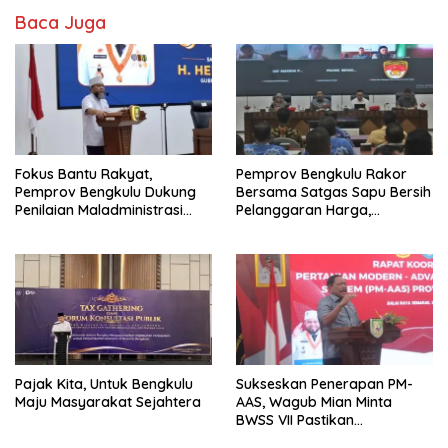
Baca Juga
Fokus Bantu Rakyat,
Pemprov Bengkulu Rakor
Pemprov Bengkulu Dukung
Bersama Satgas Sapu Bersih
Penilaian Maladministrasi
Pelanggaran Harga,
Pelayanan Publik
Keamanan, dan Mutu
Ombudsman RI Tahun 2026
Pangan, Harga TBS Sawit
Masih Jadi Sorotan
Pajak Kita, Untuk Bengkulu
Sukseskan Penerapan PM-
Maju Masyarakat Sejahtera
AAS, Wagub Mian Minta
BWSS VII Pastikan
Ketersediaan Irigasi untuk