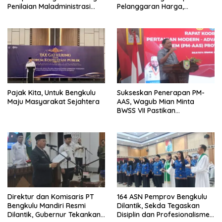
Penilaian Maladministrasi
Pelanggaran Harga,
Pelayanan Publik
Keamanan, dan Mutu
Ombudsman RI Tahun 2026
Pangan, Harga TBS Sawit
Masih Jadi Sorotan
Pajak Kita, Untuk Bengkulu
Sukseskan Penerapan PM-
Maju Masyarakat Sejahtera
AAS, Wagub Mian Minta
BWSS VII Pastikan
Ketersediaan Irigasi untuk
Pertanian Modern
Direktur dan Komisaris PT
164 ASN Pemprov Bengkulu
Bengkulu Mandiri Resmi
Dilantik, Sekda Tegaskan
Dilantik, Gubernur Tekankan
Disiplin dan Profesionalisme