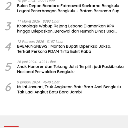
2
16 Juli 2024
8995 Lihat
Bulan Depan Bandara Fatmawati Soekarno Bengkulu
Layani Penerbangan Bengkulu – Batam Bersama Super
Air Jet
3
11 Maret 2026
8393 Lihat
Kronologis Wabup Rejang Lebong Diamankan KPK
hingga Dilepaskan, Berawal dari Rumah Dinas Usai
Salat Isya
4
12 Februari 2026
8167 Lihat
BREAKINGNEWS : Mantan Bupati Diperiksa Jaksa,
Terkait Perkara PDAM Tirta Bukit Kaba
5
26 Juni 2024
4931 Lihat
Anak Honorer dan Tukang Jahit Terpilih jadi Paskibraka
Nasional Perwakilan Bengkulu
6
9 Januari 2024
4640 Lihat
Mulai Januari, Truk Angkutan Batu Bara Asal Bengkulu
Tak Lagi Angkut Batu Bara Jambi