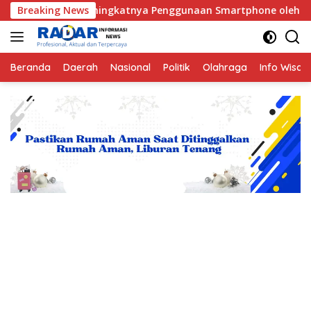
Langsung
eningkatnya Penggunaan Smartphone oleh Anak
Breaking News
Hukum
ke
konten
Beranda
Daerah
Nasional
Politik
Olahraga
Info Wisat