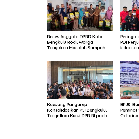
Reses Anggota DPRD Kota
Peringati
Bengkulu Rodi, Warga
PDI Perj
Tanyakan Masalah Sampah
Istigasa
Hingga Penerangan Lampu
Yatim di
Jalan RT 09 Bajak
Kaesang Pangarep
BPJS, Ban
Konsolidasikan PSI Bengkulu,
Peminat 
Targetkan Kursi DPR RI pada
Octarina
Pemilu 2029