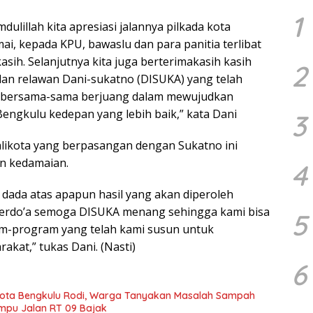
1
ulillah kita apresiasi jalannya pilkada kota
i, kepada KPU, bawaslu dan para panitia terlibat
asih. Selanjutnya kita juga berterimakasih kasih
2
dan relawan Dani-sukatno (DISUKA) yang telah
k bersama-sama berjuang dalam mewujudkan
engkulu kedepan yang lebih baik,” kata Dani
3
walikota yang berpasangan dengan Sukatno ini
n kedamaian.
4
 dada atas apapun hasil yang akan diperoleh
 berdo’a semoga DISUKA menang sehingga kami bisa
5
-program yang telah kami susun untuk
kat,” tukas Dani. (Nasti)
6
ota Bengkulu Rodi, Warga Tanyakan Masalah Sampah
mpu Jalan RT 09 Bajak