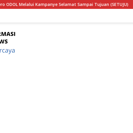
amat Sampai Tujuan (SETUJU)
Teror Makhluk Astral Se