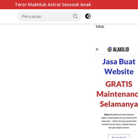
sosok Anak Kecil dan Bayangan Putih Kilat Setiap Menjelang M
tutup