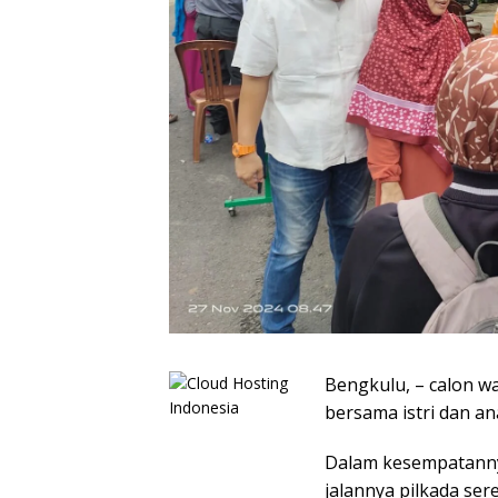
Bengkulu, – calon w
bersama istri dan a
Dalam kesempatanny
jalannya pilkada ser