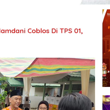
amdani Coblos Di TPS 01,