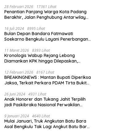
28 Februari 2026
17361 Lihat
Penantian Panjang Warga Kota Padang
Berakhir, Jalan Penghubung Antarwilayah
Kini Mulus
16 Juli 2024
8995 Lihat
Bulan Depan Bandara Fatmawati
Soekarno Bengkulu Layani Penerbangan
Bengkulu – Batam Bersama Super Air Jet
11 Maret 2026
8393 Lihat
Kronologis Wabup Rejang Lebong
Diamankan KPK hingga Dilepaskan,
Berawal dari Rumah Dinas Usai Salat Isya
12 Februari 2026
8167 Lihat
BREAKINGNEWS : Mantan Bupati Diperiksa
Jaksa, Terkait Perkara PDAM Tirta Bukit
Kaba
26 Juni 2024
4931 Lihat
Anak Honorer dan Tukang Jahit Terpilih
jadi Paskibraka Nasional Perwakilan
Bengkulu
9 Januari 2024
4640 Lihat
Mulai Januari, Truk Angkutan Batu Bara
Asal Bengkulu Tak Lagi Angkut Batu Bara
Jambi