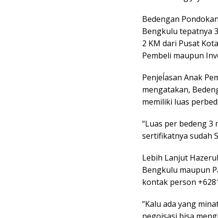
Bedengan Pondokan R
Bengkulu tepatnya 3
2 KM dari Pusat Kot
Pembeli maupun Inve
Penjeĺasan Anak Pem
mengatakan, Bedenga
memiliki luas perbed
“Luas per bedeng 3 
sertifikatnya sudah
Lebih Lanjut Hazer
Bengkulu maupun Pa
kontak person +628
“Kalu ada yang minat
negoisasi bisa men