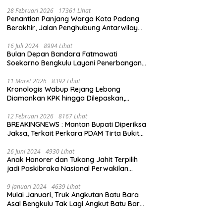
28 Februari 2026
17361 Lihat
Penantian Panjang Warga Kota Padang
Berakhir, Jalan Penghubung Antarwilayah
Kini Mulus
16 Juli 2024
8994 Lihat
Bulan Depan Bandara Fatmawati
Soekarno Bengkulu Layani Penerbangan
Bengkulu – Batam Bersama Super Air Jet
11 Maret 2026
8392 Lihat
Kronologis Wabup Rejang Lebong
Diamankan KPK hingga Dilepaskan,
Berawal dari Rumah Dinas Usai Salat Isya
12 Februari 2026
8167 Lihat
BREAKINGNEWS : Mantan Bupati Diperiksa
Jaksa, Terkait Perkara PDAM Tirta Bukit
Kaba
26 Juni 2024
4930 Lihat
Anak Honorer dan Tukang Jahit Terpilih
jadi Paskibraka Nasional Perwakilan
Bengkulu
9 Januari 2024
4639 Lihat
Mulai Januari, Truk Angkutan Batu Bara
Asal Bengkulu Tak Lagi Angkut Batu Bara
Jambi