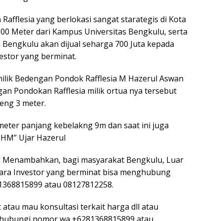
afflesia yang berlokasi sangat starategis di Kota
00 Meter dari Kampus Universitas Bengkulu, serta
a Bengkulu akan dijual seharga 700 Juta kepada
stor yang berminat.
ilik Bedengan Pondok Rafflesia M Hazerul Aswan
n Pondokan Rafflesia milik ortua nya tersebut
eng 3 meter.
meter panjang kebelakng 9m dan saat ini juga
 SHM” Ujar Hazerul
ul Menambahkan, bagi masyarakat Bengkulu, Luar
ra Investor yang berminat bisa menghubung
1368815899 atau 08127812258.
 atau mau konsultasi terkait harga dll atau
ghubungi nomor wa +6281368815899 atau