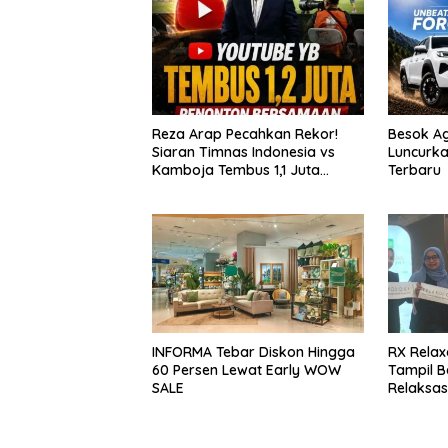
Reza Arap Pecahkan Rekor!
Besok A
Siaran Timnas Indonesia vs
Luncurka
Kamboja Tembus 1,1 Juta
Terbaru
Penonton Live di YouTube
INFORMA Tebar Diskon Hingga
RX Relax
60 Persen Lewat Early WOW
Tampil B
SALE
Relaksas