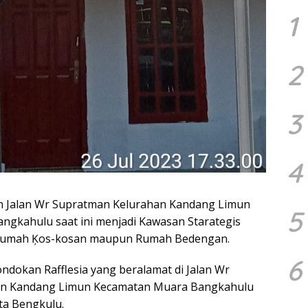
1
2
3
4
n Jalan Wr Supratman Kelurahan Kandang Limun
5
gkahulu saat ini menjadi Kawasan Starategis
 Rumah Ķos-kosan maupun Rumah Bedengan.
6
ndokan Rafflesia yang beralamat di Jalan Wr
an Kandang Limun Kecamatan Muara Bangkahulu
ta Bengkulu.