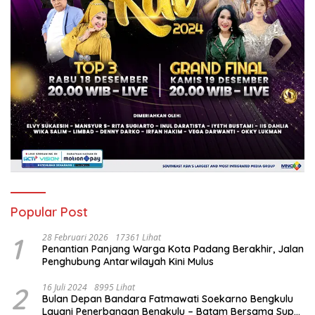
Popular Post
1
28 Februari 2026
17361 Lihat
Penantian Panjang Warga Kota Padang Berakhir, Jalan
Penghubung Antarwilayah Kini Mulus
2
16 Juli 2024
8995 Lihat
Bulan Depan Bandara Fatmawati Soekarno Bengkulu
Layani Penerbangan Bengkulu – Batam Bersama Super