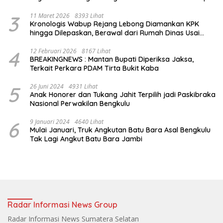
Air Jet
3
11 Maret 2026
8393 Lihat
Kronologis Wabup Rejang Lebong Diamankan KPK
hingga Dilepaskan, Berawal dari Rumah Dinas Usai
Salat Isya
4
12 Februari 2026
8167 Lihat
BREAKINGNEWS : Mantan Bupati Diperiksa Jaksa,
Terkait Perkara PDAM Tirta Bukit Kaba
5
26 Juni 2024
4931 Lihat
Anak Honorer dan Tukang Jahit Terpilih jadi Paskibraka
Nasional Perwakilan Bengkulu
6
9 Januari 2024
4640 Lihat
Mulai Januari, Truk Angkutan Batu Bara Asal Bengkulu
Tak Lagi Angkut Batu Bara Jambi
Radar Informasi News Group
Radar Informasi News Sumatera Selatan