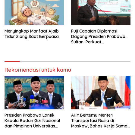
Menyingkap Manfaat Ajaib
Puji Capaian Diplomasi
Tidur Siang Saat Berpuasa
Dagang Presiden Prabowo,
Sultan: Perkuat
Pengembangan Koperasi
Merah Putih
Rekomendasi untuk kamu
Presiden Prabowo Lantik
AHY Bertemu Menteri
Kepala Badan Gizi Nasional
Transportasi Rusia di
dan Pimpinan Universitas
Moskow, Bahas Kerja Sama
Republik Indonesia
Strategis Perkuat