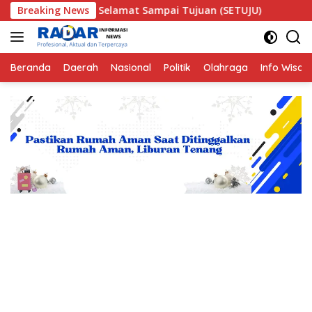
Langsung
e Selamat Sampai Tujuan (SETUJU)
Breaking News
Teror Makhluk Ast
ke
konten
Beranda
Daerah
Nasional
Politik
Olahraga
Info Wisat