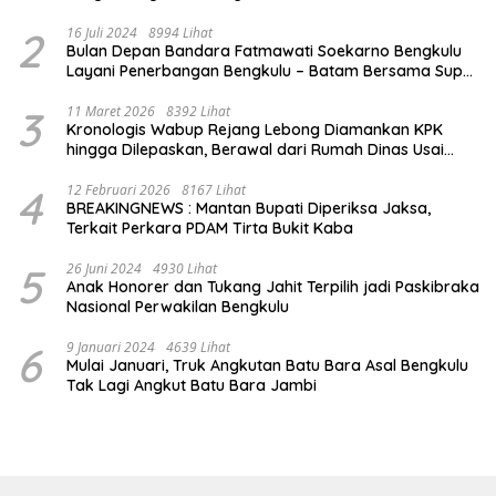
2
16 Juli 2024
8994 Lihat
Bulan Depan Bandara Fatmawati Soekarno Bengkulu
Layani Penerbangan Bengkulu – Batam Bersama Super
Air Jet
3
11 Maret 2026
8392 Lihat
Kronologis Wabup Rejang Lebong Diamankan KPK
hingga Dilepaskan, Berawal dari Rumah Dinas Usai
Salat Isya
4
12 Februari 2026
8167 Lihat
BREAKINGNEWS : Mantan Bupati Diperiksa Jaksa,
Terkait Perkara PDAM Tirta Bukit Kaba
5
26 Juni 2024
4930 Lihat
Anak Honorer dan Tukang Jahit Terpilih jadi Paskibraka
Nasional Perwakilan Bengkulu
6
9 Januari 2024
4639 Lihat
Mulai Januari, Truk Angkutan Batu Bara Asal Bengkulu
Tak Lagi Angkut Batu Bara Jambi