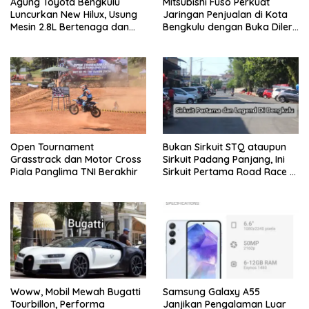
Agung Toyota Bengkulu
Mitsubishi Fuso Perkuat
Luncurkan New Hilux, Usung
Jaringan Penjualan di Kota
Mesin 2.8L Bertenaga dan
Bengkulu dengan Buka Diler
Fitur Lebih Modern
PT. DIPO Internasional Pahala
Otomotif
Open Tournament
Bukan Sirkuit STQ ataupun
Grasstrack dan Motor Cross
Sirkuit Padang Panjang, Ini
Piala Panglima TNI Berakhir
Sirkuit Pertama Road Race di
Bengkulu
Woww, Mobil Mewah Bugatti
Samsung Galaxy A55
Tourbillon, Performa
Janjikan Pengalaman Luar