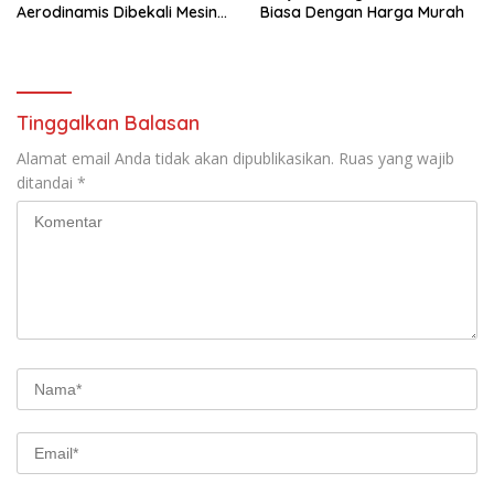
Aerodinamis Dibekali Mesin
Biasa Dengan Harga Murah
V16 dan Tenaga 100km/Jam
Hanya 2 Detik. Segini
Harganya!
Tinggalkan Balasan
Alamat email Anda tidak akan dipublikasikan.
Ruas yang wajib
ditandai
*