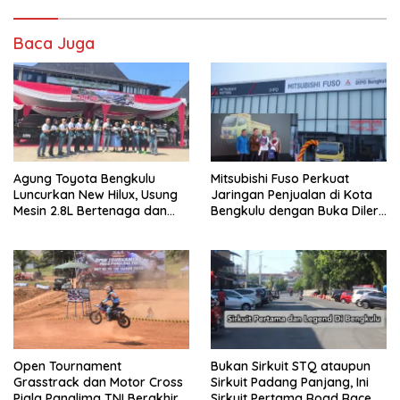
Baca Juga
Agung Toyota Bengkulu
Mitsubishi Fuso Perkuat
Luncurkan New Hilux, Usung
Jaringan Penjualan di Kota
Mesin 2.8L Bertenaga dan
Bengkulu dengan Buka Diler
Fitur Lebih Modern
PT. DIPO Internasional Pahala
Otomotif
Open Tournament
Bukan Sirkuit STQ ataupun
Grasstrack dan Motor Cross
Sirkuit Padang Panjang, Ini
Piala Panglima TNI Berakhir
Sirkuit Pertama Road Race di