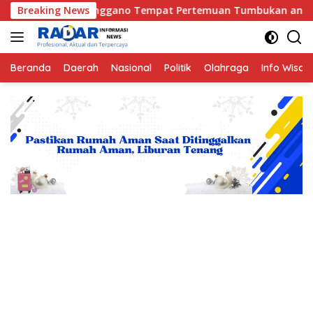
Langsung
Enggano Tempat Pertemuan Tumbukan antara Lempeng Indo-Austr
Breaking News
ke
konten
Beranda
Daerah
Nasional
Politik
Olahraga
Info Wisat