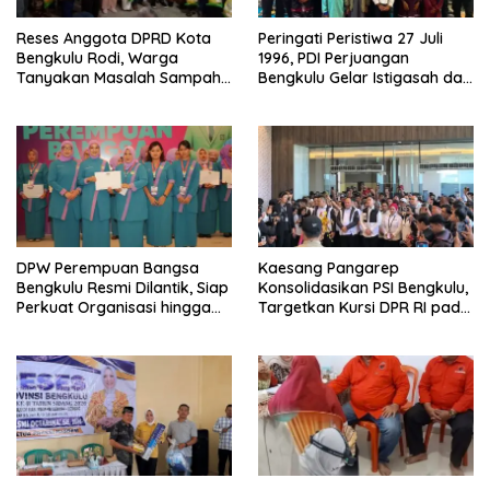
Reses Anggota DPRD Kota
Peringati Peristiwa 27 Juli
Bengkulu Rodi, Warga
1996, PDI Perjuangan
Tanyakan Masalah Sampah
Bengkulu Gelar Istigasah dan
Hingga Penerangan Lampu
Santuni Anak Yatim di
Jalan RT 09 Bajak
Kepahiang
DPW Perempuan Bangsa
Kaesang Pangarep
Bengkulu Resmi Dilantik, Siap
Konsolidasikan PSI Bengkulu,
Perkuat Organisasi hingga
Targetkan Kursi DPR RI pada
Desa
Pemilu 2029