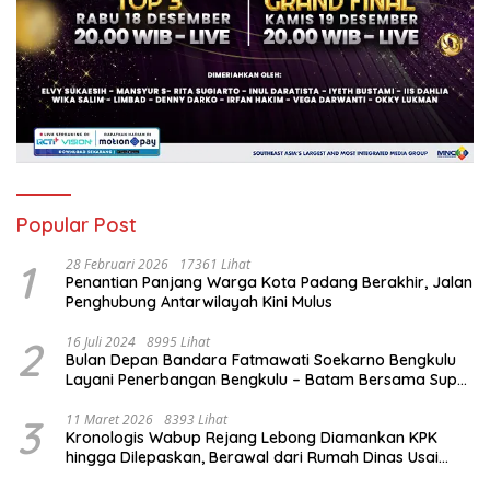
Popular Post
1
28 Februari 2026
17361 Lihat
Penantian Panjang Warga Kota Padang Berakhir, Jalan
Penghubung Antarwilayah Kini Mulus
2
16 Juli 2024
8995 Lihat
Bulan Depan Bandara Fatmawati Soekarno Bengkulu
Layani Penerbangan Bengkulu – Batam Bersama Super
Air Jet
3
11 Maret 2026
8393 Lihat
Kronologis Wabup Rejang Lebong Diamankan KPK
hingga Dilepaskan, Berawal dari Rumah Dinas Usai
Salat Isya