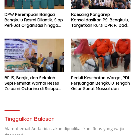
DPW Perempuan Bangsa
Kaesang Pangarep
Bengkulu Resmi Dilantik, Siap
Konsolidasikan PSI Bengkulu,
Perkuat Organisasi hingga
Targetkan Kursi DPR RI pada
Desa
Pemilu 2029
BPJS, Banjir, dan Sekolah
Peduli Kesehatan Warga, PDI
Sepi Peminat Warnai Reses
Perjuangan Bengkulu Tengah
Zulasmi Octarina di Selupu
Gelar Sunat Massal dan
Rejang
Pengobatan Gratis
Tinggalkan Balasan
Alamat email Anda tidak akan dipublikasikan.
Ruas yang wajib