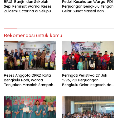
BPJS, Banjir, dan Sekolah
Peduli Kesehatan Warga, PDI
Sepi Peminat Warnai Reses
Perjuangan Bengkulu Tengah
Zulasmi Octarina di Selupu
Gelar Sunat Massal dan
Rejang
Pengobatan Gratis
Rekomendasi untuk kamu
Reses Anggota DPRD Kota
Peringati Peristiwa 27 Juli
Bengkulu Rodi, Warga
1996, PDI Perjuangan
Tanyakan Masalah Sampah
Bengkulu Gelar Istigasah dan
Hingga Penerangan Lampu
Santuni Anak Yatim di
Jalan RT 09 Bajak
Kepahiang