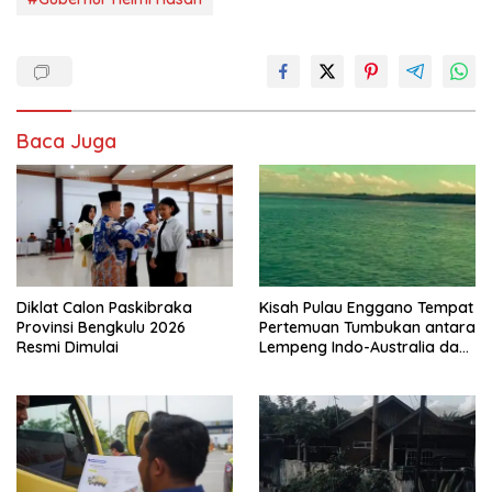
Baca Juga
Diklat Calon Paskibraka
Kisah Pulau Enggano Tempat
Provinsi Bengkulu 2026
Pertemuan Tumbukan antara
Resmi Dimulai
Lempeng Indo-Australia dan
Lempeng Eurasia (atau
Lempeng Sunda) : Jika
Terjadi Pelepasan Energi
Mendadak Potensi Gempa
8.4 SR dan Picu Tsunami 15
Meter