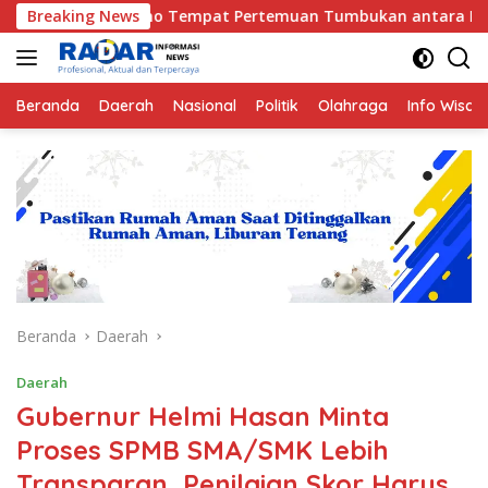
Langsung
 Tempat Pertemuan Tumbukan antara Lempeng Indo-Australia d
Breaking News
ke
konten
Beranda
Daerah
Nasional
Politik
Olahraga
Info Wisat
Beranda
Daerah
Daerah
Gubernur Helmi Hasan Minta
Proses SPMB SMA/SMK Lebih
Transparan, Penilaian Skor Harus