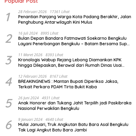
Popular Post
1
28 Februari 2026
17361 Lihat
Penantian Panjang Warga Kota Padang Berakhir, Jalan
Penghubung Antarwilayah Kini Mulus
2
16 Juli 2024
8995 Lihat
Bulan Depan Bandara Fatmawati Soekarno Bengkulu
Layani Penerbangan Bengkulu – Batam Bersama Super
Air Jet
3
11 Maret 2026
8393 Lihat
Kronologis Wabup Rejang Lebong Diamankan KPK
hingga Dilepaskan, Berawal dari Rumah Dinas Usai
Salat Isya
4
12 Februari 2026
8167 Lihat
BREAKINGNEWS : Mantan Bupati Diperiksa Jaksa,
Terkait Perkara PDAM Tirta Bukit Kaba
5
26 Juni 2024
4931 Lihat
Anak Honorer dan Tukang Jahit Terpilih jadi Paskibraka
Nasional Perwakilan Bengkulu
6
9 Januari 2024
4640 Lihat
Mulai Januari, Truk Angkutan Batu Bara Asal Bengkulu
Tak Lagi Angkut Batu Bara Jambi