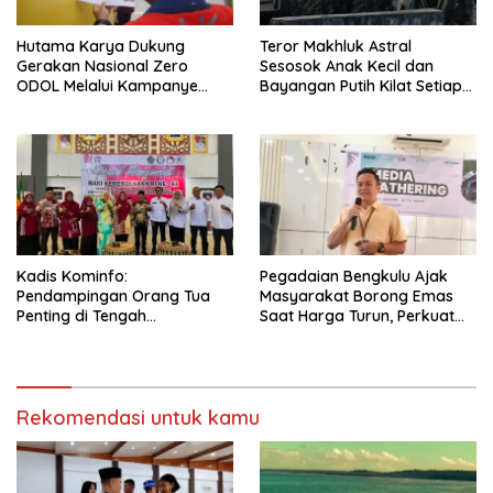
Hutama Karya Dukung
Teror Makhluk Astral
Gerakan Nasional Zero
Sesosok Anak Kecil dan
ODOL Melalui Kampanye
Bayangan Putih Kilat Setiap
Selamat Sampai Tujuan
Menjelang Magrib Dirumah
(SETUJU)
Salah Satu Warga
Kadis Kominfo:
Pegadaian Bengkulu Ajak
Pendampingan Orang Tua
Masyarakat Borong Emas
Penting di Tengah
Saat Harga Turun, Perkuat
Meningkatnya Penggunaan
Sinergi Bersama Media
Smartphone oleh Anak
Rekomendasi untuk kamu