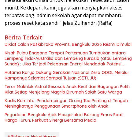
murid. Ke depan, kami juga akan menyiapkan akses
terbatas bagi admin sekolah agar dapat membantu
proses reset kata sandi,” jelas Zulhendri.(Raffa)
Berita Terkait
Diklat Calon Paskibraka Provinsi Bengkulu 2026 Resmi Dimulai
Kisah Pulau Enggano Tempat Pertemuan Tumbukan antara
Lempeng Indo-Australia dan Lempeng Eurasia (atau Lempeng
Sunda) : Jika Terjadi Pelepasan Energi Mendadak Potensi
Gempa 8.4 SR dan Picu Tsunami 15 Meter
Hutama Karya Dukung Gerakan Nasional Zero ODOL Melalui
Kampanye Selamat Sampai Tujuan (SETUJU)
Teror Makhluk Astral Sesosok Anak Kecil dan Bayangan Putih
Kilat Setiap Menjelang Magrib Dirumah Salah Satu Warga
Kadis Kominfo: Pendampingan Orang Tua Penting di Tengah
Meningkatnya Penggunaan Smartphone oleh Anak
Pegadaian Bengkulu Ajak Masyarakat Borong Emas Saat
Harga Turun, Perkuat Sinergi Bersama Media
#Gubernur Helmi Hasan