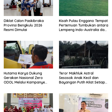
Diklat Calon Paskibraka
Kisah Pulau Enggano Tempat
Provinsi Bengkulu 2026
Pertemuan Tumbukan antara
Resmi Dimulai
Lempeng Indo-Australia dan
Lempeng Eurasia (atau
Lempeng Sunda) : Jika
Terjadi Pelepasan Energi
Mendadak Potensi Gempa
8.4 SR dan Picu Tsunami 15
Meter
Hutama Karya Dukung
Teror Makhluk Astral
Gerakan Nasional Zero
Sesosok Anak Kecil dan
ODOL Melalui Kampanye
Bayangan Putih Kilat Setiap
Selamat Sampai Tujuan
Menjelang Magrib Dirumah
(SETUJU)
Salah Satu Warga