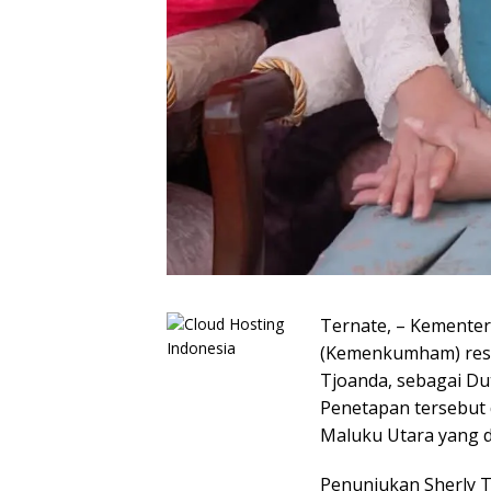
Ternate, – Kemente
(Kemenkumham) resm
Tjoanda, sebagai D
Penetapan tersebut
Maluku Utara yang di
Penunjukan Sherly 