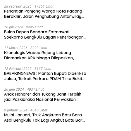
28 Februari 2026
17361 Lihat
Penantian Panjang Warga Kota Padang
Berakhir, Jalan Penghubung Antarwilayah
Kini Mulus
16 Juli 2024
8995 Lihat
Bulan Depan Bandara Fatmawati
Soekarno Bengkulu Layani Penerbangan
Bengkulu – Batam Bersama Super Air Jet
11 Maret 2026
8393 Lihat
Kronologis Wabup Rejang Lebong
Diamankan KPK hingga Dilepaskan,
Berawal dari Rumah Dinas Usai Salat Isya
12 Februari 2026
8167 Lihat
BREAKINGNEWS : Mantan Bupati Diperiksa
Jaksa, Terkait Perkara PDAM Tirta Bukit
Kaba
26 Juni 2024
4931 Lihat
Anak Honorer dan Tukang Jahit Terpilih
jadi Paskibraka Nasional Perwakilan
Bengkulu
9 Januari 2024
4640 Lihat
Mulai Januari, Truk Angkutan Batu Bara
Asal Bengkulu Tak Lagi Angkut Batu Bara
Jambi