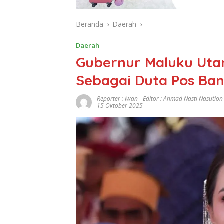
Beranda
Daerah
Daerah
Gubernur Maluku Utar
Sebagai Duta Pos Ba
Reporter : Iwan - Editor : Ahmad Nasti Nasution
15 Oktober 2025