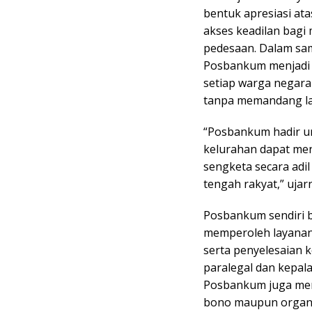
bentuk apresiasi a
akses keadilan bagi 
pedesaan. Dalam sa
Posbankum menjadi 
setiap warga negar
tanpa memandang lat
“Posbankum hadir u
kelurahan dapat men
sengketa secara adil
tengah rakyat,” ujar
Posbankum sendiri b
memperoleh layanan h
serta penyelesaian ko
paralegal dan kepala 
Posbankum juga men
bono maupun organis