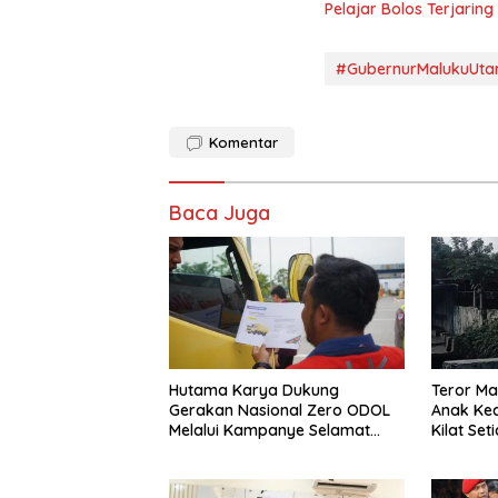
Pelajar Bolos Terjarin
#GubernurMalukuUta
Komentar
Baca Juga
Hutama Karya Dukung
Teror Ma
Gerakan Nasional Zero ODOL
Anak Kec
Melalui Kampanye Selamat
Kilat Se
Sampai Tujuan (SETUJU)
Dirumah