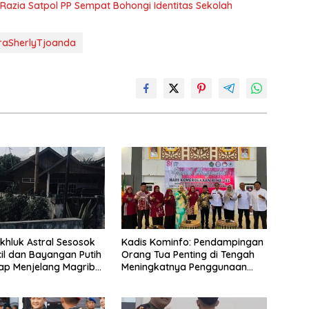
g Razia Satpol PP Sempat Bohongi Identitas Sekolah
raSherlyTjoanda
khluk Astral Sesosok
Kadis Kominfo: Pendampingan
il dan Bayangan Putih
Orang Tua Penting di Tengah
tiap Menjelang Magrib
Meningkatnya Penggunaan
 Salah Satu Warga
Smartphone oleh Anak