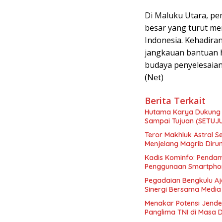
Di Maluku Utara, p
besar yang turut me
Indonesia. Kehadira
jangkauan bantuan 
budaya penyelesaian
(Net)
Berita Terkait
Hutama Karya Dukung 
Sampai Tujuan (SETUJ
Teror Makhluk Astral S
Menjelang Magrib Dir
Kadis Kominfo: Pendam
Penggunaan Smartphon
Pegadaian Bengkulu Aj
Sinergi Bersama Media
Menakar Potensi Jende
Panglima TNI di Masa 