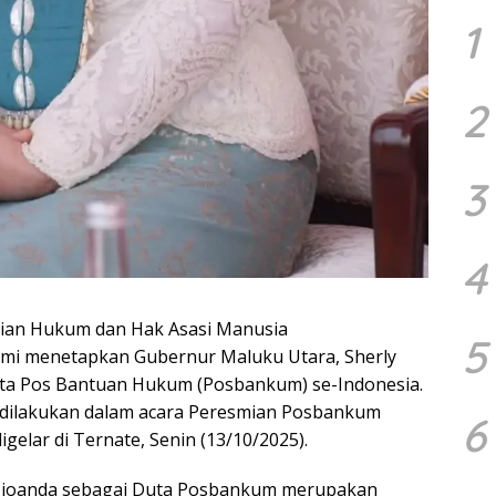
1
2
3
4
rian Hukum dan Hak Asasi Manusia
5
i menetapkan Gubernur Maluku Utara, Sherly
uta Pos Bantuan Hukum (Posbankum) se-Indonesia.
 dilakukan dalam acara Peresmian Posbankum
6
gelar di Ternate, Senin (13/10/2025).
Tjoanda sebagai Duta Posbankum merupakan