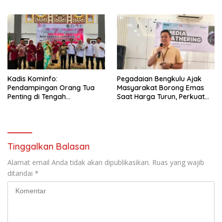
Selamat Sampai Tujuan
Menjelang Magrib Dirumah
(SETUJU)
Salah Satu Warga
Kadis Kominfo:
Pegadaian Bengkulu Ajak
Pendampingan Orang Tua
Masyarakat Borong Emas
Penting di Tengah
Saat Harga Turun, Perkuat
Meningkatnya Penggunaan
Sinergi Bersama Media
Smartphone oleh Anak
Tinggalkan Balasan
Alamat email Anda tidak akan dipublikasikan.
Ruas yang wajib
ditandai
*