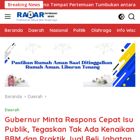
Langsung
no Tempat Pertemuan Tumbukan antara Lempeng Indo-Australia
Breaking News
ke
konten
Beranda
Daerah
Nasional
Politik
Olahraga
Info Wisat
Beranda
Daerah
Daerah
Gubernur Minta Respons Cepat Isu
Publik, Tegaskan Tak Ada Kenaikan
BBM dan Praktik Jual Beli Jabatan