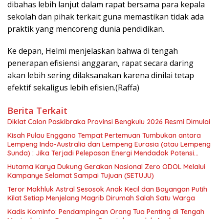
dibahas lebih lanjut dalam rapat bersama para kepala
sekolah dan pihak terkait guna memastikan tidak ada
praktik yang mencoreng dunia pendidikan.
Ke depan, Helmi menjelaskan bahwa di tengah
penerapan efisiensi anggaran, rapat secara daring
akan lebih sering dilaksanakan karena dinilai tetap
efektif sekaligus lebih efisien.(Raffa)
Berita Terkait
Diklat Calon Paskibraka Provinsi Bengkulu 2026 Resmi Dimulai
Kisah Pulau Enggano Tempat Pertemuan Tumbukan antara
Lempeng Indo-Australia dan Lempeng Eurasia (atau Lempeng
Sunda) : Jika Terjadi Pelepasan Energi Mendadak Potensi
Gempa 8.4 SR dan Picu Tsunami 15 Meter
Hutama Karya Dukung Gerakan Nasional Zero ODOL Melalui
Kampanye Selamat Sampai Tujuan (SETUJU)
Teror Makhluk Astral Sesosok Anak Kecil dan Bayangan Putih
Kilat Setiap Menjelang Magrib Dirumah Salah Satu Warga
Kadis Kominfo: Pendampingan Orang Tua Penting di Tengah