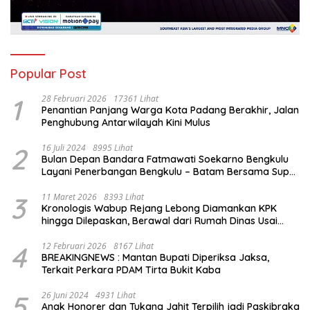
Popular Post
1
28 Februari 2026
17361 Lihat
Penantian Panjang Warga Kota Padang Berakhir, Jalan
Penghubung Antarwilayah Kini Mulus
2
16 Juli 2024
8995 Lihat
Bulan Depan Bandara Fatmawati Soekarno Bengkulu
Layani Penerbangan Bengkulu – Batam Bersama Super
Air Jet
3
11 Maret 2026
8393 Lihat
Kronologis Wabup Rejang Lebong Diamankan KPK
hingga Dilepaskan, Berawal dari Rumah Dinas Usai
Salat Isya
4
12 Februari 2026
8167 Lihat
BREAKINGNEWS : Mantan Bupati Diperiksa Jaksa,
Terkait Perkara PDAM Tirta Bukit Kaba
5
26 Juni 2024
4931 Lihat
Anak Honorer dan Tukang Jahit Terpilih jadi Paskibraka