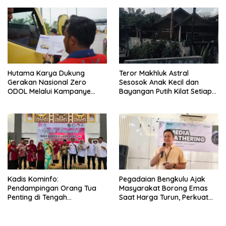
Lempeng Sunda) : Jika
Terjadi Pelepasan Energi
Mendadak Potensi Gempa
8.4 SR dan Picu Tsunami 15
Meter
Hutama Karya Dukung
Teror Makhluk Astral
Gerakan Nasional Zero
Sesosok Anak Kecil dan
ODOL Melalui Kampanye
Bayangan Putih Kilat Setiap
Selamat Sampai Tujuan
Menjelang Magrib Dirumah
(SETUJU)
Salah Satu Warga
Kadis Kominfo:
Pegadaian Bengkulu Ajak
Pendampingan Orang Tua
Masyarakat Borong Emas
Penting di Tengah
Saat Harga Turun, Perkuat
Meningkatnya Penggunaan
Sinergi Bersama Media
Smartphone oleh Anak