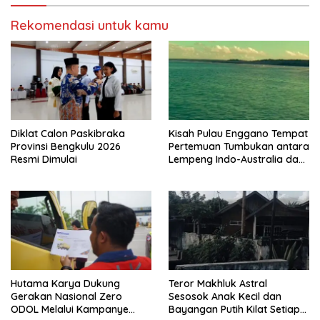
Rekomendasi untuk kamu
Diklat Calon Paskibraka
Kisah Pulau Enggano Tempat
Provinsi Bengkulu 2026
Pertemuan Tumbukan antara
Resmi Dimulai
Lempeng Indo-Australia dan
Lempeng Eurasia (atau
Lempeng Sunda) : Jika
Terjadi Pelepasan Energi
Mendadak Potensi Gempa
8.4 SR dan Picu Tsunami 15
Meter
Hutama Karya Dukung
Teror Makhluk Astral
Gerakan Nasional Zero
Sesosok Anak Kecil dan
ODOL Melalui Kampanye
Bayangan Putih Kilat Setiap