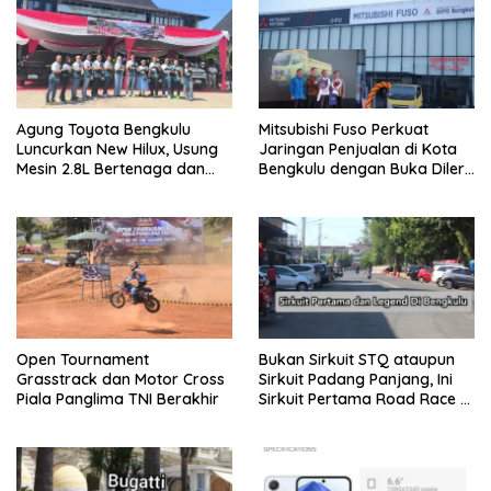
Agung Toyota Bengkulu
Mitsubishi Fuso Perkuat
Luncurkan New Hilux, Usung
Jaringan Penjualan di Kota
Mesin 2.8L Bertenaga dan
Bengkulu dengan Buka Diler
Fitur Lebih Modern
PT. DIPO Internasional Pahala
Otomotif
Open Tournament
Bukan Sirkuit STQ ataupun
Grasstrack dan Motor Cross
Sirkuit Padang Panjang, Ini
Piala Panglima TNI Berakhir
Sirkuit Pertama Road Race di
Bengkulu