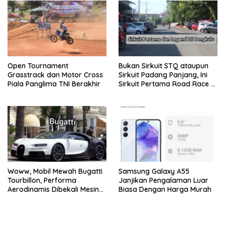
Open Tournament
Bukan Sirkuit STQ ataupun
Grasstrack dan Motor Cross
Sirkuit Padang Panjang, Ini
Piala Panglima TNI Berakhir
Sirkuit Pertama Road Race di
Bengkulu
Woww, Mobil Mewah Bugatti
Samsung Galaxy A55
Tourbillon, Performa
Janjikan Pengalaman Luar
Aerodinamis Dibekali Mesin
Biasa Dengan Harga Murah
V16 dan Tenaga 100km/Jam
Hanya 2 Detik. Segini
Harganya!