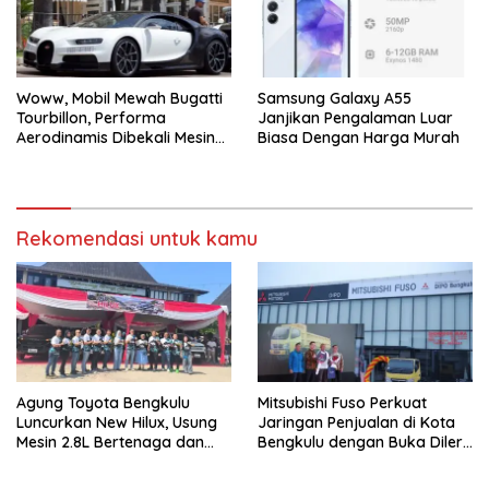
Woww, Mobil Mewah Bugatti
Samsung Galaxy A55
Tourbillon, Performa
Janjikan Pengalaman Luar
Aerodinamis Dibekali Mesin
Biasa Dengan Harga Murah
V16 dan Tenaga 100km/Jam
Hanya 2 Detik. Segini
Harganya!
Rekomendasi untuk kamu
Agung Toyota Bengkulu
Mitsubishi Fuso Perkuat
Luncurkan New Hilux, Usung
Jaringan Penjualan di Kota
Mesin 2.8L Bertenaga dan
Bengkulu dengan Buka Diler
Fitur Lebih Modern
PT. DIPO Internasional Pahala
Otomotif