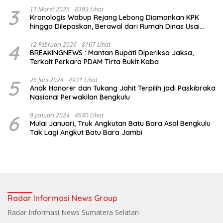
Air Jet
3
11 Maret 2026
8393 Lihat
Kronologis Wabup Rejang Lebong Diamankan KPK
hingga Dilepaskan, Berawal dari Rumah Dinas Usai
Salat Isya
4
12 Februari 2026
8167 Lihat
BREAKINGNEWS : Mantan Bupati Diperiksa Jaksa,
Terkait Perkara PDAM Tirta Bukit Kaba
5
26 Juni 2024
4931 Lihat
Anak Honorer dan Tukang Jahit Terpilih jadi Paskibraka
Nasional Perwakilan Bengkulu
6
9 Januari 2024
4640 Lihat
Mulai Januari, Truk Angkutan Batu Bara Asal Bengkulu
Tak Lagi Angkut Batu Bara Jambi
Radar Informasi News Group
Radar Informasi News Sumatera Selatan