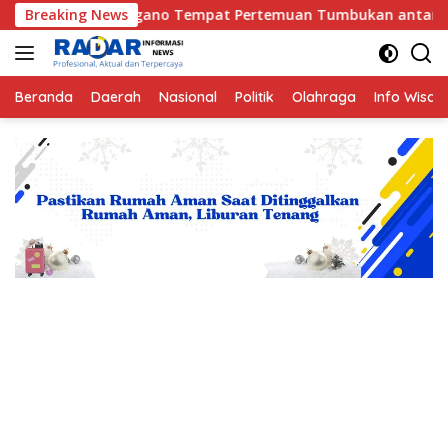
Langsung
ano Tempat Pertemuan Tumbukan antara Lempeng Indo-Australia
Breaking News
ke
konten
Beranda
Daerah
Nasional
Politik
Olahraga
Info Wisat