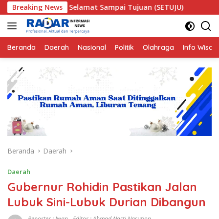
Langsung
ye Selamat Sampai Tujuan (SETUJU)
Breaking News
Teror Makhluk As
ke
konten
Beranda
Daerah
Nasional
Politik
Olahraga
Info Wisat
Beranda
Daerah
Daerah
Gubernur Rohidin Pastikan Jalan
Lubuk Sini-Lubuk Durian Dibangun
Reporter : Iwan - Editor : Ahmad Nasti Nasution