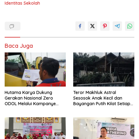
Identitas Sekolah
Baca Juga
Hutama Karya Dukung
Teror Makhluk Astral
Gerakan Nasional Zero
Sesosok Anak Kecil dan
ODOL Melalui Kampanye
Bayangan Putih Kilat Setiap
Selamat Sampai Tujuan
Menjelang Magrib Dirumah
(SETUJU)
Salah Satu Warga