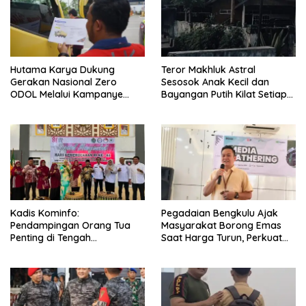
Hutama Karya Dukung
Teror Makhluk Astral
Gerakan Nasional Zero
Sesosok Anak Kecil dan
ODOL Melalui Kampanye
Bayangan Putih Kilat Setiap
Selamat Sampai Tujuan
Menjelang Magrib Dirumah
(SETUJU)
Salah Satu Warga
Kadis Kominfo:
Pegadaian Bengkulu Ajak
Pendampingan Orang Tua
Masyarakat Borong Emas
Penting di Tengah
Saat Harga Turun, Perkuat
Meningkatnya Penggunaan
Sinergi Bersama Media
Smartphone oleh Anak