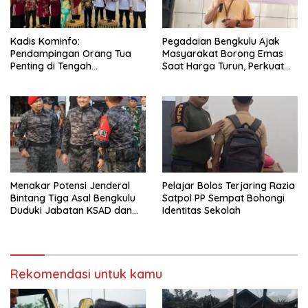
Kadis Kominfo:
Pegadaian Bengkulu Ajak
Pendampingan Orang Tua
Masyarakat Borong Emas
Penting di Tengah
Saat Harga Turun, Perkuat
Meningkatnya Penggunaan
Sinergi Bersama Media
Smartphone oleh Anak
Menakar Potensi Jenderal
Pelajar Bolos Terjaring Razia
Bintang Tiga Asal Bengkulu
Satpol PP Sempat Bohongi
Duduki Jabatan KSAD dan
Identitas Sekolah
Panglima TNI di Masa Depan
Rekomendasi untuk kamu