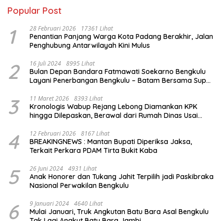
Popular Post
1
28 Februari 2026
17361 Lihat
Penantian Panjang Warga Kota Padang Berakhir, Jalan
Penghubung Antarwilayah Kini Mulus
2
16 Juli 2024
8995 Lihat
Bulan Depan Bandara Fatmawati Soekarno Bengkulu
Layani Penerbangan Bengkulu – Batam Bersama Super
Air Jet
3
11 Maret 2026
8393 Lihat
Kronologis Wabup Rejang Lebong Diamankan KPK
hingga Dilepaskan, Berawal dari Rumah Dinas Usai
Salat Isya
4
12 Februari 2026
8167 Lihat
BREAKINGNEWS : Mantan Bupati Diperiksa Jaksa,
Terkait Perkara PDAM Tirta Bukit Kaba
5
26 Juni 2024
4931 Lihat
Anak Honorer dan Tukang Jahit Terpilih jadi Paskibraka
Nasional Perwakilan Bengkulu
6
9 Januari 2024
4640 Lihat
Mulai Januari, Truk Angkutan Batu Bara Asal Bengkulu
Tak Lagi Angkut Batu Bara Jambi