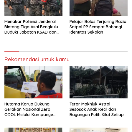
Menakar Potensi Jenderal
Pelajar Bolos Terjaring Razia
Bintang Tiga Asal Bengkulu
Satpol PP Sempat Bohongi
Duduki Jabatan KSAD dan
Identitas Sekolah
Panglima TNI di Masa Depan
Rekomendasi untuk kamu
Hutama Karya Dukung
Teror Makhluk Astral
Gerakan Nasional Zero
Sesosok Anak Kecil dan
ODOL Melalui Kampanye
Bayangan Putih Kilat Setiap
Selamat Sampai Tujuan
Menjelang Magrib Dirumah
(SETUJU)
Salah Satu Warga