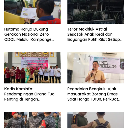
Hutama Karya Dukung
Teror Makhluk Astral
Gerakan Nasional Zero
Sesosok Anak Kecil dan
ODOL Melalui Kampanye
Bayangan Putih Kilat Setiap
Selamat Sampai Tujuan
Menjelang Magrib Dirumah
(SETUJU)
Salah Satu Warga
Kadis Kominfo:
Pegadaian Bengkulu Ajak
Pendampingan Orang Tua
Masyarakat Borong Emas
Penting di Tengah
Saat Harga Turun, Perkuat
Meningkatnya Penggunaan
Sinergi Bersama Media
Smartphone oleh Anak