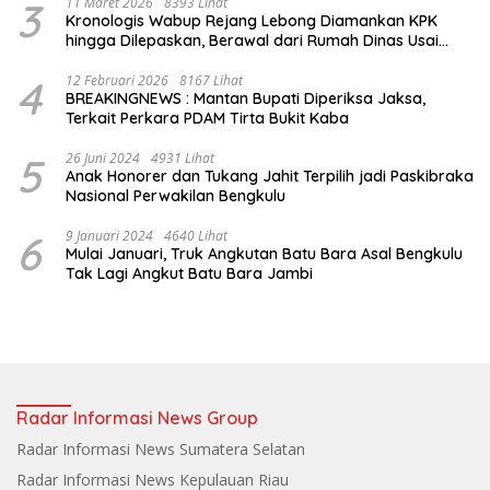
3
11 Maret 2026
8393 Lihat
Kronologis Wabup Rejang Lebong Diamankan KPK
hingga Dilepaskan, Berawal dari Rumah Dinas Usai
Salat Isya
4
12 Februari 2026
8167 Lihat
BREAKINGNEWS : Mantan Bupati Diperiksa Jaksa,
Terkait Perkara PDAM Tirta Bukit Kaba
5
26 Juni 2024
4931 Lihat
Anak Honorer dan Tukang Jahit Terpilih jadi Paskibraka
Nasional Perwakilan Bengkulu
6
9 Januari 2024
4640 Lihat
Mulai Januari, Truk Angkutan Batu Bara Asal Bengkulu
Tak Lagi Angkut Batu Bara Jambi
Radar Informasi News Group
Radar Informasi News Sumatera Selatan
Radar Informasi News Kepulauan Riau