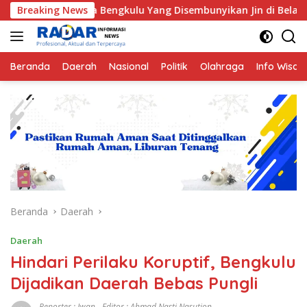
Langsung
a Bengkulu Yang Disembunyikan Jin di Belakang Pohon Belimbin
Breaking News
ke
konten
Beranda
Daerah
Nasional
Politik
Olahraga
Info Wisat
Beranda
Daerah
Daerah
Hindari Perilaku Koruptif, Bengkulu
Dijadikan Daerah Bebas Pungli
Reporter : Iwan - Editor : Ahmad Nasti Nasution