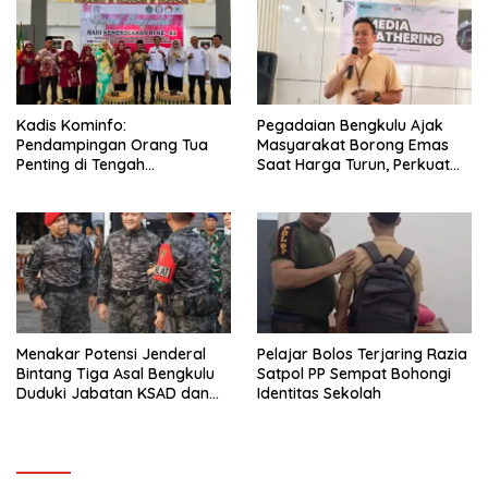
Kadis Kominfo:
Pegadaian Bengkulu Ajak
Pendampingan Orang Tua
Masyarakat Borong Emas
Penting di Tengah
Saat Harga Turun, Perkuat
Meningkatnya Penggunaan
Sinergi Bersama Media
Smartphone oleh Anak
Menakar Potensi Jenderal
Pelajar Bolos Terjaring Razia
Bintang Tiga Asal Bengkulu
Satpol PP Sempat Bohongi
Duduki Jabatan KSAD dan
Identitas Sekolah
Panglima TNI di Masa Depan