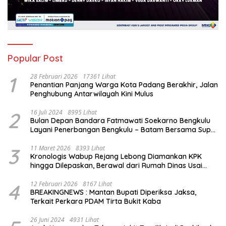
Popular Post
1
28 Februari 2026
17361 Lihat
Penantian Panjang Warga Kota Padang Berakhir, Jalan
Penghubung Antarwilayah Kini Mulus
2
16 Juli 2024
8995 Lihat
Bulan Depan Bandara Fatmawati Soekarno Bengkulu
Layani Penerbangan Bengkulu – Batam Bersama Super
Air Jet
3
11 Maret 2026
8393 Lihat
Kronologis Wabup Rejang Lebong Diamankan KPK
hingga Dilepaskan, Berawal dari Rumah Dinas Usai
Salat Isya
4
12 Februari 2026
8167 Lihat
BREAKINGNEWS : Mantan Bupati Diperiksa Jaksa,
Terkait Perkara PDAM Tirta Bukit Kaba
26 Juni 2024
4931 Lihat