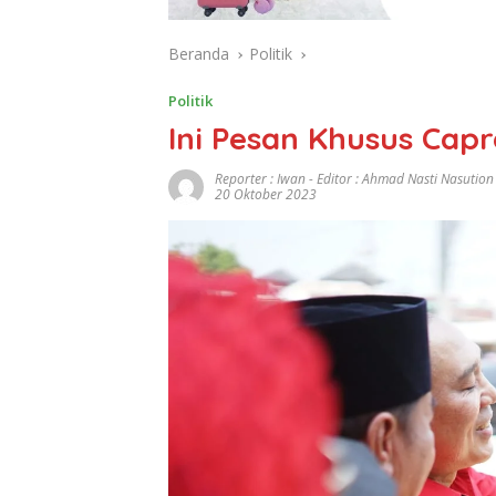
Beranda
Politik
Politik
Ini Pesan Khusus Cap
Reporter : Iwan - Editor : Ahmad Nasti Nasution
20 Oktober 2023