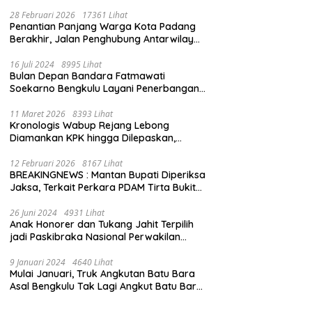
28 Februari 2026
17361 Lihat
Penantian Panjang Warga Kota Padang
Berakhir, Jalan Penghubung Antarwilayah
Kini Mulus
16 Juli 2024
8995 Lihat
Bulan Depan Bandara Fatmawati
Soekarno Bengkulu Layani Penerbangan
Bengkulu – Batam Bersama Super Air Jet
11 Maret 2026
8393 Lihat
Kronologis Wabup Rejang Lebong
Diamankan KPK hingga Dilepaskan,
Berawal dari Rumah Dinas Usai Salat Isya
12 Februari 2026
8167 Lihat
BREAKINGNEWS : Mantan Bupati Diperiksa
Jaksa, Terkait Perkara PDAM Tirta Bukit
Kaba
26 Juni 2024
4931 Lihat
Anak Honorer dan Tukang Jahit Terpilih
jadi Paskibraka Nasional Perwakilan
Bengkulu
9 Januari 2024
4640 Lihat
Mulai Januari, Truk Angkutan Batu Bara
Asal Bengkulu Tak Lagi Angkut Batu Bara
Jambi