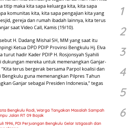
 titip maka kita sapa keluarga kita, kita sapa
1
sapa komunitas kita, kita sapa pengajian kita yang
esjid, gereja dan rumah ibadah lainnya, kita terus
2
jar saat Video Call, Kamis (19/10).
rsebut H. Dadang Mishal SH, MM yang saat itu
mpingi Ketua DPD PDIP Provinsi Bengkulu Hj. Elva
3
 turut hadir Kader PDIP H. Rosjonsyah Syahili
i dukungan mereka untuk memenangkan Ganjar-
4
“Kita terus bergerak bersama Parpol koalisi dan
i Bengkulu guna memenangkan Pilpres Tahun
kan Ganjar sebagai Presiden Indonesia,” tegas
5
6
ota Bengkulu Rodi, Warga Tanyakan Masalah Sampah
mpu Jalan RT 09 Bajak
Juli 1996, PDI Perjuangan Bengkulu Gelar Istigasah dan