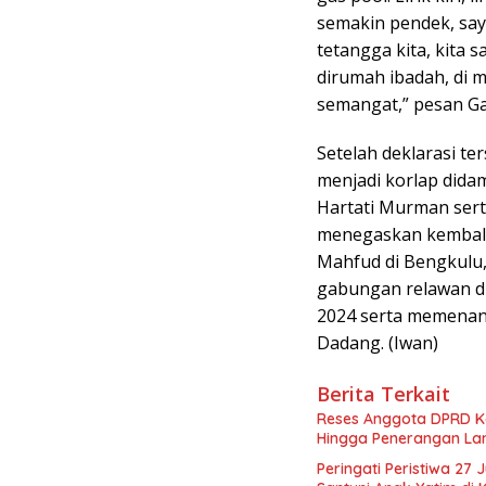
semakin pendek, saya
tetangga kita, kita 
dirumah ibadah, di m
semangat,” pesan Gan
Setelah deklarasi te
menjadi korlap dida
Hartati Murman serta
menegaskan kembal
Mahfud di Bengkulu, 
gabungan relawan d
2024 serta memenang
Dadang. (Iwan)
Berita Terkait
Reses Anggota DPRD K
Hingga Penerangan La
Peringati Peristiwa 27 