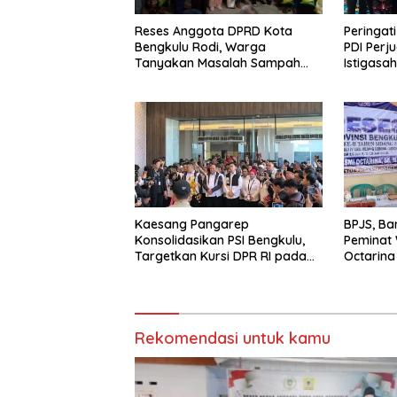
Reses Anggota DPRD Kota
Peringati
Bengkulu Rodi, Warga
PDI Perj
Tanyakan Masalah Sampah
Istigasa
Hingga Penerangan Lampu
Yatim di
Jalan RT 09 Bajak
Kaesang Pangarep
BPJS, Ban
Konsolidasikan PSI Bengkulu,
Peminat 
Targetkan Kursi DPR RI pada
Octarina
Pemilu 2029
Rekomendasi untuk kamu