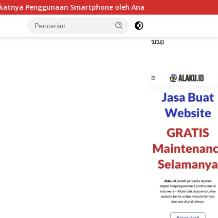
phone oleh Anak
Hukuman Bos PT DPM Diperberat, Peng
tutup