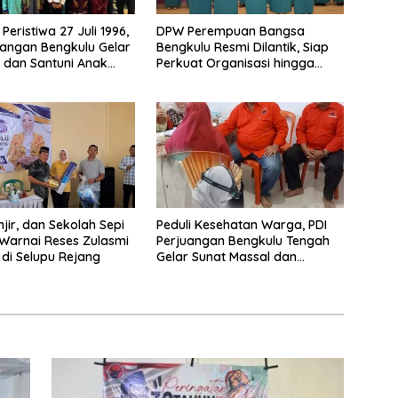
 Peristiwa 27 Juli 1996,
DPW Perempuan Bangsa
uangan Bengkulu Gelar
Bengkulu Resmi Dilantik, Siap
h dan Santuni Anak
Perkuat Organisasi hingga
 Kepahiang
Desa
jir, dan Sekolah Sepi
Peduli Kesehatan Warga, PDI
Warnai Reses Zulasmi
Perjuangan Bengkulu Tengah
 di Selupu Rejang
Gelar Sunat Massal dan
Pengobatan Gratis