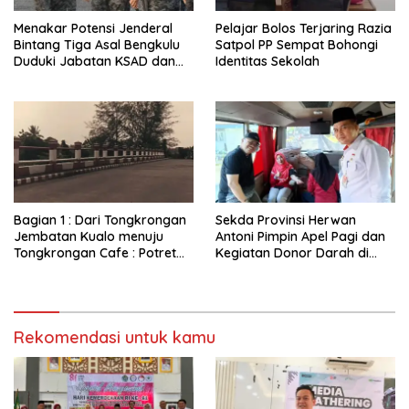
Menakar Potensi Jenderal
Pelajar Bolos Terjaring Razia
Bintang Tiga Asal Bengkulu
Satpol PP Sempat Bohongi
Duduki Jabatan KSAD dan
Identitas Sekolah
Panglima TNI di Masa Depan
Bagian 1 : Dari Tongkrongan
Sekda Provinsi Herwan
Jembatan Kualo menuju
Antoni Pimpin Apel Pagi dan
Tongkrongan Cafe : Potret
Kegiatan Donor Darah di
Kondisi Terkini Lokasi
Inspektorat Provinsi
Tongkrongan Remaja Era
Bengkulu
Melenial Dahulu Yang Sudah
Sepi Pengunjung
Rekomendasi untuk kamu