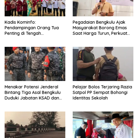
Kadis Kominfo:
Pegadaian Bengkulu Ajak
Pendampingan Orang Tua
Masyarakat Borong Emas
Penting di Tengah
Saat Harga Turun, Perkuat
Meningkatnya Penggunaan
Sinergi Bersama Media
Smartphone oleh Anak
Menakar Potensi Jenderal
Pelajar Bolos Terjaring Razia
Bintang Tiga Asal Bengkulu
Satpol PP Sempat Bohongi
Duduki Jabatan KSAD dan
Identitas Sekolah
Panglima TNI di Masa Depan