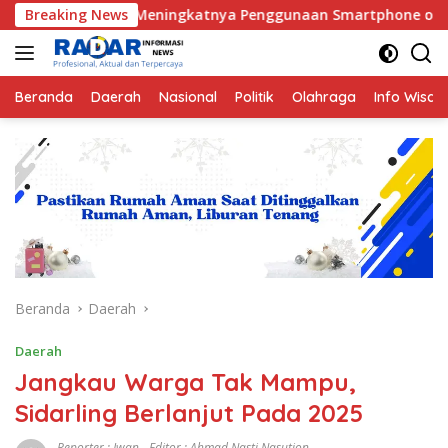
Langsung
ngah Meningkatnya Penggunaan Smartphone oleh Anak
Breaking News
ke
konten
Beranda
Daerah
Nasional
Politik
Olahraga
Info Wisat
Beranda
Daerah
Daerah
Jangkau Warga Tak Mampu,
Sidarling Berlanjut Pada 2025
Reporter : Iwan - Editor : Ahmad Nasti Nasution