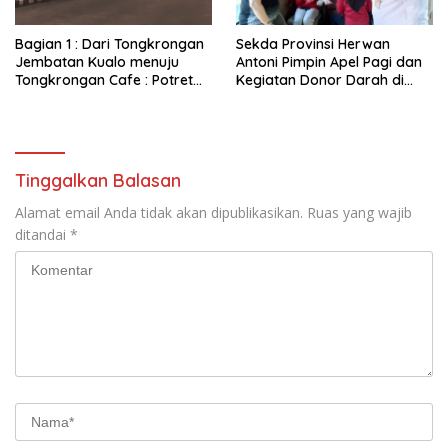
Bagian 1 : Dari Tongkrongan
Sekda Provinsi Herwan
Jembatan Kualo menuju
Antoni Pimpin Apel Pagi dan
Tongkrongan Cafe : Potret
Kegiatan Donor Darah di
Kondisi Terkini Lokasi
Inspektorat Provinsi
Tongkrongan Remaja Era
Bengkulu
Melenial Dahulu Yang Sudah
Sepi Pengunjung
Tinggalkan Balasan
Alamat email Anda tidak akan dipublikasikan.
Ruas yang wajib
ditandai
*