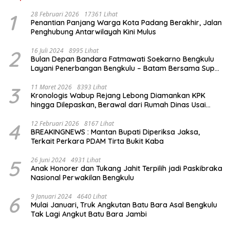
1
28 Februari 2026
17361 Lihat
Penantian Panjang Warga Kota Padang Berakhir, Jalan
Penghubung Antarwilayah Kini Mulus
2
16 Juli 2024
8995 Lihat
Bulan Depan Bandara Fatmawati Soekarno Bengkulu
Layani Penerbangan Bengkulu – Batam Bersama Super
Air Jet
3
11 Maret 2026
8393 Lihat
Kronologis Wabup Rejang Lebong Diamankan KPK
hingga Dilepaskan, Berawal dari Rumah Dinas Usai
Salat Isya
4
12 Februari 2026
8167 Lihat
BREAKINGNEWS : Mantan Bupati Diperiksa Jaksa,
Terkait Perkara PDAM Tirta Bukit Kaba
5
26 Juni 2024
4931 Lihat
Anak Honorer dan Tukang Jahit Terpilih jadi Paskibraka
Nasional Perwakilan Bengkulu
6
9 Januari 2024
4640 Lihat
Mulai Januari, Truk Angkutan Batu Bara Asal Bengkulu
Tak Lagi Angkut Batu Bara Jambi