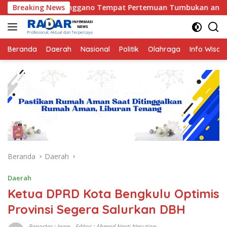
Langsung
Enggano Tempat Pertemuan Tumbukan antara Lempeng Indo-Austr
Breaking News
ke
konten
Beranda
Daerah
Nasional
Politik
Olahraga
Info Wisat
Beranda
Daerah
Daerah
Ketua DPRD Kota Bengkulu Optimis
Provinsi Segera Salurkan DBH
Reporter : Iwan - Editor : Ahmad Nasti Nasution