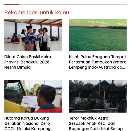
Rekomendasi untuk kamu
Diklat Calon Paskibraka
Kisah Pulau Enggano Tempat
Provinsi Bengkulu 2026
Pertemuan Tumbukan antara
Resmi Dimulai
Lempeng Indo-Australia dan
Lempeng Eurasia (atau
Lempeng Sunda) : Jika
Terjadi Pelepasan Energi
Mendadak Potensi Gempa
8.4 SR dan Picu Tsunami 15
Meter
Hutama Karya Dukung
Teror Makhluk Astral
Gerakan Nasional Zero
Sesosok Anak Kecil dan
ODOL Melalui Kampanye
Bayangan Putih Kilat Setiap