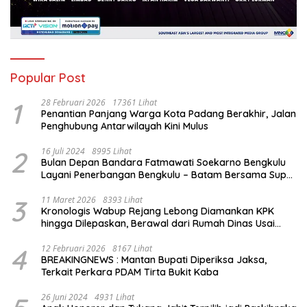
Popular Post
1
28 Februari 2026
17361 Lihat
Penantian Panjang Warga Kota Padang Berakhir, Jalan
Penghubung Antarwilayah Kini Mulus
2
16 Juli 2024
8995 Lihat
Bulan Depan Bandara Fatmawati Soekarno Bengkulu
Layani Penerbangan Bengkulu – Batam Bersama Super
Air Jet
3
11 Maret 2026
8393 Lihat
Kronologis Wabup Rejang Lebong Diamankan KPK
hingga Dilepaskan, Berawal dari Rumah Dinas Usai
Salat Isya
4
12 Februari 2026
8167 Lihat
BREAKINGNEWS : Mantan Bupati Diperiksa Jaksa,
Terkait Perkara PDAM Tirta Bukit Kaba
26 Juni 2024
4931 Lihat