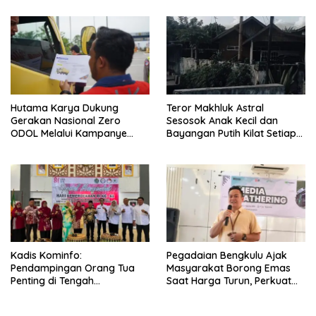
Lempeng Sunda) : Jika
Terjadi Pelepasan Energi
Mendadak Potensi Gempa
8.4 SR dan Picu Tsunami 15
Meter
Hutama Karya Dukung
Teror Makhluk Astral
Gerakan Nasional Zero
Sesosok Anak Kecil dan
ODOL Melalui Kampanye
Bayangan Putih Kilat Setiap
Selamat Sampai Tujuan
Menjelang Magrib Dirumah
(SETUJU)
Salah Satu Warga
Kadis Kominfo:
Pegadaian Bengkulu Ajak
Pendampingan Orang Tua
Masyarakat Borong Emas
Penting di Tengah
Saat Harga Turun, Perkuat
Meningkatnya Penggunaan
Sinergi Bersama Media
Smartphone oleh Anak