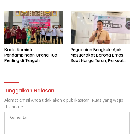
Selamat Sampai Tujuan
Menjelang Magrib Dirumah
(SETUJU)
Salah Satu Warga
Kadis Kominfo:
Pegadaian Bengkulu Ajak
Pendampingan Orang Tua
Masyarakat Borong Emas
Penting di Tengah
Saat Harga Turun, Perkuat
Meningkatnya Penggunaan
Sinergi Bersama Media
Smartphone oleh Anak
Tinggalkan Balasan
Alamat email Anda tidak akan dipublikasikan.
Ruas yang wajib
ditandai
*