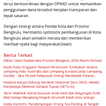
terus berkoordinasi dengan DPKAD untuk memastikan
penggunaan dana tersebut berjalan transparan dan
tepat sasaran.
Dengan sinergi antara Pemda Kota dan Provinsi
Bengkulu, Herimanto optimistis pembangunan di Kota
Bengkulu akan semakin merata dan memberikan
manfaat nyata bagi masyarakat.(Iwan)
Berita Terkait
Diklat Calon Paskibraka Provinsi Bengkulu 2026 Resmi Dimulai
Kisah Pulau Enggano Tempat Pertemuan Tumbukan antara
Lempeng Indo-Australia dan Lempeng Eurasia (atau Lempeng
Sunda) : Jika Terjadi Pelepasan Energi Mendadak Potensi
Gempa 8.4 SR dan Picu Tsunami 15 Meter
Hutama Karya Dukung Gerakan Nasional Zero ODOL Melalui
Kampanye Selamat Sampai Tujuan (SETUJU)
Teror Makhluk Astral Sesosok Anak Kecil dan Bayangan Putih
Kilat Setiap Menjelang Magrib Dirumah Salah Satu Warga
Kadis Kominfo: Pendampingan Orang Tua Penting di Tengah