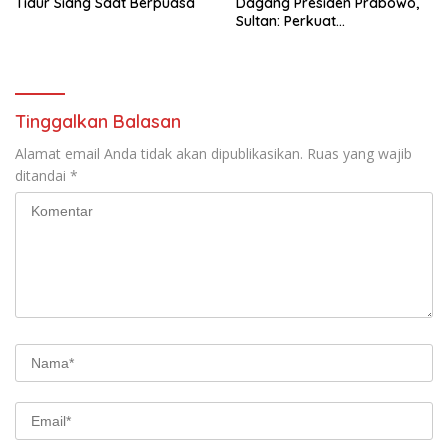
Tidur Siang Saat Berpuasa
Dagang Presiden Prabowo,
Sultan: Perkuat
Pengembangan Koperasi
Merah Putih
Tinggalkan Balasan
Alamat email Anda tidak akan dipublikasikan.
Ruas yang wajib
ditandai
*