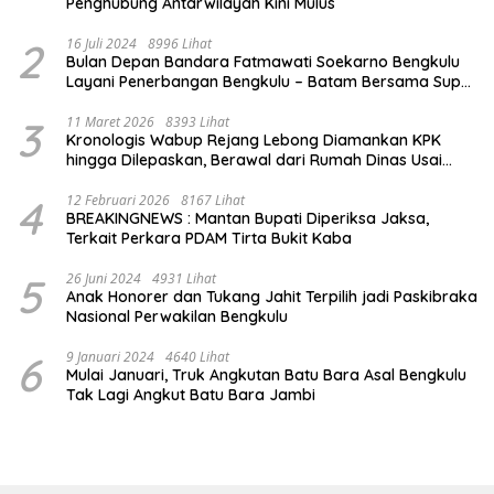
Penghubung Antarwilayah Kini Mulus
2
16 Juli 2024
8996 Lihat
Bulan Depan Bandara Fatmawati Soekarno Bengkulu
Layani Penerbangan Bengkulu – Batam Bersama Super
Air Jet
3
11 Maret 2026
8393 Lihat
Kronologis Wabup Rejang Lebong Diamankan KPK
hingga Dilepaskan, Berawal dari Rumah Dinas Usai
Salat Isya
4
12 Februari 2026
8167 Lihat
BREAKINGNEWS : Mantan Bupati Diperiksa Jaksa,
Terkait Perkara PDAM Tirta Bukit Kaba
5
26 Juni 2024
4931 Lihat
Anak Honorer dan Tukang Jahit Terpilih jadi Paskibraka
Nasional Perwakilan Bengkulu
6
9 Januari 2024
4640 Lihat
Mulai Januari, Truk Angkutan Batu Bara Asal Bengkulu
Tak Lagi Angkut Batu Bara Jambi