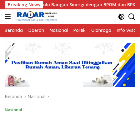
Langsung
engkulu Bangun Sinergi dengan BPOM dan BPK RI
Breaking News
Mafind
ke
konten
Beranda
Daerah
Nasional
Politik
Olahraga
Info Wisat
Beranda
Nasional
Nasional