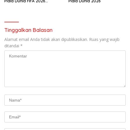
Piala Dunia FIFA 2026
Piala Dunia 2026
Bersama Masyarakat, UMKM
Diborong dan Sembako
Dibagikan
Tinggalkan Balasan
Alamat email Anda tidak akan dipublikasikan.
Ruas yang wajib
ditandai
*