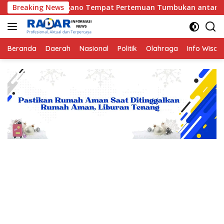
Langsung
ano Tempat Pertemuan Tumbukan antara Lempeng Indo-Australia
Breaking News
ke
konten
Beranda
Daerah
Nasional
Politik
Olahraga
Info Wisat