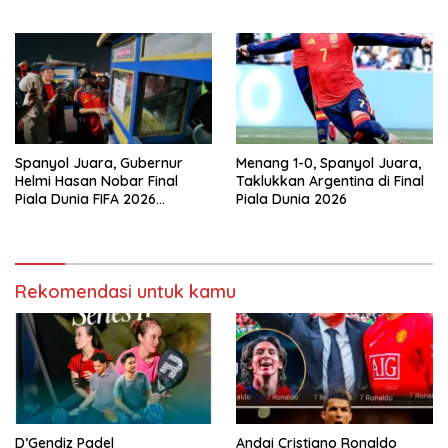
Top Skor Mbappe
Spanyol Juara, Gubernur
Menang 1-0, Spanyol Juara,
Helmi Hasan Nobar Final
Taklukkan Argentina di Final
Piala Dunia FIFA 2026
Piala Dunia 2026
Bersama Masyarakat, UMKM
Diborong dan Sembako
Dibagikan
Rekomendasi untuk kamu
D’Gendiz Padel
Andai Cristiano Ronaldo