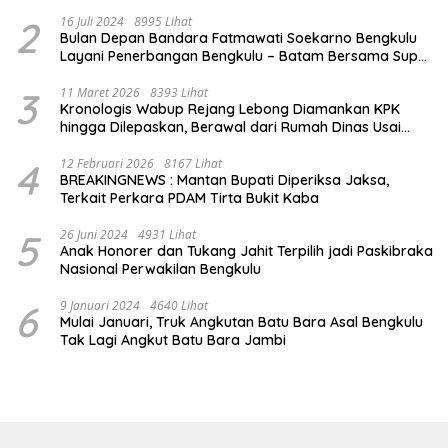
2
16 Juli 2024
8995 Lihat
Bulan Depan Bandara Fatmawati Soekarno Bengkulu
Layani Penerbangan Bengkulu – Batam Bersama Super
Air Jet
3
11 Maret 2026
8393 Lihat
Kronologis Wabup Rejang Lebong Diamankan KPK
hingga Dilepaskan, Berawal dari Rumah Dinas Usai
Salat Isya
4
12 Februari 2026
8167 Lihat
BREAKINGNEWS : Mantan Bupati Diperiksa Jaksa,
Terkait Perkara PDAM Tirta Bukit Kaba
5
26 Juni 2024
4931 Lihat
Anak Honorer dan Tukang Jahit Terpilih jadi Paskibraka
Nasional Perwakilan Bengkulu
6
9 Januari 2024
4640 Lihat
Mulai Januari, Truk Angkutan Batu Bara Asal Bengkulu
Tak Lagi Angkut Batu Bara Jambi