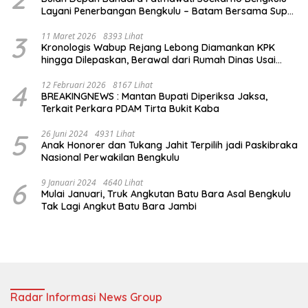
Layani Penerbangan Bengkulu – Batam Bersama Super
Air Jet
3
11 Maret 2026
8393 Lihat
Kronologis Wabup Rejang Lebong Diamankan KPK
hingga Dilepaskan, Berawal dari Rumah Dinas Usai
Salat Isya
4
12 Februari 2026
8167 Lihat
BREAKINGNEWS : Mantan Bupati Diperiksa Jaksa,
Terkait Perkara PDAM Tirta Bukit Kaba
5
26 Juni 2024
4931 Lihat
Anak Honorer dan Tukang Jahit Terpilih jadi Paskibraka
Nasional Perwakilan Bengkulu
6
9 Januari 2024
4640 Lihat
Mulai Januari, Truk Angkutan Batu Bara Asal Bengkulu
Tak Lagi Angkut Batu Bara Jambi
Radar Informasi News Group