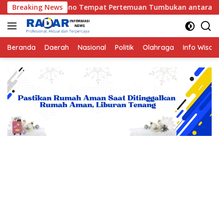
Langsung
nggano Tempat Pertemuan Tumbukan antara Lempeng Indo-Austra
Breaking News
ke
konten
Beranda
Daerah
Nasional
Politik
Olahraga
Info Wisat