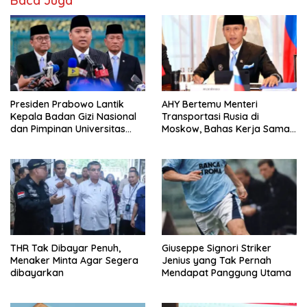
Baca Juga
Presiden Prabowo Lantik
AHY Bertemu Menteri
Kepala Badan Gizi Nasional
Transportasi Rusia di
dan Pimpinan Universitas
Moskow, Bahas Kerja Sama
Republik Indonesia
Strategis Perkuat
Konektivitas Indonesia
THR Tak Dibayar Penuh,
Giuseppe Signori Striker
Menaker Minta Agar Segera
Jenius yang Tak Pernah
dibayarkan
Mendapat Panggung Utama