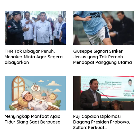
Republik Indonesia
Strategis Perkuat
Konektivitas Indonesia
THR Tak Dibayar Penuh,
Giuseppe Signori Striker
Menaker Minta Agar Segera
Jenius yang Tak Pernah
dibayarkan
Mendapat Panggung Utama
Menyingkap Manfaat Ajaib
Puji Capaian Diplomasi
Tidur Siang Saat Berpuasa
Dagang Presiden Prabowo,
Sultan: Perkuat
Pengembangan Koperasi
Merah Putih