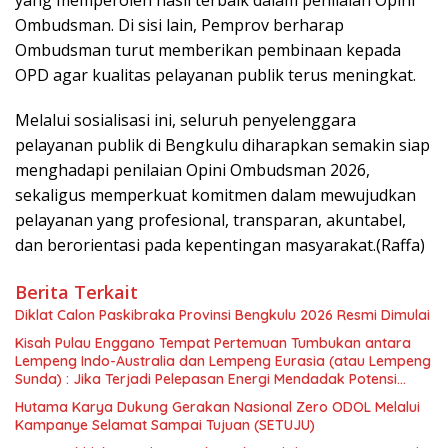
Ombudsman. Di sisi lain, Pemprov berharap
Ombudsman turut memberikan pembinaan kepada
OPD agar kualitas pelayanan publik terus meningkat.
Melalui sosialisasi ini, seluruh penyelenggara
pelayanan publik di Bengkulu diharapkan semakin siap
menghadapi penilaian Opini Ombudsman 2026,
sekaligus memperkuat komitmen dalam mewujudkan
pelayanan yang profesional, transparan, akuntabel,
dan berorientasi pada kepentingan masyarakat.(Raffa)
Berita Terkait
Diklat Calon Paskibraka Provinsi Bengkulu 2026 Resmi Dimulai
Kisah Pulau Enggano Tempat Pertemuan Tumbukan antara
Lempeng Indo-Australia dan Lempeng Eurasia (atau Lempeng
Sunda) : Jika Terjadi Pelepasan Energi Mendadak Potensi
Gempa 8.4 SR dan Picu Tsunami 15 Meter
Hutama Karya Dukung Gerakan Nasional Zero ODOL Melalui
Kampanye Selamat Sampai Tujuan (SETUJU)