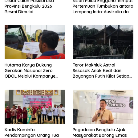
Diklat Calon Paskibraka
Kisah Pulau Enggano Tempat
Provinsi Bengkulu 2026
Pertemuan Tumbukan antara
Resmi Dimulai
Lempeng Indo-Australia dan
Lempeng Eurasia (atau
Lempeng Sunda) : Jika
Terjadi Pelepasan Energi
Mendadak Potensi Gempa
8.4 SR dan Picu Tsunami 15
Meter
Hutama Karya Dukung
Teror Makhluk Astral
Gerakan Nasional Zero
Sesosok Anak Kecil dan
ODOL Melalui Kampanye
Bayangan Putih Kilat Setiap
Selamat Sampai Tujuan
Menjelang Magrib Dirumah
(SETUJU)
Salah Satu Warga
Kadis Kominfo:
Pegadaian Bengkulu Ajak
Pendampingan Orang Tua
Masyarakat Borong Emas