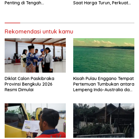
Penting di Tengah
Saat Harga Turun, Perkuat
Meningkatnya Penggunaan
Sinergi Bersama Media
Smartphone oleh Anak
Rekomendasi untuk kamu
Diklat Calon Paskibraka
Kisah Pulau Enggano Tempat
Provinsi Bengkulu 2026
Pertemuan Tumbukan antara
Resmi Dimulai
Lempeng Indo-Australia dan
Lempeng Eurasia (atau
Lempeng Sunda) : Jika
Terjadi Pelepasan Energi
Mendadak Potensi Gempa
8.4 SR dan Picu Tsunami 15
Meter