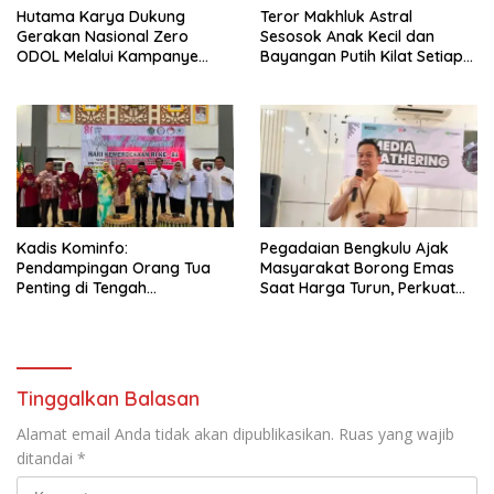
Hutama Karya Dukung
Teror Makhluk Astral
Gerakan Nasional Zero
Sesosok Anak Kecil dan
ODOL Melalui Kampanye
Bayangan Putih Kilat Setiap
Selamat Sampai Tujuan
Menjelang Magrib Dirumah
(SETUJU)
Salah Satu Warga
Kadis Kominfo:
Pegadaian Bengkulu Ajak
Pendampingan Orang Tua
Masyarakat Borong Emas
Penting di Tengah
Saat Harga Turun, Perkuat
Meningkatnya Penggunaan
Sinergi Bersama Media
Smartphone oleh Anak
Tinggalkan Balasan
Alamat email Anda tidak akan dipublikasikan.
Ruas yang wajib
ditandai
*