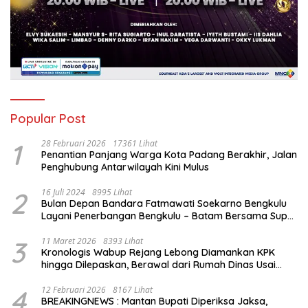
Popular Post
1
28 Februari 2026
17361 Lihat
Penantian Panjang Warga Kota Padang Berakhir, Jalan
Penghubung Antarwilayah Kini Mulus
2
16 Juli 2024
8995 Lihat
Bulan Depan Bandara Fatmawati Soekarno Bengkulu
Layani Penerbangan Bengkulu – Batam Bersama Super
Air Jet
3
11 Maret 2026
8393 Lihat
Kronologis Wabup Rejang Lebong Diamankan KPK
hingga Dilepaskan, Berawal dari Rumah Dinas Usai
Salat Isya
4
12 Februari 2026
8167 Lihat
BREAKINGNEWS : Mantan Bupati Diperiksa Jaksa,