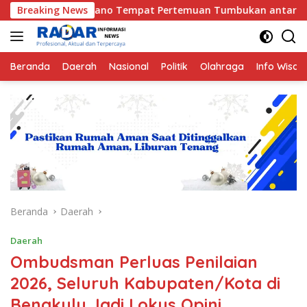
Langsung
ano Tempat Pertemuan Tumbukan antara Lempeng Indo-Australia
Breaking News
ke
konten
Beranda
Daerah
Nasional
Politik
Olahraga
Info Wisat
Beranda
Daerah
Daerah
Ombudsman Perluas Penilaian
2026, Seluruh Kabupaten/Kota di
Bengkulu Jadi Lokus Opini