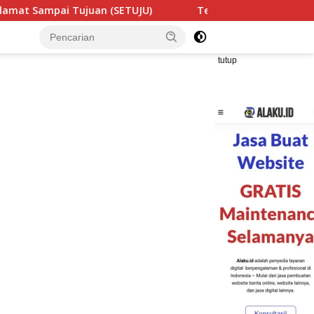
)
Teror Makhluk Astral Sesosok Anak Kecil dan Bayanga
tutup