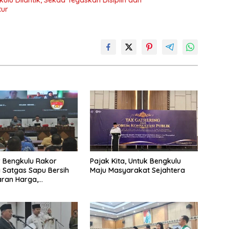
tur
 Bengkulu Rakor
Pajak Kita, Untuk Bengkulu
Satgas Sapu Bersih
Maju Masyarakat Sejahtera
ran Harga,
n, dan Mutu Pangan,
S Sawit Masih Jadi