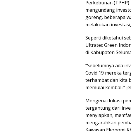
Perkebunan (TPHP) Pr
mengundang invest
goreng, beberapa wak
melakukan investasi,
Seperti diketahui se
Ultratec Green Ind
di Kabupaten Seluma
“Sebelumnya ada inv
Covid 19 mereka ter
terhambat dan kita 
memulai kembali.” jel
Mengenai lokasi pe
tergantung dari inve
menyiapkan, memfasi
mengarahkan pemban
Kawasan Ekonomi Khu