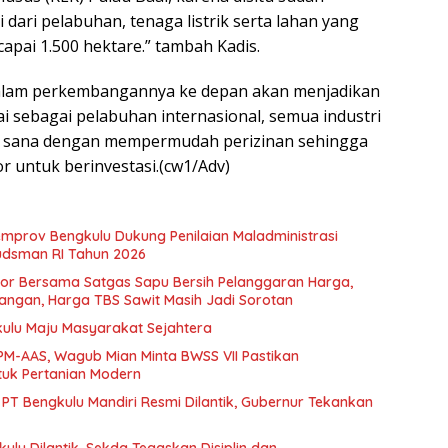
 dari pelabuhan, tenaga listrik serta lahan yang
apai 1.500 hektare.” tambah Kadis.
 dalam perkembangannya ke depan akan menjadikan
i sebagai pelabuhan internasional, semua industri
 sana dengan mempermudah perizinan sehingga
r untuk berinvestasi.(cw1/Adv)
emprov Bengkulu Dukung Penilaian Maladministrasi
udsman RI Tahun 2026
or Bersama Satgas Sapu Bersih Pelanggaran Harga,
ngan, Harga TBS Sawit Masih Jadi Sorotan
kulu Maju Masyarakat Sejahtera
M-AAS, Wagub Mian Minta BWSS VII Pastikan
ntuk Pertanian Modern
 PT Bengkulu Mandiri Resmi Dilantik, Gubernur Tekankan
lu Dilantik, Sekda Tegaskan Disiplin dan