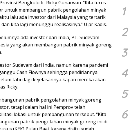
ovinsi Bengkulu Ir. Ricky Gunarwan. “Kita terus
1
or untuk membangun pabrik pengolahan minyak
tu lalu ada investor dari Malaysia yang tertarik
 dan kita lagi menunggu realisasinya.” Ujar Kadis.
2
belumnya ada investor dari India, PT. Sudevam
onesia yang akan membangun pabrik minyak goreng
3
.
estor Sudevam dari India, namun karena pandemi
4
ganggu Cash Flownya sehingga pendiriannya
belum tahu lagi kejelasannya kapan mereka akan
as Ricky.
5
mbangunan pabrik pengolahan minyak goreng
stor, tetapi dalam hal ini Pemprov telah
6
litasi lokasi untuk pembangunan tersebut. “Kita
gunan pabrik pengolahan minyak goreng ini di
sus (KEK) Pulau Baai, karena disitu sudah