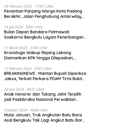
28 Februari 2026
17361 Lihat
Penantian Panjang Warga Kota Padang
Berakhir, Jalan Penghubung Antarwilayah
Kini Mulus
16 Juli 2024
8995 Lihat
Bulan Depan Bandara Fatmawati
Soekarno Bengkulu Layani Penerbangan
Bengkulu – Batam Bersama Super Air Jet
11 Maret 2026
8393 Lihat
Kronologis Wabup Rejang Lebong
Diamankan KPK hingga Dilepaskan,
Berawal dari Rumah Dinas Usai Salat Isya
12 Februari 2026
8167 Lihat
BREAKINGNEWS : Mantan Bupati Diperiksa
Jaksa, Terkait Perkara PDAM Tirta Bukit
Kaba
26 Juni 2024
4931 Lihat
Anak Honorer dan Tukang Jahit Terpilih
jadi Paskibraka Nasional Perwakilan
Bengkulu
9 Januari 2024
4640 Lihat
Mulai Januari, Truk Angkutan Batu Bara
Asal Bengkulu Tak Lagi Angkut Batu Bara
Jambi