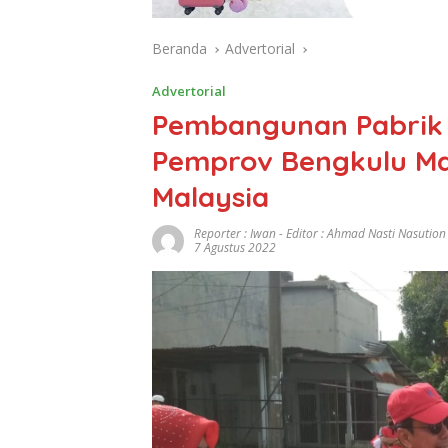
Beranda
Advertorial
Advertorial
Pembangunan Pabrik 
Pemprov Bengkulu Mas
Malaysia
Reporter : Iwan - Editor : Ahmad Nasti Nasution
7 Agustus 2022