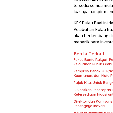
tersedia semua mulai
luasnya hampir menc
KEK Pulau Baai ini
Pelabuhan Pulau Baa
akan berkembang di
menarik para investo
Berita Terkait
Fokus Bantu Rakyat, P
Pelayanan Publik Omb
Pemprov Bengkulu Rak
Keamanan, dan Mutu Pa
Pajak Kita, Untuk Beng
Sukseskan Penerapan P
Ketersediaan Irigasi u
Direktur dan Komisaris
Pentingnya Inovasi
164 ASN Pemprov Bengku