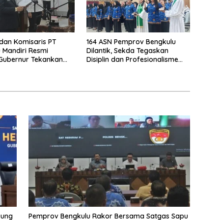
 dan Komisaris PT
164 ASN Pemprov Bengkulu
 Mandiri Resmi
Dilantik, Sekda Tegaskan
, Gubernur Tekankan
Disiplin dan Profesionalisme
ya Inovasi
Aparatur
kung
Pemprov Bengkulu Rakor Bersama Satgas Sapu