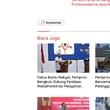
Profesionalisme Apara
Komentar
Baca Juga
Fokus Bantu Rakyat, Pemprov
Pemprov
Bengkulu Dukung Penilaian
Bersama 
Maladministrasi Pelayanan
Pelangga
Publik Ombudsman RI Tahun
Keamana
2026
Harga TB
Sorotan