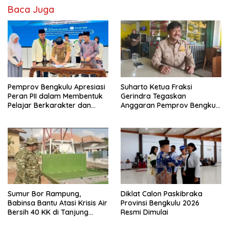
Baca Juga
Pemprov Bengkulu Apresiasi
Suharto Ketua Fraksi
Peran PII dalam Membentuk
Gerindra Tegaskan
Pelajar Berkarakter dan
Anggaran Pemprov Bengkulu
Berintegritas
Harus Berpayung Hukum:
Jangan Ada Kebijakan yang
Mendahului Aturan
Sumur Bor Rampung,
Diklat Calon Paskibraka
Babinsa Bantu Atasi Krisis Air
Provinsi Bengkulu 2026
Bersih 40 KK di Tanjung
Resmi Dimulai
Aman