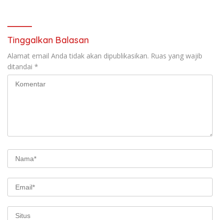
Lempeng Sunda) : Jika
(SETUJU)
Terjadi Pelepasan Energi
Mendadak Potensi Gempa
8.4 SR dan Picu Tsunami 15
Tinggalkan Balasan
Meter
Alamat email Anda tidak akan dipublikasikan.
Ruas yang wajib
ditandai
*