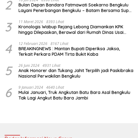
2
Bulan Depan Bandara Fatmawati Soekarno Bengkulu
Layani Penerbangan Bengkulu – Batam Bersama Super
Air Jet
3
11 Maret 2026
8393 Lihat
Kronologis Wabup Rejang Lebong Diamankan KPK
hingga Dilepaskan, Berawal dari Rumah Dinas Usai
Salat Isya
4
12 Februari 2026
8167 Lihat
BREAKINGNEWS : Mantan Bupati Diperiksa Jaksa,
Terkait Perkara PDAM Tirta Bukit Kaba
5
26 Juni 2024
4931 Lihat
Anak Honorer dan Tukang Jahit Terpilih jadi Paskibraka
Nasional Perwakilan Bengkulu
6
9 Januari 2024
4640 Lihat
Mulai Januari, Truk Angkutan Batu Bara Asal Bengkulu
Tak Lagi Angkut Batu Bara Jambi