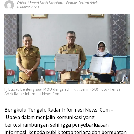
Editor Ahmad Nasti Nasution - Penulis Ferizal Adek
6 Maret 2023
PJ Bupati Benteng saat MOU dengan LPP RRI, Senin (6/3). Foto - Ferizal
Adek Radar Informasi News.Com
Bengkulu Tengah, Radar Informasi News. Com –
Upaya dalam menjalin komunikasi yang
berkesinambungan sehingga penyebarluasan
informasi kepada publik tetap terjaga dan bermuatan