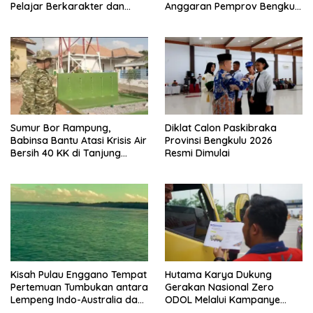
Pelajar Berkarakter dan
Anggaran Pemprov Bengkulu
Berintegritas
Harus Berpayung Hukum:
Jangan Ada Kebijakan yang
Mendahului Aturan
Sumur Bor Rampung,
Diklat Calon Paskibraka
Babinsa Bantu Atasi Krisis Air
Provinsi Bengkulu 2026
Bersih 40 KK di Tanjung
Resmi Dimulai
Aman
Kisah Pulau Enggano Tempat
Hutama Karya Dukung
Pertemuan Tumbukan antara
Gerakan Nasional Zero
Lempeng Indo-Australia dan
ODOL Melalui Kampanye
Lempeng Eurasia (atau
Selamat Sampai Tujuan