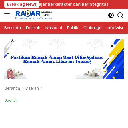
Langsung
 Pelajar Berkarakter dan Berintegritas
Breaking News
Suharto Ketua
ke
konten
Beranda
Daerah
Nasional
Politik
Olahraga
Info Wisat
Beranda
Daerah
Daerah