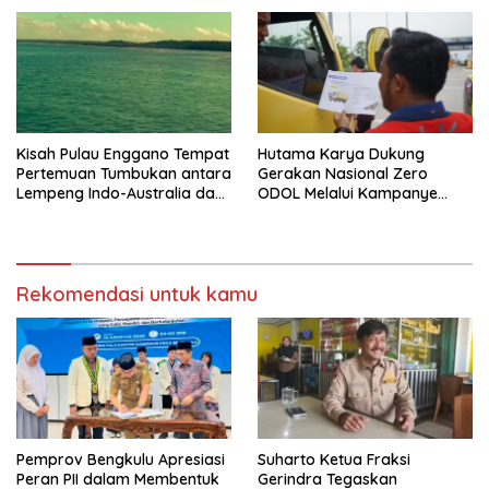
Kisah Pulau Enggano Tempat
Hutama Karya Dukung
Pertemuan Tumbukan antara
Gerakan Nasional Zero
Lempeng Indo-Australia dan
ODOL Melalui Kampanye
Lempeng Eurasia (atau
Selamat Sampai Tujuan
Lempeng Sunda) : Jika
(SETUJU)
Terjadi Pelepasan Energi
Mendadak Potensi Gempa
8.4 SR dan Picu Tsunami 15
Rekomendasi untuk kamu
Meter
Pemprov Bengkulu Apresiasi
Suharto Ketua Fraksi
Peran PII dalam Membentuk
Gerindra Tegaskan