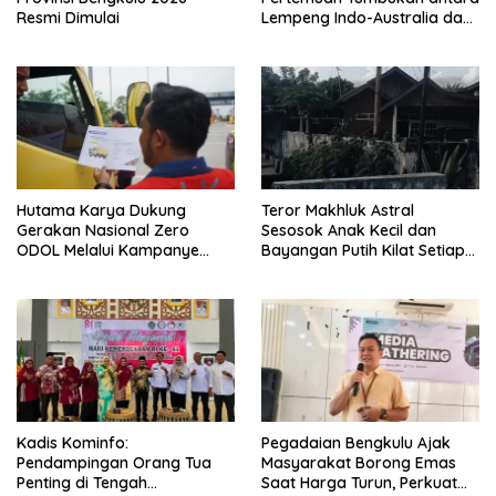
Resmi Dimulai
Lempeng Indo-Australia dan
Lempeng Eurasia (atau
Lempeng Sunda) : Jika
Terjadi Pelepasan Energi
Mendadak Potensi Gempa
8.4 SR dan Picu Tsunami 15
Meter
Hutama Karya Dukung
Teror Makhluk Astral
Gerakan Nasional Zero
Sesosok Anak Kecil dan
ODOL Melalui Kampanye
Bayangan Putih Kilat Setiap
Selamat Sampai Tujuan
Menjelang Magrib Dirumah
(SETUJU)
Salah Satu Warga
Kadis Kominfo:
Pegadaian Bengkulu Ajak
Pendampingan Orang Tua
Masyarakat Borong Emas
Penting di Tengah
Saat Harga Turun, Perkuat