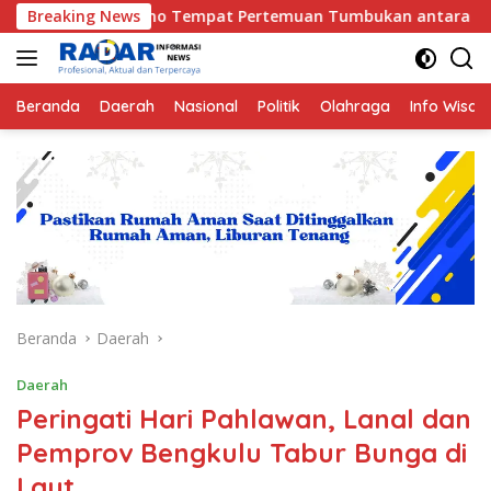
Langsung
o Tempat Pertemuan Tumbukan antara Lempeng Indo-Australia 
Breaking News
ke
konten
Beranda
Daerah
Nasional
Politik
Olahraga
Info Wisat
Beranda
Daerah
Daerah
Peringati Hari Pahlawan, Lanal dan
Pemprov Bengkulu Tabur Bunga di
Laut