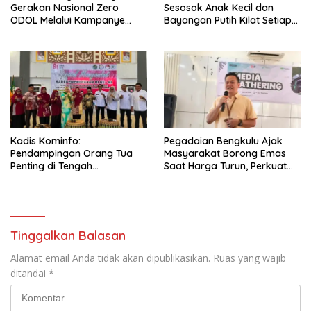
Gerakan Nasional Zero
Sesosok Anak Kecil dan
ODOL Melalui Kampanye
Bayangan Putih Kilat Setiap
Selamat Sampai Tujuan
Menjelang Magrib Dirumah
(SETUJU)
Salah Satu Warga
Kadis Kominfo:
Pegadaian Bengkulu Ajak
Pendampingan Orang Tua
Masyarakat Borong Emas
Penting di Tengah
Saat Harga Turun, Perkuat
Meningkatnya Penggunaan
Sinergi Bersama Media
Smartphone oleh Anak
Tinggalkan Balasan
Alamat email Anda tidak akan dipublikasikan.
Ruas yang wajib
ditandai
*