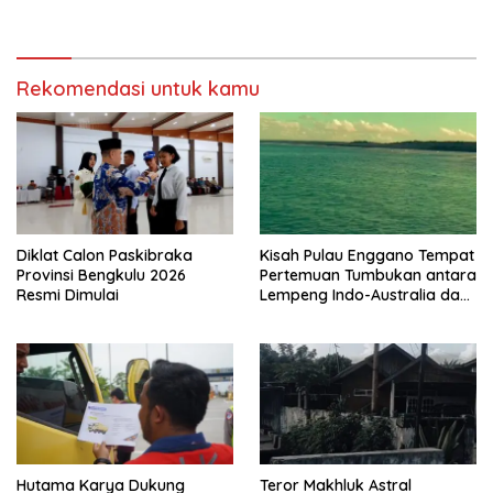
Meningkatnya Penggunaan
Sinergi Bersama Media
Smartphone oleh Anak
Rekomendasi untuk kamu
Diklat Calon Paskibraka
Kisah Pulau Enggano Tempat
Provinsi Bengkulu 2026
Pertemuan Tumbukan antara
Resmi Dimulai
Lempeng Indo-Australia dan
Lempeng Eurasia (atau
Lempeng Sunda) : Jika
Terjadi Pelepasan Energi
Mendadak Potensi Gempa
8.4 SR dan Picu Tsunami 15
Meter
Hutama Karya Dukung
Teror Makhluk Astral