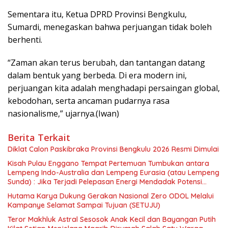
Sementara itu, Ketua DPRD Provinsi Bengkulu,
Sumardi, menegaskan bahwa perjuangan tidak boleh
berhenti.
“Zaman akan terus berubah, dan tantangan datang
dalam bentuk yang berbeda. Di era modern ini,
perjuangan kita adalah menghadapi persaingan global,
kebodohan, serta ancaman pudarnya rasa
nasionalisme,” ujarnya.(Iwan)
Berita Terkait
Diklat Calon Paskibraka Provinsi Bengkulu 2026 Resmi Dimulai
Kisah Pulau Enggano Tempat Pertemuan Tumbukan antara
Lempeng Indo-Australia dan Lempeng Eurasia (atau Lempeng
Sunda) : Jika Terjadi Pelepasan Energi Mendadak Potensi
Gempa 8.4 SR dan Picu Tsunami 15 Meter
Hutama Karya Dukung Gerakan Nasional Zero ODOL Melalui
Kampanye Selamat Sampai Tujuan (SETUJU)
Teror Makhluk Astral Sesosok Anak Kecil dan Bayangan Putih