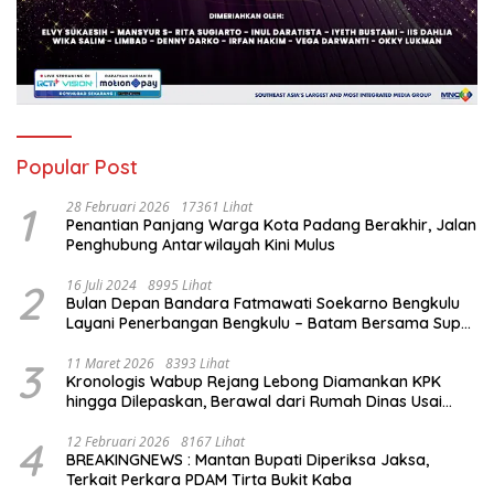
Popular Post
1
28 Februari 2026
17361 Lihat
Penantian Panjang Warga Kota Padang Berakhir, Jalan
Penghubung Antarwilayah Kini Mulus
2
16 Juli 2024
8995 Lihat
Bulan Depan Bandara Fatmawati Soekarno Bengkulu
Layani Penerbangan Bengkulu – Batam Bersama Super
Air Jet
3
11 Maret 2026
8393 Lihat
Kronologis Wabup Rejang Lebong Diamankan KPK
hingga Dilepaskan, Berawal dari Rumah Dinas Usai
Salat Isya
4
12 Februari 2026
8167 Lihat
BREAKINGNEWS : Mantan Bupati Diperiksa Jaksa,
Terkait Perkara PDAM Tirta Bukit Kaba