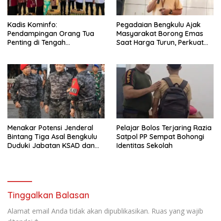
Kadis Kominfo:
Pegadaian Bengkulu Ajak
Pendampingan Orang Tua
Masyarakat Borong Emas
Penting di Tengah
Saat Harga Turun, Perkuat
Meningkatnya Penggunaan
Sinergi Bersama Media
Smartphone oleh Anak
Menakar Potensi Jenderal
Pelajar Bolos Terjaring Razia
Bintang Tiga Asal Bengkulu
Satpol PP Sempat Bohongi
Duduki Jabatan KSAD dan
Identitas Sekolah
Panglima TNI di Masa Depan
Tinggalkan Balasan
Alamat email Anda tidak akan dipublikasikan.
Ruas yang wajib