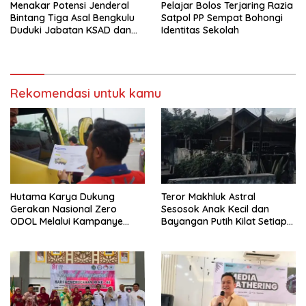
Menakar Potensi Jenderal
Pelajar Bolos Terjaring Razia
Bintang Tiga Asal Bengkulu
Satpol PP Sempat Bohongi
Duduki Jabatan KSAD dan
Identitas Sekolah
Panglima TNI di Masa Depan
Rekomendasi untuk kamu
Hutama Karya Dukung
Teror Makhluk Astral
Gerakan Nasional Zero
Sesosok Anak Kecil dan
ODOL Melalui Kampanye
Bayangan Putih Kilat Setiap
Selamat Sampai Tujuan
Menjelang Magrib Dirumah
(SETUJU)
Salah Satu Warga