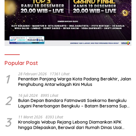
Popular Post
1
28 Februari 2026
17361 Lihat
Penantian Panjang Warga Kota Padang Berakhir, Jalan
Penghubung Antarwilayah Kini Mulus
2
16 Juli 2024
8995 Lihat
Bulan Depan Bandara Fatmawati Soekarno Bengkulu
Layani Penerbangan Bengkulu – Batam Bersama Super
Air Jet
3
11 Maret 2026
8393 Lihat
Kronologis Wabup Rejang Lebong Diamankan KPK
hingga Dilepaskan, Berawal dari Rumah Dinas Usai
Salat Isya