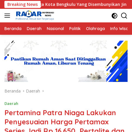
Langsung
 Kota Bengkulu Yang Disembunyikan Jin di Belakang Pohon Beli
Breaking News
ke
konten
Beranda
Daerah
Nasional
Politik
Olahraga
Info Wisat
Beranda
Daerah
Daerah
Pertamina Patra Niaga Lakukan
Penyesuaian Harga Pertamax
Series Jadi Rp 16.650, Pertalite dan