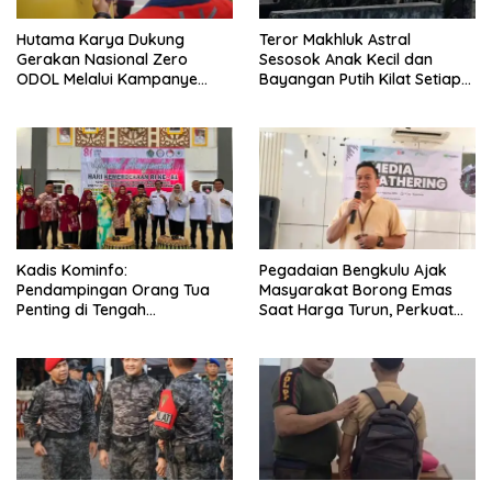
Hutama Karya Dukung
Teror Makhluk Astral
Gerakan Nasional Zero
Sesosok Anak Kecil dan
ODOL Melalui Kampanye
Bayangan Putih Kilat Setiap
Selamat Sampai Tujuan
Menjelang Magrib Dirumah
(SETUJU)
Salah Satu Warga
Kadis Kominfo:
Pegadaian Bengkulu Ajak
Pendampingan Orang Tua
Masyarakat Borong Emas
Penting di Tengah
Saat Harga Turun, Perkuat
Meningkatnya Penggunaan
Sinergi Bersama Media
Smartphone oleh Anak