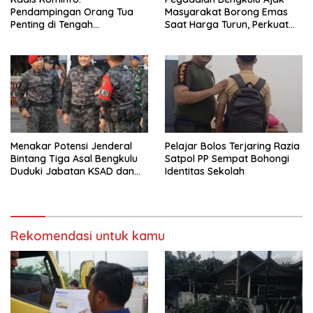
Pendampingan Orang Tua
Masyarakat Borong Emas
Penting di Tengah
Saat Harga Turun, Perkuat
Meningkatnya Penggunaan
Sinergi Bersama Media
Smartphone oleh Anak
Menakar Potensi Jenderal
Pelajar Bolos Terjaring Razia
Bintang Tiga Asal Bengkulu
Satpol PP Sempat Bohongi
Duduki Jabatan KSAD dan
Identitas Sekolah
Panglima TNI di Masa Depan
Rekomendasi untuk kamu