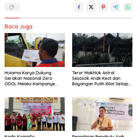
Baca Juga
Hutama Karya Dukung
Teror Makhluk Astral
Gerakan Nasional Zero
Sesosok Anak Kecil dan
ODOL Melalui Kampanye
Bayangan Putih Kilat Setiap
Selamat Sampai Tujuan
Menjelang Magrib Dirumah
(SETUJU)
Salah Satu Warga
Kadis Kominfo:
Pegadaian Bengkulu Ajak