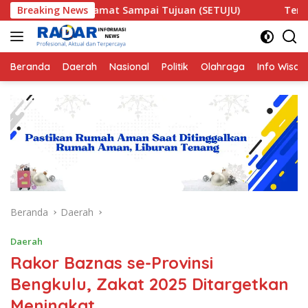
Langsung
elamat Sampai Tujuan (SETUJU)
Breaking News
Teror Makhluk Astral 
ke
konten
Beranda
Daerah
Nasional
Politik
Olahraga
Info Wisat
Beranda
Daerah
Daerah
Rakor Baznas se-Provinsi
Bengkulu, Zakat 2025 Ditargetkan
Meningkat