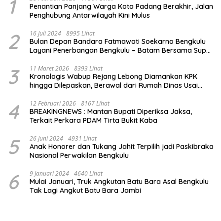
1
Penantian Panjang Warga Kota Padang Berakhir, Jalan
Penghubung Antarwilayah Kini Mulus
2
16 Juli 2024
8995 Lihat
Bulan Depan Bandara Fatmawati Soekarno Bengkulu
Layani Penerbangan Bengkulu – Batam Bersama Super
Air Jet
3
11 Maret 2026
8393 Lihat
Kronologis Wabup Rejang Lebong Diamankan KPK
hingga Dilepaskan, Berawal dari Rumah Dinas Usai
Salat Isya
4
12 Februari 2026
8167 Lihat
BREAKINGNEWS : Mantan Bupati Diperiksa Jaksa,
Terkait Perkara PDAM Tirta Bukit Kaba
5
26 Juni 2024
4931 Lihat
Anak Honorer dan Tukang Jahit Terpilih jadi Paskibraka
Nasional Perwakilan Bengkulu
6
9 Januari 2024
4640 Lihat
Mulai Januari, Truk Angkutan Batu Bara Asal Bengkulu
Tak Lagi Angkut Batu Bara Jambi