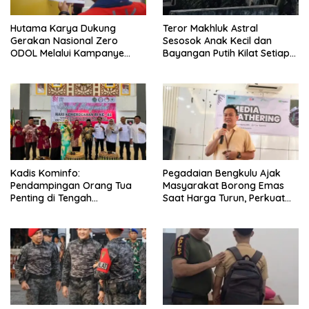
Hutama Karya Dukung
Teror Makhluk Astral
Gerakan Nasional Zero
Sesosok Anak Kecil dan
ODOL Melalui Kampanye
Bayangan Putih Kilat Setiap
Selamat Sampai Tujuan
Menjelang Magrib Dirumah
(SETUJU)
Salah Satu Warga
Kadis Kominfo:
Pegadaian Bengkulu Ajak
Pendampingan Orang Tua
Masyarakat Borong Emas
Penting di Tengah
Saat Harga Turun, Perkuat
Meningkatnya Penggunaan
Sinergi Bersama Media
Smartphone oleh Anak