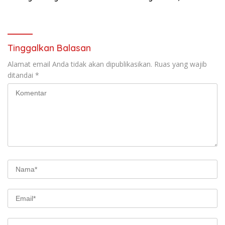
Meningkatnya Penggunaan
Sinergi Bersama Media
Smartphone oleh Anak
Tinggalkan Balasan
Alamat email Anda tidak akan dipublikasikan.
Ruas yang wajib
ditandai
*