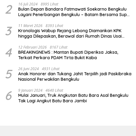
2
16 Juli 2024
8995 Lihat
Bulan Depan Bandara Fatmawati Soekarno Bengkulu
Layani Penerbangan Bengkulu – Batam Bersama Super
Air Jet
3
11 Maret 2026
8393 Lihat
Kronologis Wabup Rejang Lebong Diamankan KPK
hingga Dilepaskan, Berawal dari Rumah Dinas Usai
Salat Isya
4
12 Februari 2026
8167 Lihat
BREAKINGNEWS : Mantan Bupati Diperiksa Jaksa,
Terkait Perkara PDAM Tirta Bukit Kaba
5
26 Juni 2024
4931 Lihat
Anak Honorer dan Tukang Jahit Terpilih jadi Paskibraka
Nasional Perwakilan Bengkulu
6
9 Januari 2024
4640 Lihat
Mulai Januari, Truk Angkutan Batu Bara Asal Bengkulu
Tak Lagi Angkut Batu Bara Jambi