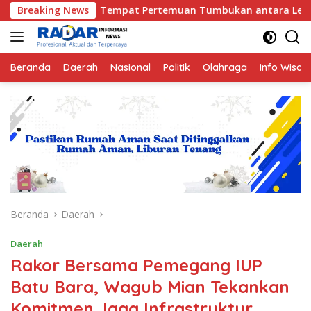
Langsung
empat Pertemuan Tumbukan antara Lempeng Indo-Australia dan 
Breaking News
ke
konten
Beranda
Daerah
Nasional
Politik
Olahraga
Info Wisat
Beranda
Daerah
Daerah
Rakor Bersama Pemegang IUP
Batu Bara, Wagub Mian Tekankan
Komitmen Jaga Infrastruktur