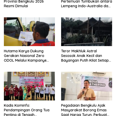
Provinsi Bengkulu 2026
Pertemuan Tumbukan antara
Resmi Dimulai
Lempeng Indo-Australia dan
Lempeng Eurasia (atau
Lempeng Sunda) : Jika
Terjadi Pelepasan Energi
Mendadak Potensi Gempa
8.4 SR dan Picu Tsunami 15
Meter
Hutama Karya Dukung
Teror Makhluk Astral
Gerakan Nasional Zero
Sesosok Anak Kecil dan
ODOL Melalui Kampanye
Bayangan Putih Kilat Setiap
Selamat Sampai Tujuan
Menjelang Magrib Dirumah
(SETUJU)
Salah Satu Warga
Kadis Kominfo:
Pegadaian Bengkulu Ajak
Pendampingan Orang Tua
Masyarakat Borong Emas
Penting di Tengah
Saat Harga Turun, Perkuat