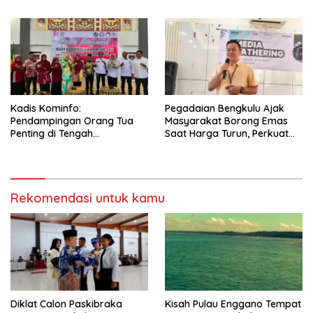
(SETUJU)
Salah Satu Warga
Kadis Kominfo:
Pegadaian Bengkulu Ajak
Pendampingan Orang Tua
Masyarakat Borong Emas
Penting di Tengah
Saat Harga Turun, Perkuat
Meningkatnya Penggunaan
Sinergi Bersama Media
Smartphone oleh Anak
Rekomendasi untuk kamu
Diklat Calon Paskibraka
Kisah Pulau Enggano Tempat