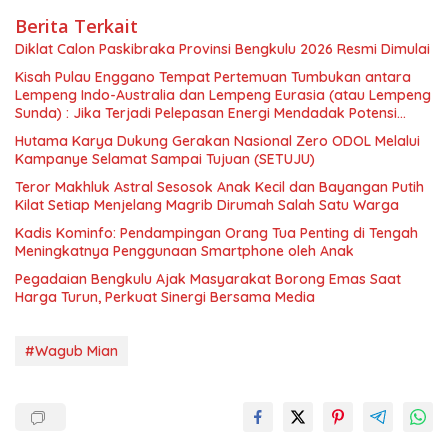
Berita Terkait
Diklat Calon Paskibraka Provinsi Bengkulu 2026 Resmi Dimulai
Kisah Pulau Enggano Tempat Pertemuan Tumbukan antara
Lempeng Indo-Australia dan Lempeng Eurasia (atau Lempeng
Sunda) : Jika Terjadi Pelepasan Energi Mendadak Potensi
Gempa 8.4 SR dan Picu Tsunami 15 Meter
Hutama Karya Dukung Gerakan Nasional Zero ODOL Melalui
Kampanye Selamat Sampai Tujuan (SETUJU)
Teror Makhluk Astral Sesosok Anak Kecil dan Bayangan Putih
Kilat Setiap Menjelang Magrib Dirumah Salah Satu Warga
Kadis Kominfo: Pendampingan Orang Tua Penting di Tengah
Meningkatnya Penggunaan Smartphone oleh Anak
Pegadaian Bengkulu Ajak Masyarakat Borong Emas Saat
Harga Turun, Perkuat Sinergi Bersama Media
#Wagub Mian