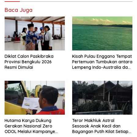
Baca Juga
Diklat Calon Paskibraka
Kisah Pulau Enggano Tempat
Provinsi Bengkulu 2026
Pertemuan Tumbukan antara
Resmi Dimulai
Lempeng Indo-Australia dan
Lempeng Eurasia (atau
Lempeng Sunda) : Jika
Terjadi Pelepasan Energi
Mendadak Potensi Gempa
8.4 SR dan Picu Tsunami 15
Meter
Hutama Karya Dukung
Teror Makhluk Astral
Gerakan Nasional Zero
Sesosok Anak Kecil dan
ODOL Melalui Kampanye
Bayangan Putih Kilat Setiap
Selamat Sampai Tujuan
Menjelang Magrib Dirumah