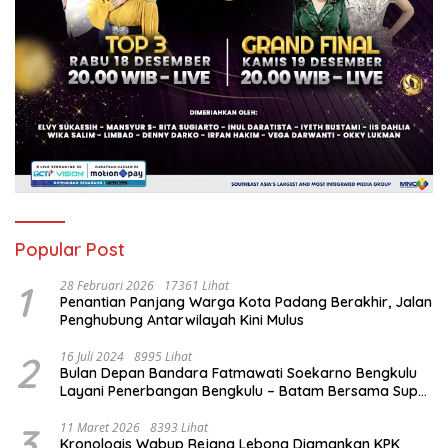
Popular Post
1
28 Februari 2026
17361 Lihat
Penantian Panjang Warga Kota Padang Berakhir, Jalan
Penghubung Antarwilayah Kini Mulus
2
16 Juli 2024
8995 Lihat
Bulan Depan Bandara Fatmawati Soekarno Bengkulu
Layani Penerbangan Bengkulu – Batam Bersama Super
Air Jet
3
11 Maret 2026
8393 Lihat
Kronologis Wabup Rejang Lebong Diamankan KPK