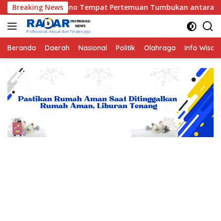
Langsung
 Tempat Pertemuan Tumbukan antara Lempeng Indo-Australia da
Breaking News
ke
konten
Beranda
Daerah
Nasional
Politik
Olahraga
Info Wisat