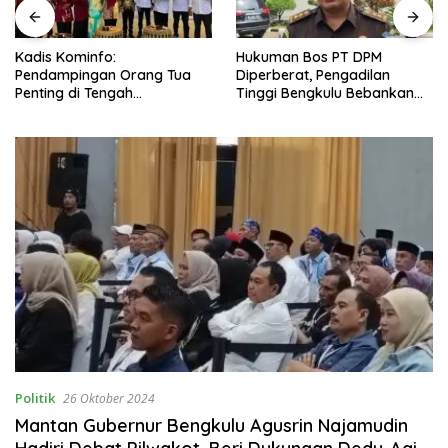
Kadis Kominfo:
Hukuman Bos PT DPM
Pendampingan Orang Tua
Diperberat, Pengadilan
Penting di Tengah
Tinggi Bengkulu Bebankan
Meningkatnya Penggunaan
Uang Pengganti Rp58,8 Miliar
Smartphone oleh Anak
Politik
26 Oktober 2024
Mantan Gubernur Bengkulu Agusrin Najamudin