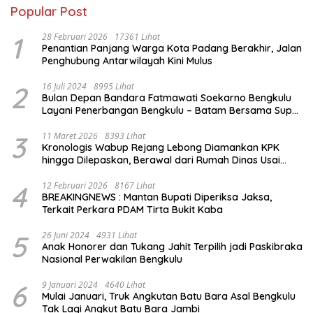
Popular Post
1
28 Februari 2026
17361 Lihat
Penantian Panjang Warga Kota Padang Berakhir, Jalan
Penghubung Antarwilayah Kini Mulus
2
16 Juli 2024
8995 Lihat
Bulan Depan Bandara Fatmawati Soekarno Bengkulu
Layani Penerbangan Bengkulu – Batam Bersama Super
Air Jet
3
11 Maret 2026
8393 Lihat
Kronologis Wabup Rejang Lebong Diamankan KPK
hingga Dilepaskan, Berawal dari Rumah Dinas Usai
Salat Isya
4
12 Februari 2026
8167 Lihat
BREAKINGNEWS : Mantan Bupati Diperiksa Jaksa,
Terkait Perkara PDAM Tirta Bukit Kaba
5
26 Juni 2024
4931 Lihat
Anak Honorer dan Tukang Jahit Terpilih jadi Paskibraka
Nasional Perwakilan Bengkulu
6
9 Januari 2024
4640 Lihat
Mulai Januari, Truk Angkutan Batu Bara Asal Bengkulu
Tak Lagi Angkut Batu Bara Jambi