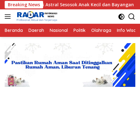
Langsung
r Makhluk Astral Sesosok Anak Kecil dan Bayangan Putih Kilat
Breaking News
ke
konten
Beranda
Daerah
Nasional
Politik
Olahraga
Info Wisat