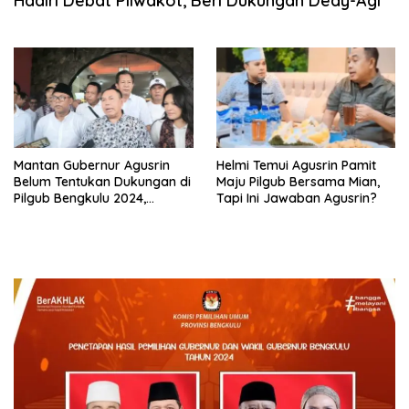
Hadiri Debat Pilwakot, Beri Dukungan Dedy-Agi
Mantan Gubernur Agusrin
Helmi Temui Agusrin Pamit
Belum Tentukan Dukungan di
Maju Pilgub Bersama Mian,
Pilgub Bengkulu 2024,
Tapi Ini Jawaban Agusrin?
Rohidin – Meriani atau Helmi
– Mian?