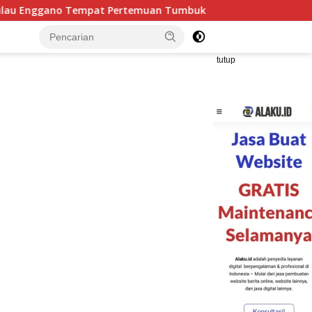
mpat Pertemuan Tumbukan antara Lempeng Indo-Australia dan 
tutup