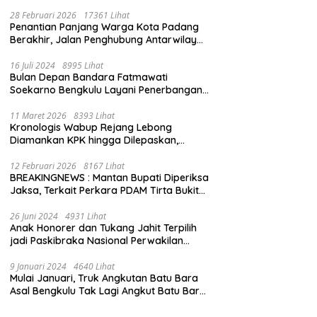
28 Februari 2026
17361 Lihat
Penantian Panjang Warga Kota Padang
Berakhir, Jalan Penghubung Antarwilayah
Kini Mulus
16 Juli 2024
8995 Lihat
Bulan Depan Bandara Fatmawati
Soekarno Bengkulu Layani Penerbangan
Bengkulu – Batam Bersama Super Air Jet
11 Maret 2026
8393 Lihat
Kronologis Wabup Rejang Lebong
Diamankan KPK hingga Dilepaskan,
Berawal dari Rumah Dinas Usai Salat Isya
12 Februari 2026
8167 Lihat
BREAKINGNEWS : Mantan Bupati Diperiksa
Jaksa, Terkait Perkara PDAM Tirta Bukit
Kaba
26 Juni 2024
4931 Lihat
Anak Honorer dan Tukang Jahit Terpilih
jadi Paskibraka Nasional Perwakilan
Bengkulu
9 Januari 2024
4640 Lihat
Mulai Januari, Truk Angkutan Batu Bara
Asal Bengkulu Tak Lagi Angkut Batu Bara
Jambi