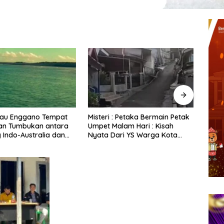
: Petaka Bermain Petak
Hutama Karya Dukung
Teror
lam Hari : Kisah
Gerakan Nasional Zero ODOL
Anak 
ri YS Warga Kota
Melalui Kampanye Selamat
Kilat
u Yang Disembunyikan
Sampai Tujuan (SETUJU)
Diru
elakang Pohon
g