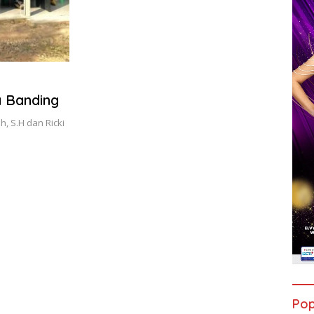
a Banding
, S.H dan Ricki
Pop