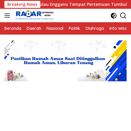
Langsung
ah Pulau Enggano Tempat Pertemuan Tumbukan antara Lempeng I
Breaking News
ke
konten
Beranda
Daerah
Nasional
Politik
Olahraga
Info Wisat