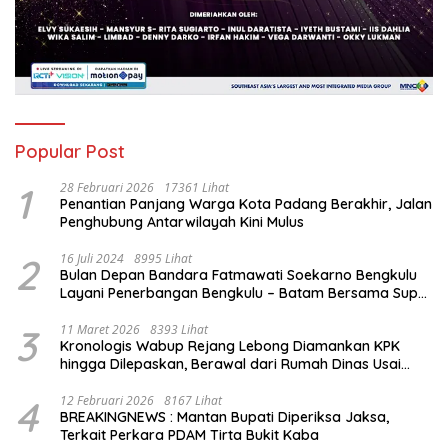
Popular Post
1
28 Februari 2026
17361 Lihat
Penantian Panjang Warga Kota Padang Berakhir, Jalan
Penghubung Antarwilayah Kini Mulus
2
16 Juli 2024
8995 Lihat
Bulan Depan Bandara Fatmawati Soekarno Bengkulu
Layani Penerbangan Bengkulu – Batam Bersama Super
Air Jet
3
11 Maret 2026
8393 Lihat
Kronologis Wabup Rejang Lebong Diamankan KPK
hingga Dilepaskan, Berawal dari Rumah Dinas Usai
Salat Isya
4
12 Februari 2026
8167 Lihat
BREAKINGNEWS : Mantan Bupati Diperiksa Jaksa,
Terkait Perkara PDAM Tirta Bukit Kaba