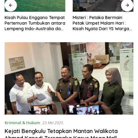
Kisah Pulau Enggano Tempat
Misteri : Petaka Bermain
Pertemuan Tumbukan antara
Petak Umpet Malam Hari :
Lempeng Indo-Australia dan
Kisah Nyata Dari YS Warga
Lempeng Eurasia (atau
Kota Bengkulu Yang
Lempeng Sunda) : Jika
Disembunyikan Jin di
Terjadi Pelepasan Energi
Belakang Pohon Belimbing
Mendadak Potensi Gempa
8.4 SR dan Picu Tsunami 15
Meter
Kriminal & Hukum
23 Mei 2025
Kejati Bengkulu Tetapkan Mantan Walikota