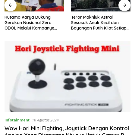
Hutama Karya Dukung
Teror Makhluk Astral
Gerakan Nasional Zero
Sesosok Anak Kecil dan
ODOL Melalui Kampanye
Bayangan Putih Kilat Setiap
Selamat Sampai Tujuan
Menjelang Magrib Dirumah
(SETUJU)
Salah Satu Warga
Infotainment
10 Agustus 2024
Wow Hori Mini Fighting, Joystick Dengan Kontrol