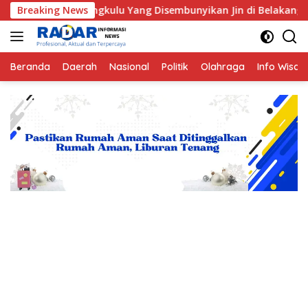
Langsung
ga Kota Bengkulu Yang Disembunyikan Jin di Belakang Pohon Be
Breaking News
ke
konten
Beranda
Daerah
Nasional
Politik
Olahraga
Info Wisat