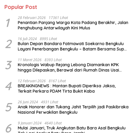
Popular Post
1
28 Februari 2026
17361 Lihat
Penantian Panjang Warga Kota Padang Berakhir, Jalan
Penghubung Antarwilayah Kini Mulus
2
16 Juli 2024
8995 Lihat
Bulan Depan Bandara Fatmawati Soekarno Bengkulu
Layani Penerbangan Bengkulu – Batam Bersama Super
Air Jet
3
11 Maret 2026
8393 Lihat
Kronologis Wabup Rejang Lebong Diamankan KPK
hingga Dilepaskan, Berawal dari Rumah Dinas Usai
Salat Isya
4
12 Februari 2026
8167 Lihat
BREAKINGNEWS : Mantan Bupati Diperiksa Jaksa,
Terkait Perkara PDAM Tirta Bukit Kaba
5
26 Juni 2024
4931 Lihat
Anak Honorer dan Tukang Jahit Terpilih jadi Paskibraka
Nasional Perwakilan Bengkulu
6
9 Januari 2024
4640 Lihat
Mulai Januari, Truk Angkutan Batu Bara Asal Bengkulu