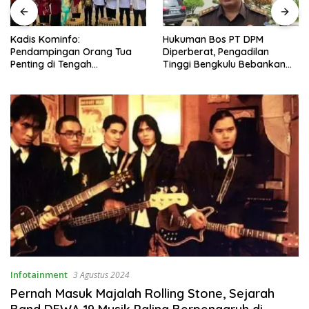
Kadis Kominfo:
Hukuman Bos PT DPM
Pendampingan Orang Tua
Diperberat, Pengadilan
Penting di Tengah
Tinggi Bengkulu Bebankan
Meningkatnya Penggunaan
Uang Pengganti Rp58,8 Miliar
Smartphone oleh Anak
Infotainment
3 Agustus 2024
Pernah Masuk Majalah Rolling Stone, Sejarah