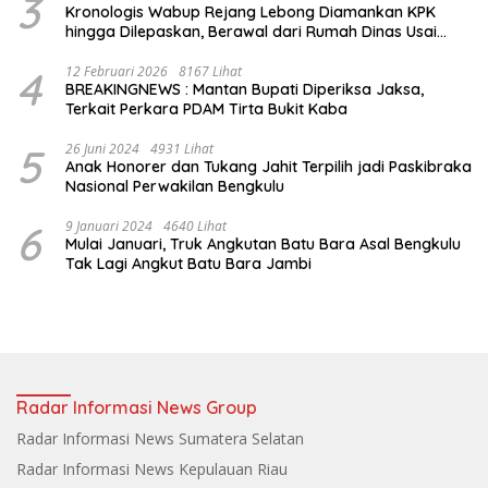
3
Kronologis Wabup Rejang Lebong Diamankan KPK
hingga Dilepaskan, Berawal dari Rumah Dinas Usai
Salat Isya
4
12 Februari 2026
8167 Lihat
BREAKINGNEWS : Mantan Bupati Diperiksa Jaksa,
Terkait Perkara PDAM Tirta Bukit Kaba
5
26 Juni 2024
4931 Lihat
Anak Honorer dan Tukang Jahit Terpilih jadi Paskibraka
Nasional Perwakilan Bengkulu
6
9 Januari 2024
4640 Lihat
Mulai Januari, Truk Angkutan Batu Bara Asal Bengkulu
Tak Lagi Angkut Batu Bara Jambi
Radar Informasi News Group
Radar Informasi News Sumatera Selatan
Radar Informasi News Kepulauan Riau