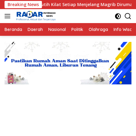
Langsung
Bayangan Putih Kilat Setiap Menjelang Magrib Dirumah Salah S
Breaking News
ke
konten
Beranda
Daerah
Nasional
Politik
Olahraga
Info Wisat