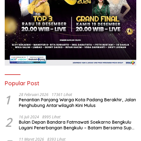
Popular Post
1
28 Februari 2026
17361 Lihat
Penantian Panjang Warga Kota Padang Berakhir, Jalan
Penghubung Antarwilayah Kini Mulus
2
16 Juli 2024
8995 Lihat
Bulan Depan Bandara Fatmawati Soekarno Bengkulu
Layani Penerbangan Bengkulu – Batam Bersama Super
Air Jet
11 Maret 2026
8393 Lihat