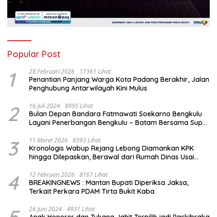
Popular Post
1
28 Februari 2026
17361 Lihat
Penantian Panjang Warga Kota Padang Berakhir, Jalan
Penghubung Antarwilayah Kini Mulus
2
16 Juli 2024
8995 Lihat
Bulan Depan Bandara Fatmawati Soekarno Bengkulu
Layani Penerbangan Bengkulu – Batam Bersama Super
Air Jet
3
11 Maret 2026
8393 Lihat
Kronologis Wabup Rejang Lebong Diamankan KPK
hingga Dilepaskan, Berawal dari Rumah Dinas Usai
Salat Isya
4
12 Februari 2026
8167 Lihat
BREAKINGNEWS : Mantan Bupati Diperiksa Jaksa,
Terkait Perkara PDAM Tirta Bukit Kaba
5
26 Juni 2024
4931 Lihat
Anak Honorer dan Tukang Jahit Terpilih jadi Paskibraka