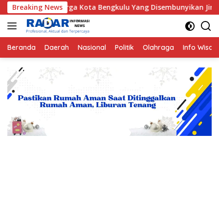
Langsung
rga Kota Bengkulu Yang Disembunyikan Jin di Belakang Pohon B
Breaking News
ke
konten
Beranda
Daerah
Nasional
Politik
Olahraga
Info Wisat