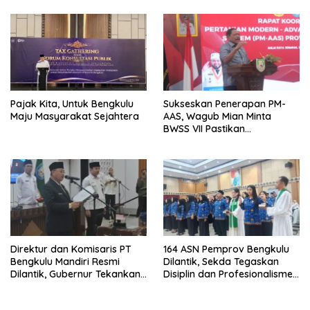
Ombudsman RI Tahun 2026
Pangan, Harga TBS Sawit
Masih Jadi Sorotan
Pajak Kita, Untuk Bengkulu
Sukseskan Penerapan PM-
Maju Masyarakat Sejahtera
AAS, Wagub Mian Minta
BWSS VII Pastikan
Ketersediaan Irigasi untuk
Pertanian Modern
Direktur dan Komisaris PT
164 ASN Pemprov Bengkulu
Bengkulu Mandiri Resmi
Dilantik, Sekda Tegaskan
Dilantik, Gubernur Tekankan
Disiplin dan Profesionalisme
Pentingnya Inovasi
Aparatur