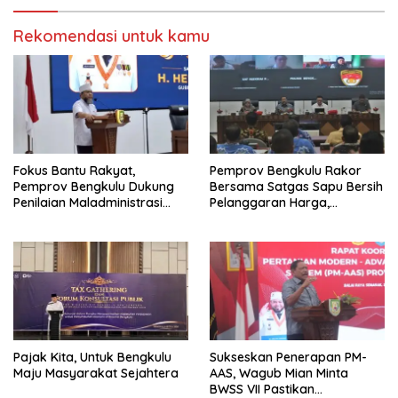
Rekomendasi untuk kamu
Fokus Bantu Rakyat,
Pemprov Bengkulu Rakor
Pemprov Bengkulu Dukung
Bersama Satgas Sapu Bersih
Penilaian Maladministrasi
Pelanggaran Harga,
Pelayanan Publik
Keamanan, dan Mutu
Ombudsman RI Tahun 2026
Pangan, Harga TBS Sawit
Masih Jadi Sorotan
Pajak Kita, Untuk Bengkulu
Sukseskan Penerapan PM-
Maju Masyarakat Sejahtera
AAS, Wagub Mian Minta
BWSS VII Pastikan