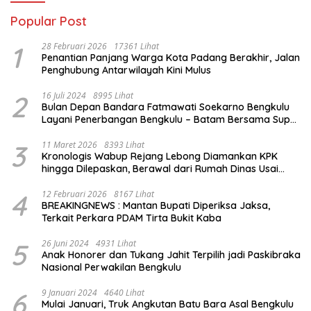
Popular Post
1
28 Februari 2026
17361 Lihat
Penantian Panjang Warga Kota Padang Berakhir, Jalan
Penghubung Antarwilayah Kini Mulus
2
16 Juli 2024
8995 Lihat
Bulan Depan Bandara Fatmawati Soekarno Bengkulu
Layani Penerbangan Bengkulu – Batam Bersama Super
Air Jet
3
11 Maret 2026
8393 Lihat
Kronologis Wabup Rejang Lebong Diamankan KPK
hingga Dilepaskan, Berawal dari Rumah Dinas Usai
Salat Isya
4
12 Februari 2026
8167 Lihat
BREAKINGNEWS : Mantan Bupati Diperiksa Jaksa,
Terkait Perkara PDAM Tirta Bukit Kaba
5
26 Juni 2024
4931 Lihat
Anak Honorer dan Tukang Jahit Terpilih jadi Paskibraka
Nasional Perwakilan Bengkulu
6
9 Januari 2024
4640 Lihat
Mulai Januari, Truk Angkutan Batu Bara Asal Bengkulu