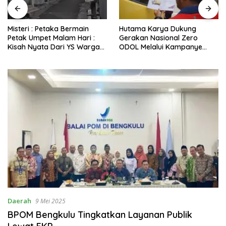
Hutama Karya Dukung
Teror Makhluk Astral
Gerakan Nasional Zero
Sesosok Anak Kecil dan
ODOL Melalui Kampanye
Bayangan Putih Kilat Setiap
Selamat Sampai Tujuan
Menjelang Magrib Dirumah
(SETUJU)
Salah Satu Warga
Daerah
9 Mei 2025
BPOM Bengkulu Tingkatkan Layanan Publik