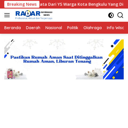
Langsung
: Kisah Nyata Dari YS Warga Kota Bengkulu Yang Disembunyikan
Breaking News
ke
konten
Beranda
Daerah
Nasional
Politik
Olahraga
Info Wisat