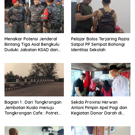
Menakar Potensi Jenderal
Pelajar Bolos Terjaring Razia
Bintang Tiga Asal Bengkulu
Satpol PP Sempat Bohongi
Duduki Jabatan KSAD dan
Identitas Sekolah
Panglima TNI di Masa Depan
Bagian 1 : Dari Tongkrongan
Sekda Provinsi Herwan
Jembatan Kualo menuju
Antoni Pimpin Apel Pagi dan
Tongkrongan Cafe : Potret
Kegiatan Donor Darah di
Kondisi Terkini Lokasi
Inspektorat Provinsi
Tongkrongan Remaja Era
Bengkulu
Melenial Dahulu Yang Sudah
Sepi Pengunjung