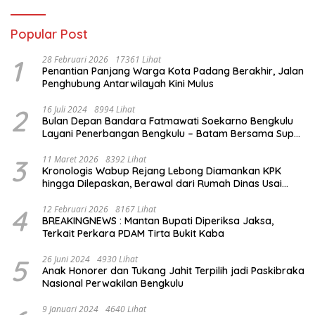
Popular Post
1
28 Februari 2026
17361 Lihat
Penantian Panjang Warga Kota Padang Berakhir, Jalan
Penghubung Antarwilayah Kini Mulus
2
16 Juli 2024
8994 Lihat
Bulan Depan Bandara Fatmawati Soekarno Bengkulu
Layani Penerbangan Bengkulu – Batam Bersama Super
Air Jet
3
11 Maret 2026
8392 Lihat
Kronologis Wabup Rejang Lebong Diamankan KPK
hingga Dilepaskan, Berawal dari Rumah Dinas Usai
Salat Isya
4
12 Februari 2026
8167 Lihat
BREAKINGNEWS : Mantan Bupati Diperiksa Jaksa,
Terkait Perkara PDAM Tirta Bukit Kaba
5
26 Juni 2024
4930 Lihat
Anak Honorer dan Tukang Jahit Terpilih jadi Paskibraka
Nasional Perwakilan Bengkulu
9 Januari 2024
4640 Lihat