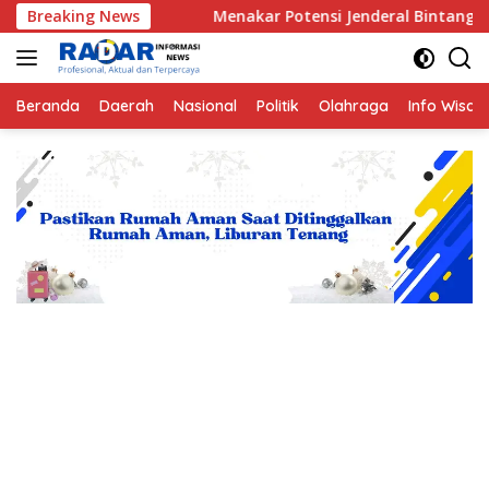
Langsung
a
Breaking News
Menakar Potensi Jenderal Bintang Tiga Asal Bengkul
ke
konten
Beranda
Daerah
Nasional
Politik
Olahraga
Info Wisat