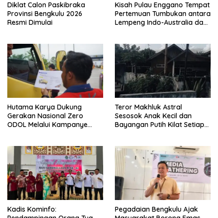
Diklat Calon Paskibraka
Kisah Pulau Enggano Tempat
Provinsi Bengkulu 2026
Pertemuan Tumbukan antara
Resmi Dimulai
Lempeng Indo-Australia dan
Lempeng Eurasia (atau
Lempeng Sunda) : Jika
Terjadi Pelepasan Energi
Mendadak Potensi Gempa
8.4 SR dan Picu Tsunami 15
Meter
Hutama Karya Dukung
Teror Makhluk Astral
Gerakan Nasional Zero
Sesosok Anak Kecil dan
ODOL Melalui Kampanye
Bayangan Putih Kilat Setiap
Selamat Sampai Tujuan
Menjelang Magrib Dirumah
(SETUJU)
Salah Satu Warga
Kadis Kominfo:
Pegadaian Bengkulu Ajak
Pendampingan Orang Tua
Masyarakat Borong Emas