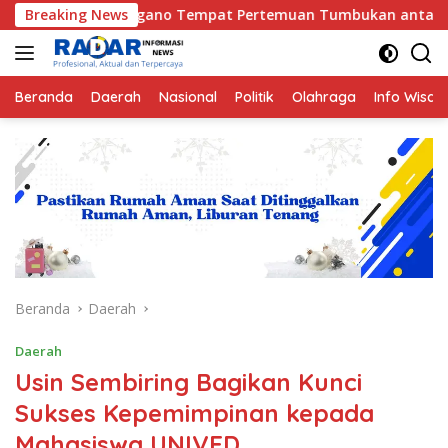
Langsung
gano Tempat Pertemuan Tumbukan antara Lempeng Indo-Australi
Breaking News
ke
konten
Beranda
Daerah
Nasional
Politik
Olahraga
Info Wisat
Beranda
Daerah
Daerah
Usin Sembiring Bagikan Kunci
Sukses Kepemimpinan kepada
Mahasiswa UNIVED