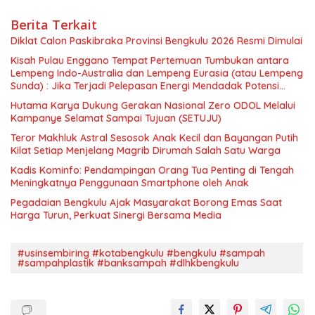
Berita Terkait
Diklat Calon Paskibraka Provinsi Bengkulu 2026 Resmi Dimulai
Kisah Pulau Enggano Tempat Pertemuan Tumbukan antara
Lempeng Indo-Australia dan Lempeng Eurasia (atau Lempeng
Sunda) : Jika Terjadi Pelepasan Energi Mendadak Potensi
Gempa 8.4 SR dan Picu Tsunami 15 Meter
Hutama Karya Dukung Gerakan Nasional Zero ODOL Melalui
Kampanye Selamat Sampai Tujuan (SETUJU)
Teror Makhluk Astral Sesosok Anak Kecil dan Bayangan Putih
Kilat Setiap Menjelang Magrib Dirumah Salah Satu Warga
Kadis Kominfo: Pendampingan Orang Tua Penting di Tengah
Meningkatnya Penggunaan Smartphone oleh Anak
Pegadaian Bengkulu Ajak Masyarakat Borong Emas Saat
Harga Turun, Perkuat Sinergi Bersama Media
#usinsembiring #kotabengkulu #bengkulu #sampah
#sampahplastik #banksampah #dlhkbengkulu