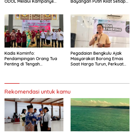
ODOL Melalui Kampanye
Bayangan Putih Kilat Setiap
Selamat Sampai Tujuan
Menjelang Magrib Dirumah
(SETUJU)
Salah Satu Warga
Kadis Kominfo:
Pegadaian Bengkulu Ajak
Pendampingan Orang Tua
Masyarakat Borong Emas
Penting di Tengah
Saat Harga Turun, Perkuat
Meningkatnya Penggunaan
Sinergi Bersama Media
Smartphone oleh Anak
Rekomendasi untuk kamu