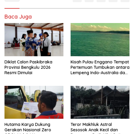
Baca Juga
Diklat Calon Paskibraka
Kisah Pulau Enggano Tempat
Provinsi Bengkulu 2026
Pertemuan Tumbukan antara
Resmi Dimulai
Lempeng Indo-Australia dan
Lempeng Eurasia (atau
Lempeng Sunda) : Jika
Terjadi Pelepasan Energi
Mendadak Potensi Gempa
8.4 SR dan Picu Tsunami 15
Meter
Hutama Karya Dukung
Teror Makhluk Astral
Gerakan Nasional Zero
Sesosok Anak Kecil dan