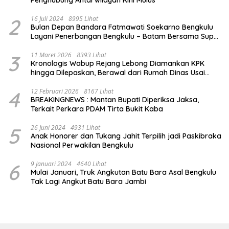
Penghubung Antarwilayah Kini Mulus
2
16 Juli 2024
8995 Lihat
Bulan Depan Bandara Fatmawati Soekarno Bengkulu
Layani Penerbangan Bengkulu – Batam Bersama Super
Air Jet
3
11 Maret 2026
8393 Lihat
Kronologis Wabup Rejang Lebong Diamankan KPK
hingga Dilepaskan, Berawal dari Rumah Dinas Usai
Salat Isya
4
12 Februari 2026
8167 Lihat
BREAKINGNEWS : Mantan Bupati Diperiksa Jaksa,
Terkait Perkara PDAM Tirta Bukit Kaba
5
26 Juni 2024
4931 Lihat
Anak Honorer dan Tukang Jahit Terpilih jadi Paskibraka
Nasional Perwakilan Bengkulu
6
9 Januari 2024
4640 Lihat
Mulai Januari, Truk Angkutan Batu Bara Asal Bengkulu
Tak Lagi Angkut Batu Bara Jambi