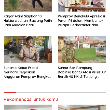
Pagar Alam Siapkan 10
Pemprov Bengkulu Apresiasi
Hektare Lahan, Bawang Putih
Peran PII dalam Membentuk
Jadi Andalan Baru
Pelajar Berkarakter dan
Ketahanan Pangan
Berintegritas
Suharto Ketua Fraksi
Sumur Bor Rampung,
Gerindra Tegaskan
Babinsa Bantu Atasi Krisis Air
Anggaran Pemprov Bengkulu
Bersih 40 KK di Tanjung
Harus Berpayung Hukum:
Aman
Jangan Ada Kebijakan yang
Mendahului Aturan
Rekomendasi untuk kamu