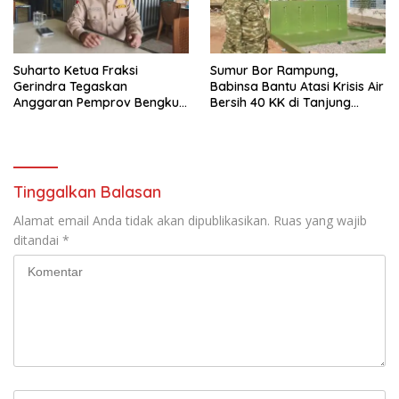
Suharto Ketua Fraksi
Sumur Bor Rampung,
Gerindra Tegaskan
Babinsa Bantu Atasi Krisis Air
Anggaran Pemprov Bengkulu
Bersih 40 KK di Tanjung
Harus Berpayung Hukum:
Aman
Jangan Ada Kebijakan yang
Mendahului Aturan
Tinggalkan Balasan
Alamat email Anda tidak akan dipublikasikan.
Ruas yang wajib
ditandai
*