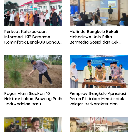
Perkuat Keterbukaan
Mafindo Bengkulu Bekali
Informasi, KIP Bersama
Mahasiswa Unib Etika
Kominfotik Bengkulu Bangun
Bermedia Sosial dan Cek
Sinergi dengan BPOM dan
Fakta
BPK RI
Pagar Alam Siapkan 10
Pemprov Bengkulu Apresiasi
Hektare Lahan, Bawang Putih
Peran PII dalam Membentuk
Jadi Andalan Baru
Pelajar Berkarakter dan
Ketahanan Pangan
Berintegritas