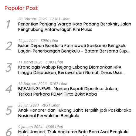
Popular Post
1
28 Februari 2026
17361 Lihat
Penantian Panjang Warga Kota Padang Berakhir, Jalan
Penghubung Antarwilayah Kini Mulus
2
16 Juli 2024
8996 Lihat
Bulan Depan Bandara Fatmawati Soekarno Bengkulu
Layani Penerbangan Bengkulu – Batam Bersama Super
Air Jet
3
11 Maret 2026
8393 Lihat
Kronologis Wabup Rejang Lebong Diamankan KPK
hingga Dilepaskan, Berawal dari Rumah Dinas Usai
Salat Isya
4
12 Februari 2026
8167 Lihat
BREAKINGNEWS : Mantan Bupati Diperiksa Jaksa,
Terkait Perkara PDAM Tirta Bukit Kaba
5
26 Juni 2024
4931 Lihat
Anak Honorer dan Tukang Jahit Terpilih jadi Paskibraka
Nasional Perwakilan Bengkulu
6
9 Januari 2024
4640 Lihat
Mulai Januari, Truk Angkutan Batu Bara Asal Bengkulu